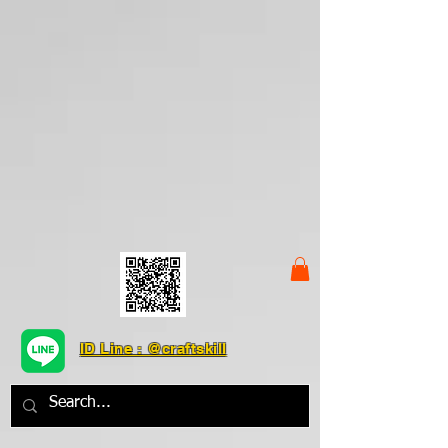
ID Line : @craftskill