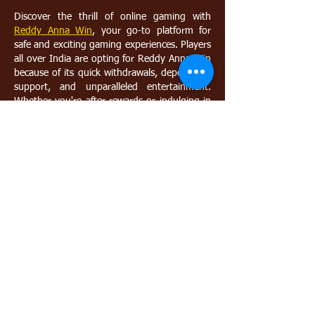
Discover the thrill of online gaming with 
Reddy Anna Win
, your go-to platform for 
safe and exciting gaming experiences. Players 
all over India are opting for Reddy Anna Win 
because of its quick withdrawals, dependable 
support, and unparalleled entertainment. 
Whether you're after rewards or indulging in 
top-notch games, Reddy Anna Win offers a 
smooth and reliable experience. Join the 
ranks of thousands of happy users who trust 
Reddy Anna Win to enhance their gameplay 
and unlock greater winning opportunities 
every…
แสดงเพิ่มขึ้น
ถูกใจ
ตอบกลับ
Mary Linda
06 ธ.ค. 2568
Reddy Anna
 is well-known for his strong 