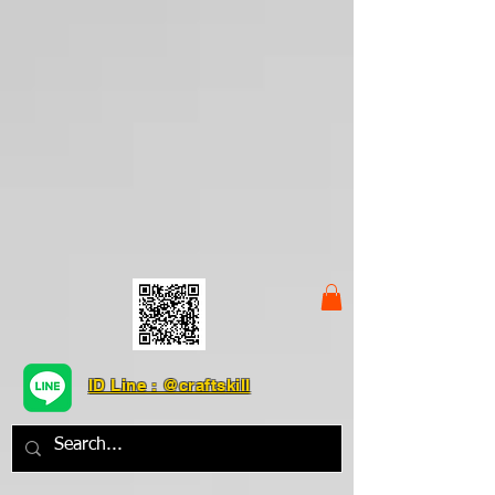
ID Line : @craftskill