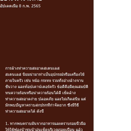
อัปเดตเมื่อ
8 ก.พ. 2565
การล้างทำความสะอาดสเตนเลส
สเตนเลส นิยมนำมาทำเป็นอุปกรณ์หรือเครื่องใช้
ภายในครัว เช่น หม้อ กระทะ รวมทั้งอ่างล้างจาน 
ชั้นวาง และท็อปเคาน์เตอร์ครัว ข้อดีคือมีคุณสมบัติ
ทนความร้อนหรือนำความร้อนได้ดี เช็ดล้าง
ทำความสะอาดง่าย ปลอดภัย และไม่เกิดสนิม แต่
มักพบปัญหาคราบสกปรกที่กำจัดยาก ซึ่งมีวิธี
ทำความสะอาดได้ ดังนี้
1. หากพบคราบมันจากอาหารและคราบรอยนิ้วมือ 
ให้ใช้ฟองน้ำชุบน้ำอุ่นเช็ดบริเวณรอยเปื้อน แล้ว