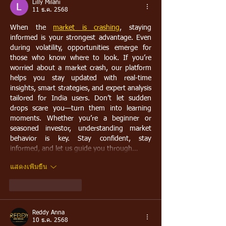
Lilly Milani
11 ธ.ค. 2568
When the 
market is crashing
, staying 
informed is your strongest advantage. Even 
during volatility, opportunities emerge for 
those who know where to look. If you’re 
worried about a market crash, our platform 
helps you stay updated with real-time 
insights, smart strategies, and expert analysis 
tailored for India users. Don’t let sudden 
drops scare you—turn them into learning 
moments. Whether you’re a beginner or 
seasoned investor, understanding market 
behavior is key. Stay confident, stay 
informed, and let us guide you through…
แสดงเพิ่มขึ้น
ถูกใจ
ตอบกลับ
Reddy Anna
10 ธ.ค. 2568