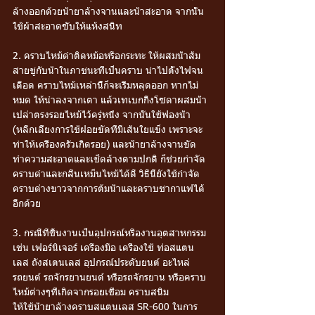
ล้างออกด้วยน้ำยาล้างจานและน้ำสะอาด จากนั้น
ใช้ผ้าสะอาดซับให้แห้งสนิท
2. คราบไหม้ดำติดหม้อหรือกระทะ ให้ผสมน้ำส้ม
สายชูกับน้ำในภาชนะที่เป็นคราบ นำไปตั้งไฟจน
เดือด คราบไหม้เหล่านี้ก็จะเริ่มหลุดออก หากไม่
หมด ให้นำลงจากเตา แล้วเทเบกกิ้งโซดาผสมน้ำ
เปล่าตรงรอยไหม้ไว้ครู่หนึ่ง จากนั้นใช้ฟองน้ำ 
(หลีกเลี่ยงการใช้ฝอยขัดที่มีเส้นใยแข็ง เพราะจะ
ทำให้เครื่องครัวเกิดรอย) และน้ำยาล้างจานขัด
ทำความสะอาดและเช็ดล้างตามปกติ ก็ช่วยกำจัด
คราบดำและกลิ่นเหม็นไหม้ได้ดี วิธีนี้ยังใช้กำจัด
คราบด่างขาวจากการต้มน้ำและคราบชากาแฟได้
อีกด้วย
3. กรณีทีชิ้นงานเป็นอุปกรณ์หรืองานอุตสาหกรรม 
เช่น เฟอร์นิเจอร์ เครื่องมือ เครื่องใช้ ท่อสแตน
เลส ถังสเตนเลส อุปกรณ์ประดับยนต์ อะไหล่
รถยนต์ รถจักรยานยนต์ หรือรถจักรยาน หรือคราบ
ไหม้ต่างๆที่เกิดจากรอยเชื่อม คราบสนิม 
ให้ใช้น้ำยาล้างคราบสแตนเลส SR-600 ในการ