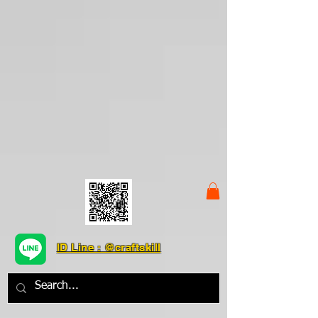
ID Line : @craftskill