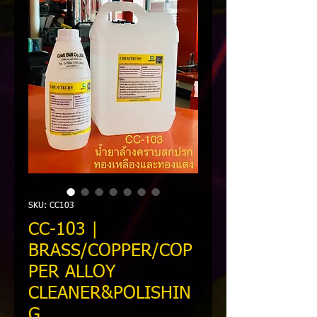
SKU: CC103
CC-103 |
BRASS/COPPER/COP
PER ALLOY
CLEANER&POLISHIN
G