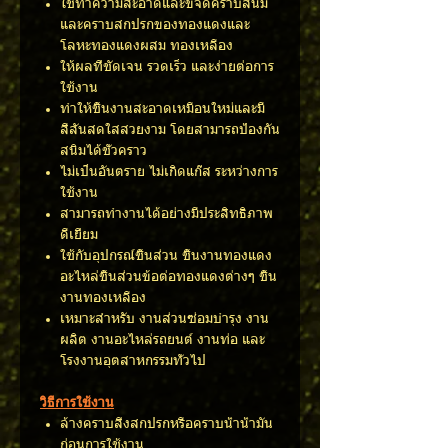
ใช้ทำความสะอาดและขจัดคราบสนิม
และคราบสกปรกของทองแดงและ
โลหะทองแดงผสม ทองเหลือง
ให้ผลที่ชัดเจน รวดเร็ว และง่ายต่อการ
ใช้งาน
ทำให้ชิ้นงานสะอาดเหมือนใหม่และมี
สีสันสดใสสวยงาม โดยสามารถป้องกัน
สนิมได้ชั่วคราว
ไม่เป็นอันตราย ไม่เกิดแก๊ส ระหว่างการ
ใช้งาน
สามารถทำงานได้อย่างมีประสิทธิภาพ
ดีเยี่ยม
ใช้กับอุปกรณ์ชิ้นส่วน ชิ้นงานทองแดง
อะไหล่ชิ้นส่วนข้อต่อทองแดงต่างๆ ชิ้น
งานทองเหลือง
เหมาะสำหรับ งานส่วนซ่อมบำรุง งาน
ผลิต งานอะไหล่รถยนต์ งานท่อ และ
โรงงานอุตสาหกรรมทั่วไป
วิธีการใช้งาน
ล้างคราบสิ่งสกปรกหรือคราบน้ำน้ำมัน
ก่อนการใช้งาน