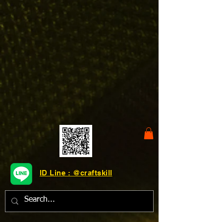
ID Line : @craftskill