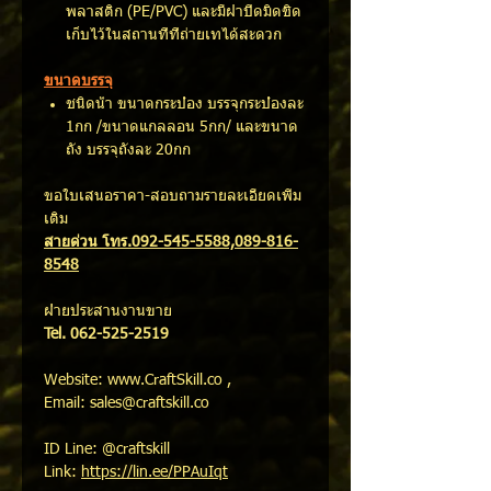
พลาสติก (PE/PVC) และมีฝาปิดมิดชิด
เก็บไว้ในสถานที่ที่ถ่ายเทได้สะดวก
ขนาดบรรจุ
ชนิดน้ำ ขนาดกระป๋อง บรรจุกระป๋องละ
1กก /ขนาดแกลลอน 5กก/ และขนาด
ถัง บรรจุถังละ 20กก
ขอใบเสนอราคา-สอบถามรายละเอียดเพิ่ม
เติม
สายด่วน โทร.092-545-5588,089-816-
8548
ฝ่ายประสานงานขาย
Tel. 062-525-2519
Website: www.CraftSkill.co ,
Email: sales@craftskill.co
ID Line: @craftskill
Link:
https://lin.ee/PPAuIqt