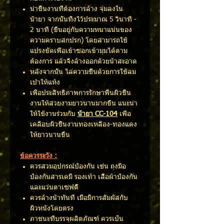
นำชิ้นงานที่ต้องการล้าง จุ่มลงใน
น้ำยา จากนั้นทิ้งไว้ประมาณ 5 วินาที -
2 นาที (ขึ้นอยู่กับความหนาแน่นของ
ความคราบสกปรก) โดยสามารถใช้
แปรงขัดเพื่อเข้าซอกเข้ามุมได้ตาม
ต้องการ แล้วจึงล้างออกด้วยน้ำสะอาด
หลังจากนั้น ไล่ความชื้นด้วยการใช้ลม
เป่าให้แห้ง
เพื่อประสิทธิภาพการรักษาพื้นผิวชิ้น
งานให้สวยงามยาวนานมากขึ้น แนะนำ
ให้ใช้งานร่วมกับ
น้ำยา CC-104
เพื่อ
เคลือบผิวชิ้นงานทองเหลือง-ทองแดง
ให้ยาวนานขึ้น
ข้อควรระวัง :
ควรสวมอุปกรณ์ป้องกัน เช่น ถุงมือ
ป้องกันสารเคมี รองเท้า เสื้อผ้าป้องกัน
และแว่นตาเซฟตี้
ควรล้างน้ำทันที เมื่อมีการสัมผัสกับ
ผิวหนังโดยตรง
ภาชนะที่บรรจุผลิตภัณฑ์ ควรเป็น