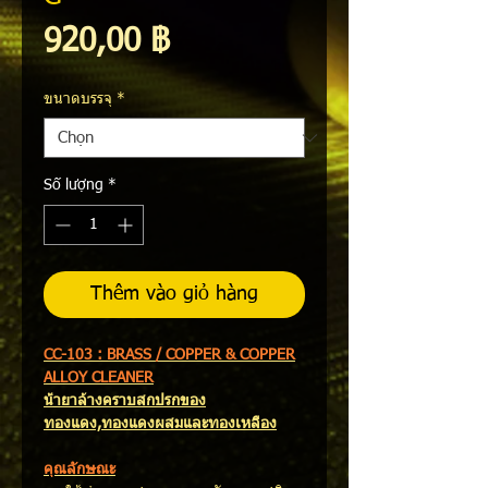
Giá
920,00 ฿
ขนาดบรรจุ
*
Số lượng
*
Thêm vào giỏ hàng
CC-103 : BRASS / COPPER & COPPER
ALLOY CLEANER
น้ำยาล้างคราบสกปรกของ
ทองแดง,ทองแดงผสมและทองเหลือง
คุณลักษณะ​