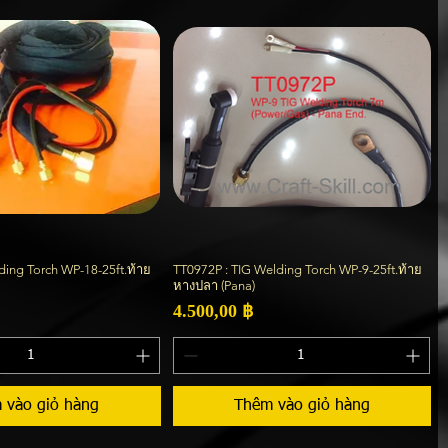
ding Torch WP-18-25ft.ท้าย
TT0972P : TIG Welding Torch WP-9-25ft.ท้าย
Xem nhanh
Xem nhanh
หางปลา (Pana)
Giá
4.500,00 ฿
 vào giỏ hàng
Thêm vào giỏ hàng