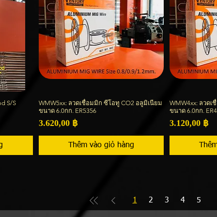
od S/S
WMW5xx: ลวดเชื่อมมิก ซีโอทู CO2 อลูมิเนียม
WMW4xx: ลวดเชื่อ
Xem nhanh
ขนาด 6.0กก. ER5356
ขนาด 6.0กก. ER
Giá
Giá
3.620,00 ฿
3.120,00 ฿
g
Thêm vào giỏ hàng
Thêm
1
2
3
4
5