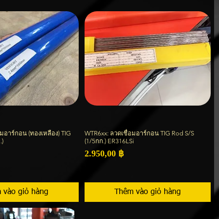
มอาร์กอน (ทองเหลือง) TIG
WTR6xx: ลวดเชื่อมอาร์กอน TIG Rod S/S
Xem nhanh
Xem nhanh
.)
(1/5กก.) ER316LSi
Giá
2.950,00 ฿
 vào giỏ hàng
Thêm vào giỏ hàng