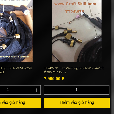
ding Torch WP-12-25ft.
TT24W7P : TIG Welding Torch WP-24-25ft.
Xem nhanh
Xem nhanh
led
ท้ายพานา Pana
Giá
7.900,00 ฿
 vào giỏ hàng
Thêm vào giỏ hàng