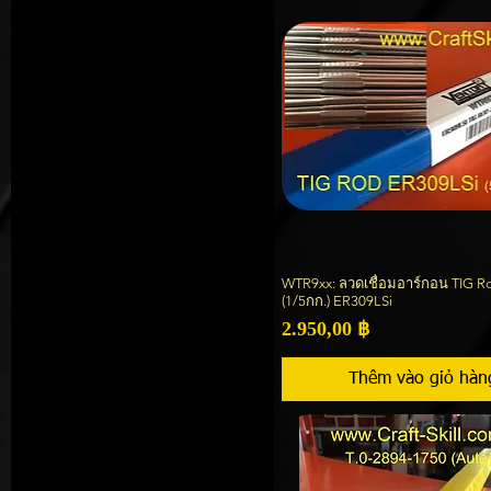
WTR9xx: ลวดเชื่อมอาร์กอน TIG R
Xem nhanh
(1/5กก.) ER309LSi
Giá
2.950,00 ฿
Thêm vào giỏ hàn