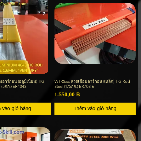
มอาร์กอน (อลูมิเนียม) TIG
WTRSxx: ลวดเชื่อมอาร์กอน (เหล็ก) TIG Rod
Xem nhanh
Xem nhanh
1/5กก.) ER4043
Steel (1/5กก.) ER70S-6
Giá
1.550,00 ฿
 vào giỏ hàng
Thêm vào giỏ hàng