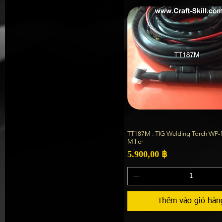
TT187M : TIG Welding Torch WP-1
Xem nhanh
Miller
Giá
5.900,00 ฿
Thêm vào giỏ hàn