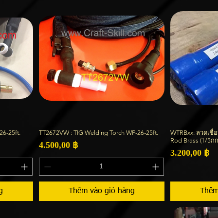
26-25ft.
TT2672VW : TIG Welding Torch WP-26-25ft.
WTRBxx: ลวดเชื่อ
Xem nhanh
Rod Brass (1/5กก
Giá
4.500,00 ฿
Giá
3.200,00 ฿
g
Thêm vào giỏ hàng
Thêm