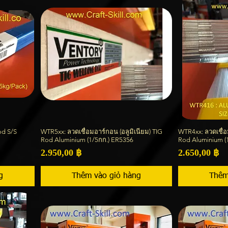
od S/S
WTR5xx: ลวดเชื่อมอาร์กอน (อลูมิเนียม) TIG
WTR4xx: ลวดเชื่อ
Xem nhanh
Rod Aluminium (1/5กก.) ER5356
Rod Aluminium (
Giá
Giá
2.950,00 ฿
2.650,00 ฿
g
Thêm vào giỏ hàng
Thêm