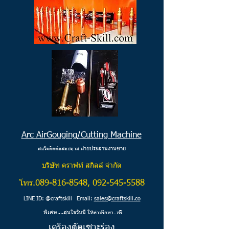
Arc AirGouging/Cutting Machine
ายประสานงานขาย
สนใจติดต่อสอบถาม ฝ่
บริษัท คราฟท์ สกิลล์ จำกัด
โทร.089-816-8548,
092-545-5588
LINE ID: @craftskill Email:
sales@craftskill.co
พิเศษ....สนใจวันนี้ ให้
คำปรึกษา..ฟรี
เครื่องตัดเซาะร่อง