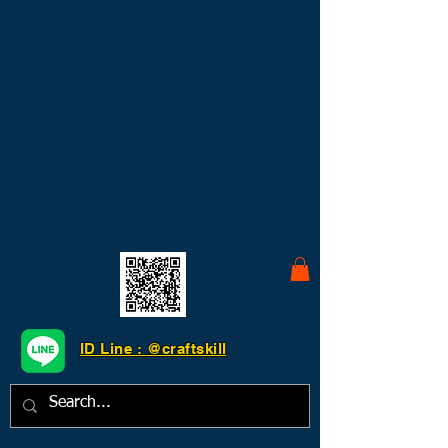
ID Line : @craftskill