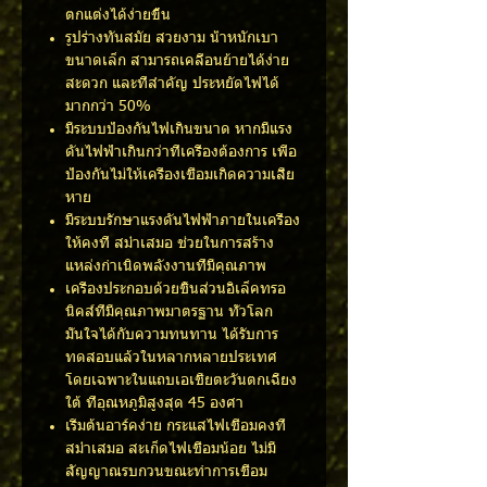
ตกแต่งได้ง่ายขึ้น
รูปร่างทันสมัย สวยงาม น้ำหนักเบา
ขนาดเล็ก สามารถเคลื่อนย้ายได้ง่าย
สะดวก และที่สำคัญ ประหยัดไฟได้
มากกว่า 50%
มีระบบป้องกันไฟเกินขนาด หากมีแรง
ดันไฟฟ้าเกินกว่าที่เครื่องต้องการ เพื่อ
ป้องกันไม่ให้เครื่องเชื่อมเกิดความเสีย
หาย
มีระบบรักษาแรงดันไฟฟ้าภายในเครื่อง
ให้คงที่ สม่ำเสมอ ช่วยในการสร้าง
แหล่งกำเนิดพลังงานที่มีคุณภาพ
เครื่องประกอบด้วยชิ้นส่วนอิเล็คทรอ
นิคส์ที่มีคุณภาพมาตรฐาน ทั่วโลก
มั่นใจได้กับความทนทาน ได้รับการ
ทดสอบแล้วในหลากหลายประเทศ
โดยเฉพาะในแถบเอเชียตะวันตกเฉียง
ใต้ ที่อุณหภูมิสูงสุด 45 องศา
เริ่มต้นอาร์คง่าย กระแสไฟเชื่อมคงที่
สม่ำเสมอ สะเก็ดไฟเชื่อมน้อย ไม่มี
สัญญาณรบกวนขณะทำการเชื่อม