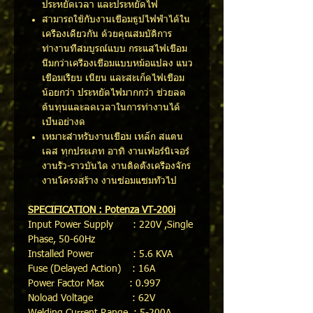
ประหยัดเวลา และประหยัดไฟ
สามารถใช้กับงานเชื่อมธูปไฟฟ้าได้ใน
เครื่องเดียวกัน ด้วยคุณสมบัติการ
ทำงานที่สมบูรณ์แบบ กระแสไฟเชื่อม
นิ่มกว่าเครื่องเชื่อมแบบหม้อแปลง แนว
เชื่อมเรียบ เนียน และสะเก็ดไฟเชื่อม
น้อยกว่า ประหยัดไฟมากกว่า ช่วยลด
ต้นทุนและลดเวลาในการทำงานได้
เป็นอย่างด
เหมาะสำหรับงานเชื่อม เหล็ก สแตน
เลส ทุกประเภท อาทิ งานเฟอร์นิเจอร์
งานรั้ว-ราวบันได งานติดตั้งเครื่องจักร
งานโครงสร้าง งานซ่อมแซมทั่วไป
SPECIFICATION : Potenza VT-200i
Input Power Supply : 220V ,Single
Phase, 50-60Hz
Installed Power : 5.6 KVA
Fuse (Delayed Action) : 16A
Power Factor Max : 0.997
Noload Voltage : 62V