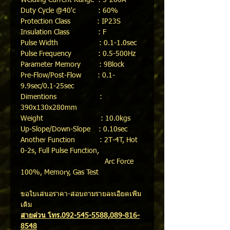
Welding Current Range : 5-200A
Duty Cycle @40'c : 60%
Protection Class : IP23S
Insulation Class : F
Pulse Width : 0.1-1.0sec
Pulse Frequency : 0.5-500Hz
Parameter Memory : 9Block
Pre-Flow/Post-Flow : 0.1-
9.9sec/0.1-25sec
Dimentions :
390x130x280mm
Weight : 10.0kgs
Up-Slope/Down-Slope : 0.10sec
Another Function : 2T-4T, Hot
0-2s, Full Pulse Function,
Arc Force
100%, Memory, Gas Test
ขอใบเสนอราคา-สอบถามรายละเอียดเพิ่ม
เติม
สายด่วน โทร.092-545-5588,089-816-
8548