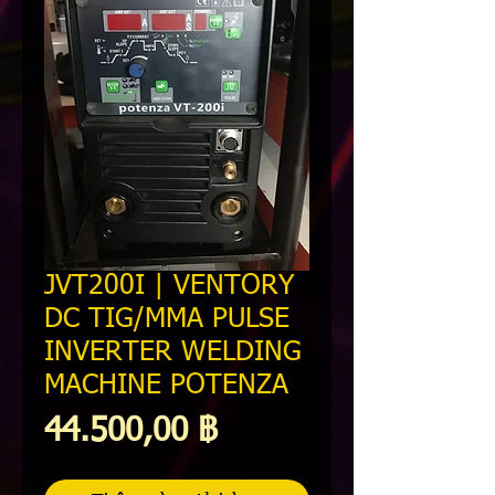
JVT200I | VENTORY
DC TIG/MMA PULSE
INVERTER WELDING
MACHINE POTENZA
Giá
44.500,00 ฿