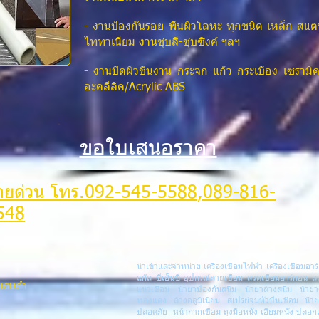
- งานป้องกันรอย พื้นผิวโลหะ ทุกชนิด เหล็ก สแ
ไททาเนียม งานชุบสี-ชุบซิงค์ ฯลฯ
- งานปิดผิวชิ้นงาน กระจก แก้ว กระเบื้อง เซรามิ
อะคลีลิค/Acrylic ABS
ขอใบเสนอราคา
ายด่วน โทร.
092-545-5588
,089-816-
548
นำเข้าและจำหน่าย เครื่องเชื่อมไฟฟ้า เครื่องเชื่อมอาร์
แก๊ส ซีเอ็นซี อุปกรณ์สายเชื่อม ลวดเชื่อมอาร์กอน ล
งแสมดำ
แนวเชื่อม น้ำยาป้องกันสนิม น้ำยาล้างสนิม น้ำ
ทองแดง ล้างอลูมิเนียม สเปรย์จุ่มหัวปืนเชื่อม น้ำ
ปลอดภัย หน้ากากเชื่อม ถุงมือหนัง เอี๊ยมหนัง ปลอ