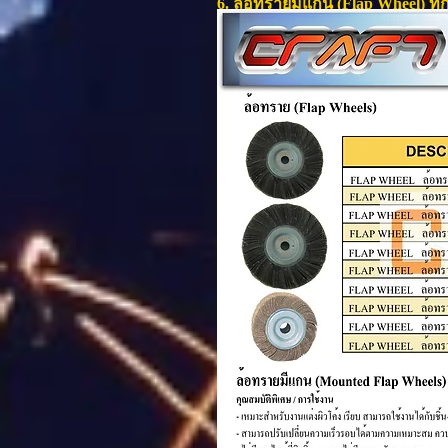
6. ล้อทรายมีแกน (Flap Wheel) ทุ
เหมาะสำหรับงานแต่งผิวโค้ง/เรียบ สาม
จิวเวอร์รี่ งานทั่วไป ฯลฯ โดยสามาร
ตันของเศษงาน