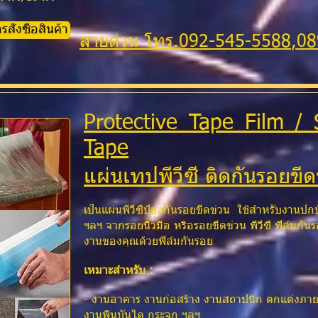
ั่งซื้อสินค้า
สายด่วน โทร.
092-545-5588
,0
Protective Tape Film / 
Tape
แผ่นเทปพีวีซี ติดกันรอยขี
เป็นแผ่นพีวีซีป้องกันรอยขีดข่วน ใช้สำหรับงานปกป
ฯลฯ จากรอยนิ้วมือ หรือรอยขีดข่วน พีวีซี ฟิล์ม
งานของคุณด้วยฟิล์มกันรอย
เหมาะสำหรับ :
- งานอาคาร งานก่อสร้าง งานสถาปนิก ตกแต่งภายใน
งานพื้นบันได กระจก ฯลฯ