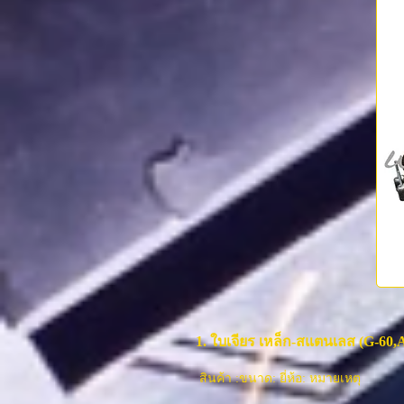
1. ใบเจียร เหล็ก-สแตนเลส (G-6
สินค้า :ขนาด: ยี่ห้อ: หมายเหตุ