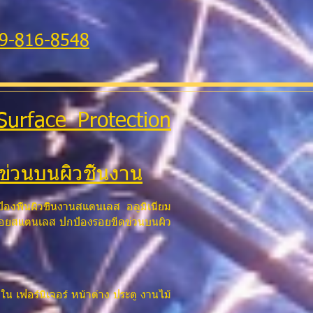
89-816-8548
Surface Protection
ดข่วนบนผิวชิ้นงาน
้องพื้นผิวชิ้นงานสแตนเลส อลูมิเนียม
กันรอยสแตนเลส ปกป้องรอยขีดข่วนบนผิว
 เฟอร์นิเจอร์ หน้าต่าง ประตู งานไม้