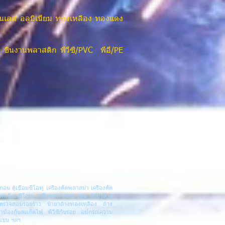
ตนเลส อลูมิเนียม ทองเหลือง ทองแดง
ค ชิ้นงานพลาสติก พีวีซี/PVC พีอี/PE
กอน ตู้เชื่อมซีโอทู เครื่องตัดพลาสม่า เครื่องตัด
วดเชื่อมซีโอทู เคมีอุตสาหกรรม เช่น น้ำยาล้าง
ยาตรวจสอบรอยร้าว น้ำยาล้างทองเหลือง ล้าง
ยาป้องกันสะเก็ดไฟ พีวีซีกันรอย อุปกรณ์ความ
กแขน ฯลฯ