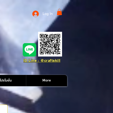
Log In
ID Line : @craftskill
โปรโมชั่น
More