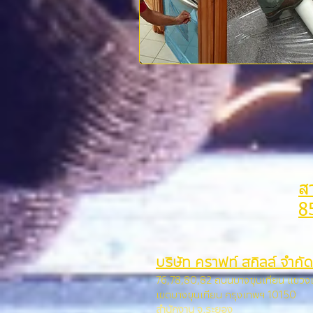
ส
8
บริษัท คราฟท์ สกิลล์ จำกัด
76,78,80,82 ถนนบางขุนเทียน แขว
เขตบางขุนเทียน กรุง
เทพฯ 10150
สำนักงาน จ.ระยอง