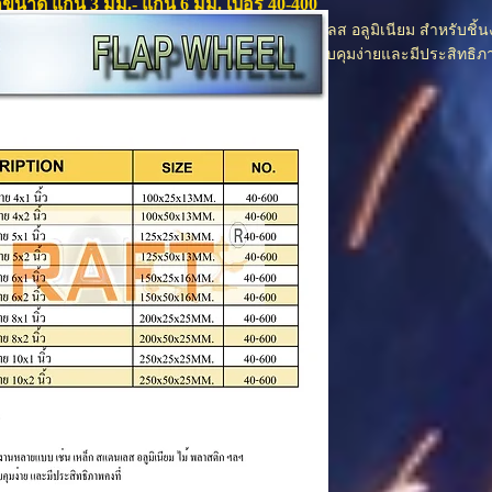
กขนาด แกน 3 มม.- แกน 6 มม. เบอร์ 40-400
ารถใช้กับไม้หรือโลหะได้หลายชนิด เหล็ก สแตนเลส อลูมิเนียม สำหรับชิ้นงา
ถปรับเปลี่ยนความเร็วรอบได้ตามความเหมาะ สม ควบคุมง่ายและมีประสิทธิภาพ