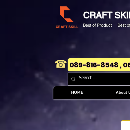
CRAFT
SKI
Best of Product Best of
☎
089-816-8548 , 0
HOME
About 