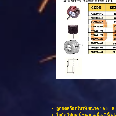
ลูกขัดสก๊อตไบรท์ ขนาด 4-6-8-10-1
ใบตัด ไฟเบอร์ ขนาด 4 นิ้ว, 7 นิ้ว,14 