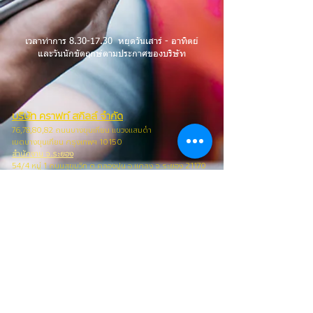
เวลาทำการ
8.30-17.30
หยุดวันเสาร์ - อาทิตย์
และวันนักขัตฤกษ์ตามประกาศของบริษัท
บริษัท คราฟท์ สกิลล์ จำกัด
76,78,80,82 ถนนบางขุนเทียน แขวงแสมดำ
เขตบางขุนเทียน กรุง
เทพฯ 10150
สำนักงาน จ.ระยอง
54/4 หมู่ 1 ถนนสุขุมวิท ต.คลองปูน อ.แกลง จ.ระยอง 21170
CRAFT SKILL CO.,LTD.
76,78,80,82 Bangkhuntien Road, Samaedum,
Bangkhuntien, Ba
ngkok 10150
Office Rayong
54/4 Moo1 Sukhumvit Road, T.Klong-Poon A.Klang,
Rayong 21170
Email: sales@craftskill.co
ID LINE: @craftskill