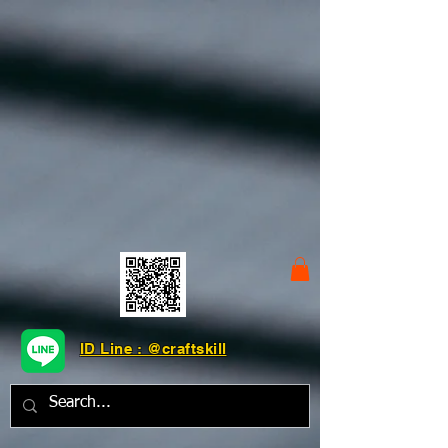
ID Line : @craftskill