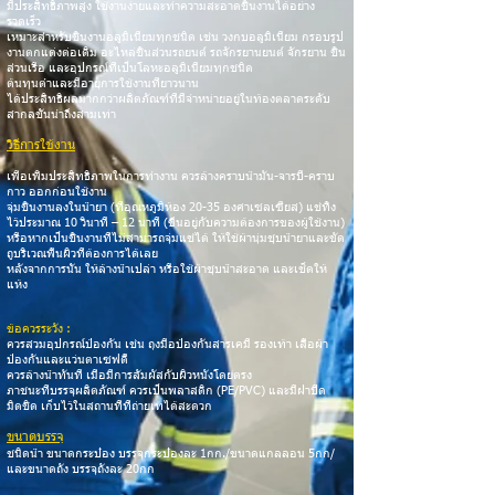
มีประสิทธิภาพสูง ใช้งานง่ายและทำความสะอาดชิ้นงานได้อย่าง
รวดเร็ว
เหมาะสำหรับชิ้นงานอลูมิเนียมทุกชนิด เช่น วงกบอลูมิเนียม กรอบรูป
งานตกแต่งต่อเติม อะไหล่ชิ้นส่วนรถยนต์ รถจักรยานยนต์ จักรยาน ชิ้น
ส่วนเรือ และอุปกรณ์ที่เป็นโลหะอลูมิเนียมทุกชนิด
ต้นทุนต่ำและมีอายุการใช้งานที่ยาวนาน
ได้ประสิทธิผลมากกว่าผลิตภัณฑ์ที่มีจำหน่ายอยู่ในท้องตลาดระดับ
สากลชั้นนำถึงสามเท่า
วิธีการใช้งาน
เพื่อเพิ่มประสิทธิภาพในการทำงาน ควรล้างคราบน้ำมัน-จารบี-คราบ
กาว ออกก่อนใช้งาน
จุ่มชิ้นงานลงในน้ำยา (ที่อุณหภูมิห้อง 20-35 องศาเซลเซียส) แช่ทิ้ง
ไว้ประมาณ 10 วินาที – 12 นาที (ขึ้นอยู่กับความต้องการของผู้ใช้งาน)
หรือหากเป็นชิ้นงานที่ไม่สามารถจุ่มแช่ได้ ให้ใช้ผ้านุ่มชุบน้ำยาและขัด
ถูบริเวณพื้นผิวที่ต้องการได้เลย
หลังจากการนั้น ให้ล้างน้ำเปล่า หรือใช้ผ้าชุบน้ำสะอาด และเช็ดให้
แห้ง
ข้อควรระวัง :
ควรสวมอุปกรณ์ป้องกัน เช่น ถุงมือป้องกันสารเคมี รองเท้า เสื้อผ้า
ป้องกันและแว่นตาเซฟตี้
ควรล้างน้ำทั
นที เมื่อมีการสัมผัสกับผิวหนังโดยตรง
ภาชนะที่บรรจุผลิตภัณฑ์ ควรเป็นพลาสติก (PE/PVC) และมีฝาปิด
มิดชิด เก็บไว้ในสถานที่ที่ถ่ายเทได้สะดวก
ขนาดบรรจุ
ชนิดน้ำ ขนาดกระป๋อง บรรจุกระป๋องละ 1กก./ขนาดแกลลอน 5กก/
และขนาดถัง บรรจุถังละ 20กก