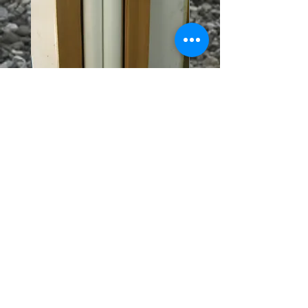
STPT01 | Protection Tape ฟิล์ม
MPCTxx : Contact Tip 0.
กันรอย พีวีซีป้องกันรอยขีดข่วน สี
0.9-1.0-1.2-1.6mm. for
ขาว/ดำ
Pana/OTC M6*45 (1/10p
Price
Price
THB 9,200.00
THB 550.00
ายประสานงานขาย
สนใจติดต่อสอบถาม ฝ่
บริษัท คราฟท์ สกิลล์ จำกัด
โทร.092-545-5588
,
062-525-2519
ID LINE: @craftskill Email:
sales@craftskill.co