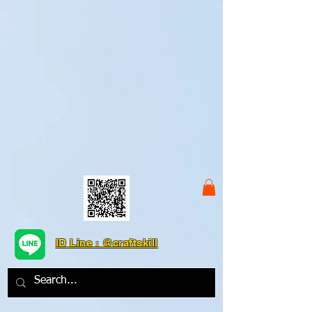
ID Line : @craftskill