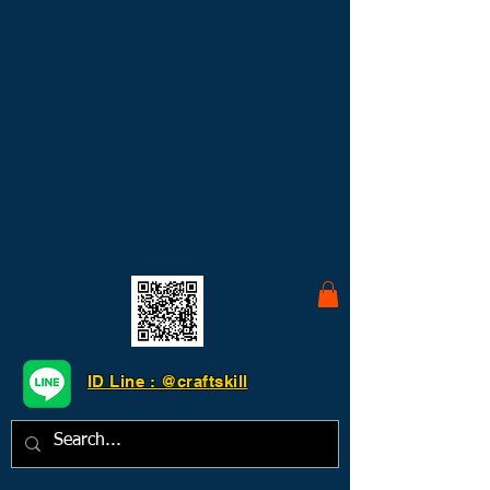
ID Line : @craftskill