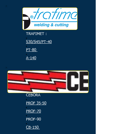
TRAFIMET :
S30/S45/PT-40
PT-80
A-140
CEBORA
PROF 35-50
PROF-70
PROF-90
CB-150