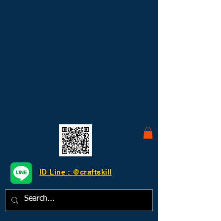
ID Line : @craftskill