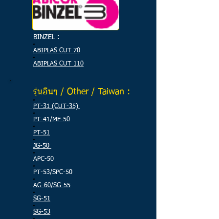
BINZEL :
ABIPLAS CUT 70
ABIPLAS CUT 110
รุ่นอื่นๆ / Other / Taiwan :
PT-31 (CUT-35)
PT-41/ME-50
PT-51
JG-50
APC-50
PT-53/SPC-50
AG-60/SG-55
SG-51
SG-53