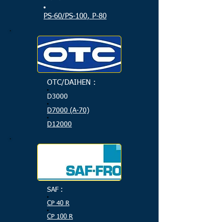
PS-60/PS-100, P-80
OTC/DAIHEN :
D3000
D7000 (A-70)
D12000
SAF :
CP 40 R
CP 100 R