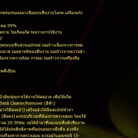
บกพร่องของแนวเชื่อมบนชิ้นงานโลหะ เครื่องแก้ว
ด้ผล 99%
ันตราย ไม่เกิดแก๊ส ระหว่างการใช้งาน
0'
ูพรุนบนชิ้นส่วนอุปกรณ์ รอยร้าวเนื่องจากการหด
 โพรงอาศ รอยตำหนิของชิ้นงาน รอยร้าวจากความล้า
ื่องจากความร้อน การอบ รอยร้าวจากเครื่องมือ
พดีเยี่ยม
้ำมันก่อนการใช้งานให้สะอาด เพื่อให้เกิด
 Check Cleaner/Remover (สีฟ้า)
อาจใช้ลมเป่า) เสร็จแล้วให้ฉีดสเปรย์น้ำยา
 (สีแดง) ลงบนบริเวณที่ต้องการตรวจสอบ โดยใช้
ะมาณ 20-30ซม. รอให้น้ำยาซึมลงบนพื้นผิวชิ้นงาน
ได้ประสิทธิภาพที่แน่นอนมากยิ่งขึ้น ควรทิ้ง
านที่จะทำการตรวจสอบ ควรอยู่ในอุณหภูมิ 10-