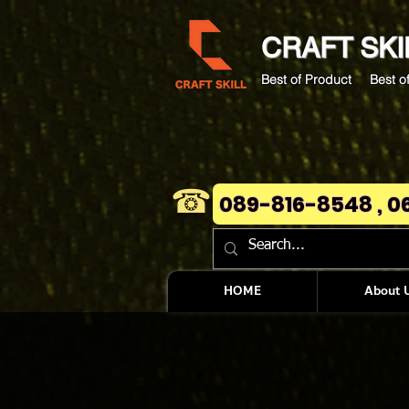
CRAFT
SKI
Best of Product Best of
☎
089-816-8548 , 0
HOME
About 