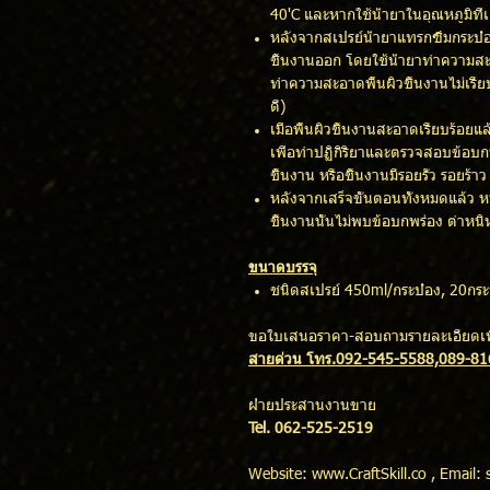
40'C และหากใช้น้ำยาในอุณหภูมิที่เย
หลังจากสเปรย์น้ำยาแทรกซึมกระป๋อ
ชิ้นงานออก โดยใช้น้ำยาทำความสะอ
ทำความสะอาดพื้นผิวชิ้นงานไม่เรีย
ดี)
เมื่อพื้นผิวชิ้นงานสะอาดเรียบร้อย
เพื่อทำปฏิกิริยาและตรวจสอบข้อบก
ชิ้นงาน หรือชิ้นงานมีรอยรั่ว รอยร
หลังจากเสร็จขั้นตอนทั้งหมดแล้ว หา
ชิ้นงานนั้นไม่พบข้อบกพร่อง ตำหนิห
ขนาดบรรจุ
ชนิดสเปรย์ 450ml/กระป๋อง, 20กระ
ขอใบเสนอราคา-สอบถามรายละเอียดเพิ
สายด่วน โทร.092-545-5588,089-8
ฝ่ายประสานงานขาย
Tel. 062-525-2519
Website: www.CraftSkill.co , Email: 