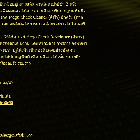
็นหรืออยู่กลางแจ้ง ควรฉีดสเปรย์ซ้ำ 2 ครั้ง
งสีแดงแล้ว ให้ล้างคราบสีแดงที่ปรากฎบนพื้นผิว
าด Mega Check Cleaner (สีฟ้า) อีกครั้ง (หาก
บร้อย จะส่งผลให้การตรวจสอบรอยร้าวไม่ได้ผลที่
แล้ว ให้ใช้สเปรย์ Mega Check Developer (สีขาว)
พร่องของชิ้นงาน โดยหากมีข้อบกพร่องของพื้นผิว
้าว จะปรากฎให้เห็นเป็นรอยสีแดงอย่างชัดเจน
กไม่ปรากฏพื้นผิวที่เป็นสีแดงให้เห็น หมายถึง
รือรอยรั่ว รอยร้าว
ป๋อง/ลัง
่มเติม
16-8548
sales@craftskill.co