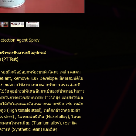
etection Agent Spray
ั่วของชิ้นงานหรืออุปกรณ์
(PT Test)
รอยรั่วหรือข้อบกพร่องบนผิวโลหะ เหล็ก สแตน
enetrant, Remover และ Developer มีคุณสมบัติใน
ง่ายต่อการใช้งาน เหมาะสำหรับการตรวจสอบที่
ใช้วัสดุอุปกรณ์พิเศษอื่นมาเป็นองค์ประกอบในการ
สามารถในการตรวจสอบหารอยร้าวได้สูง และยังให้ผล
งานได้กับโลหะและวัสดุหลากหลายชนิด เช่น เหล็ก
สูง (High tensile steel), เหล็กกล้าธาตุผสมต่ำ
s steel) , โลหะผสมนิเกิล (Nickel alloy), โลหะ
ลหะผสมไททาเนียม (Titanium alloy), เซรามิค
เคราะห์ (Synthetic resin) และอื่นๆ