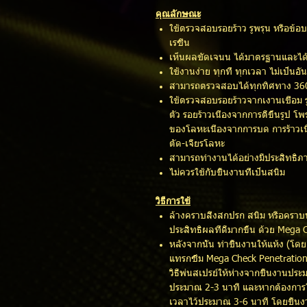
คุณลักษณะ
ใช้ตรวจสอบรอยร้าว รูพรุน หรือข้อ
เรซิ่น
เห็นผลชัดเจนน ได้มาตรฐานและไ
ใช้งานง่าย ทุกที่ ทุกเวลา ไม่เป็นอ
สามารถตรวจสอบได้ทุกทิศทาง 36
ใช้ตรวจสอบรอยร้าวจากเงานเชื่อม ร
ตัว รอยร้าวเนื่องจากการตีขึ้นรูป
ของโลหะเนื่องจากการบด การร้าวเน
ตัด-เจียรโลหะ
สามารถทำงานได้อย่างมีประสิทธิภา
ไม่ควรใช้กับชิ้นงานที่เป็นสนิม
วิธีการใช้
ล้างคราบสิ่งสกปรก สนิม หรือคราบน
ประสิทธิผลที่ดีมากขึ้น ด้วย Mega
หลังจากนั้น ทำช้ินงานให้แห้ง (โดย
แทรกซึม Mega Check Penetration
วิธีพ่นสเปรย์ให้ห่างจากชิ้นงานปร
ประมาณ 2-3 นาที และหากต้องการให้
เวลาไว้ประมาณ 3-6 นาที โดยช้ินง