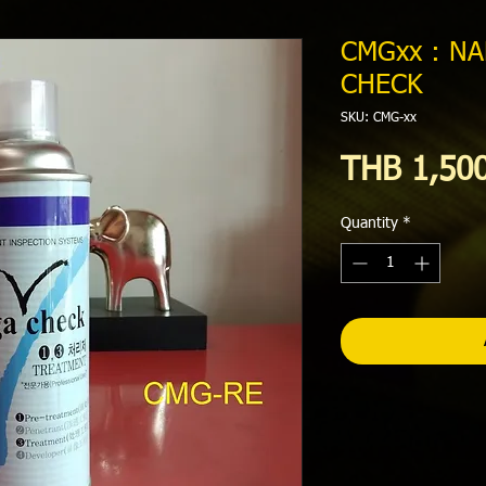
CMGxx : N
CHECK
SKU: CMG-xx
THB 1,50
Quantity
*