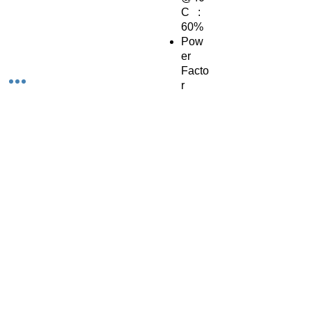
C :
60%
Pow
er
Facto
r
:
0.93
Wire
Daim
eter
(mm)
:
0.8-
1.2
Dime
ntion
s
LxWx