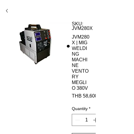
SKU:
JVM280X
JVM280
X | MIG
WELDI
NG
MACHI
NE
VENTO
RY
MEGLI
O 380V
THB 58,600.00
Quantity
*