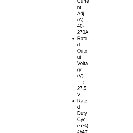
Curre
nt
Adj.
(A) :
40-
270A
Rate
d
Outp
ut
Volta
ge
(V)
:
27.5
V
Rate
d
Duty
Cycl
e (%)
@40'