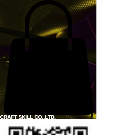
CRAFT
SKILL
CO.,LTD.