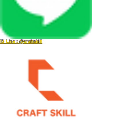
ID Line : @craftskill