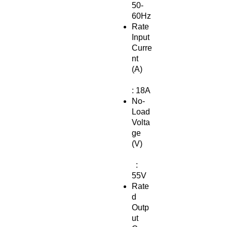
50-
60Hz
Rate
Input
Curre
nt
(A)
: 18A
No-
Load
Volta
ge
(V)
:
55V
Rate
d
Outp
ut