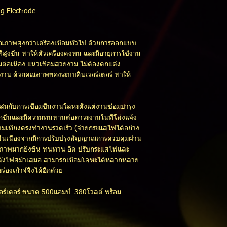
ng Electrode
คุณภาพสูงกว่าเครื่องเชื่อมทั่วไป ด้วยการออกแบบ
สูงขึ้น ทำให้ตัวเครื่องคงทน และมีอายุการใช้งาน
อมต่อเนื่อง แนวเชื่อมสวยงาม ไม่ต้องตกแต่ง
าน ด้วยคุณภาพของระบบอินเวอร์เตอร์ ทำให้
สมกับการเชื่อมชิ้นงานโลหะตั้งแต่งานซ่อมบำรุง
กขึ้นและมีความทนทานต่อภาวะงานในที่โล่งแจ้ง
มเที่ยงตรงทำงานรวดเร็ว (จ่ายกระแสไฟได้อย่าง
ขึ้นเนื่องจากมีการปรับปรุงสัญญาณการควบคุมผ่าน
ุณภาพมากยิ่งขึ้น ทนทาน อึด ปรับกระแสไฟและ
้กำลังไฟสม่ำเสมอ สามารถเชื่อมโลหะได้หลากหลาย
่องเก๊าจ์จิ้งได้อีกด้วย
เวอร์เตอร์ ขนาด 500แอมป์ 380โวลต์ พร้อม