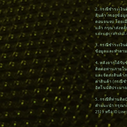
2. กรณีชำระเงินด้
สินค้า กรอกข้อมูล
ตอนจนจบ โดยเมื่
แล้ว กรุณาส่งหล
sales@craftskill
3. กรณีชำระเงิน
ข้อมูลและทำตา
4. หลังจากได้รั
ติดต่อท่านภายใน 2
และจัดส่งสินค้า
ค่าสินค้า (กรณี
อัตโนมัติประมาณ
5. กรณีที่ท่านติ
คำแนะนำ กรุณาติด
2519 หรือ ID Lin