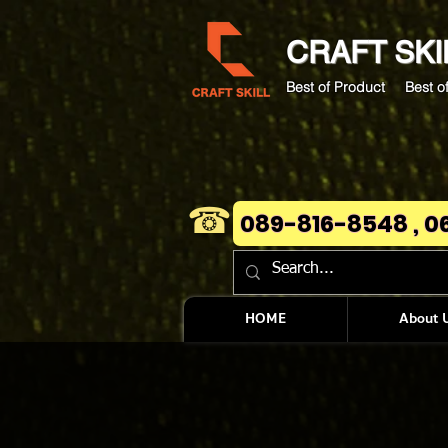
CRAFT
SKI
Best of Product Best of
☎
089-816-8548 , 0
HOME
About 