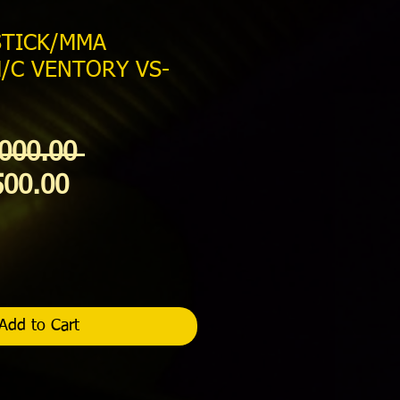
STICK/MMA
/C VENTORY VS-
Regular
000.00 
Sale
Price
500.00
Price
Add to Cart