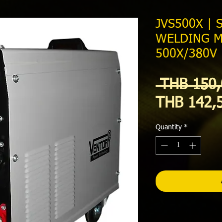
JVS500X | 
WELDING M
500X/380V
 THB 150,
THB 142,
Quantity
*