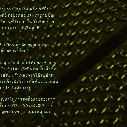
วยการโอนเงิน คลิ๊ก สั่งซื้อ
ชื่อ-ที่อยู่จัดส่ง และทำตามขั้น
อท่านชำระค่าสินค้าเรียบร้อย
ักฐานการโอนเงินมาที่
.co
ด้วยบัตรเครดิต กรุณากรอก
มขั้นตอนจนจบ
บข้อมูลจากท่าน บริษัทฯจะทำการ
4 ชั่วโมง เพื่อยืนยันการสั่งซื้อ
ภายใน 3 วันหลังจากได้รับชำระ
ชำระด้วยบัตรเครดิต ต้องรอระบบ
 7-14 วันทำการ)
ดปัญหาในการสั่งซื้อหรือต้องการ
ต่อ 092-545-5588 , 062-525-
e: @craftskill ขอบพระคุณค่ะ