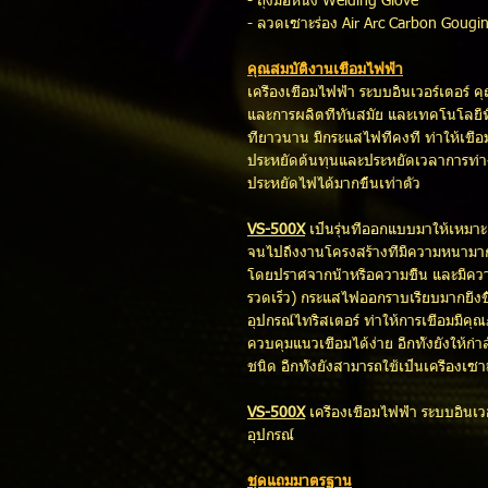
- ถุงมือหนัง Welding Glove
- ลวดเซาะร่อง Air Arc Carbon Gougi
คุณสมบัติงานเชื่อมไฟฟ้า
เครื่องเชื่อมไฟฟ้า ระบบอินเวอร์เตอร์ 
และการผลิตที่ทันสมัย และเทคโนโลยีที่
ที่ยาวนาน มีกระแสไฟที่คงที่ ทำให้เชื่
ประหยัดต้นทุนและประหยัดเวลาการทำง
ประหยัดไฟได้มากขึ้นเท่าตัว
VS-500X
เป็นรุ่นที่ออกแบบมาให้เหมาะ
จนไปถึงงานโครงสร้างที่มีความหนามา
โดยปราศจากน้ำหรือความชื้น และมีควา
รวดเร็ว) กระแสไฟออกราบเรียบมากยิ่ง
อุปกรณ์ไทริสเตอร์ ทำให้การเชื่อมมีค
ควบคุมแนวเชื่อมได้ง่าย อีกทั้งยังให
ชนิด อีกทั้งยังสามารถใช้เป็นเครื่องเซาะร
VS-500X
เครื่องเชื่อมไฟฟ้า ระบบอิน
อุปกรณ์
ชุดแถมมาตรฐาน