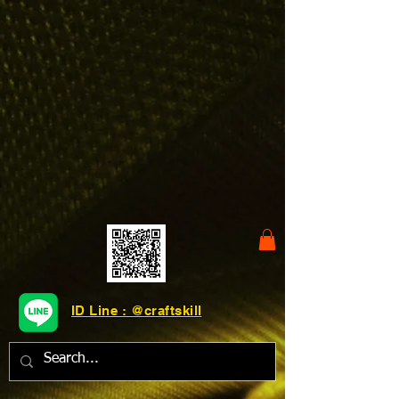
ID Line : @craftskill