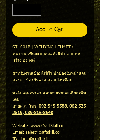
Add to Cart
STH001B | WELDING HELMET /
หน้ากากเชื่อมแบบสวมหัวสีดำ แบบหน้า
กว้าง อย่างดี
สำหรับงานเชื่อมไฟฟ้า ปกป้องใบหน้าและ
ดวงตา ป้องกันสะเก็ดจากไฟเชื่อม
ขอใบเสนอราคา-สอบถามรายละเอียดเพิ่ม
เติม
สายด่วน
โทร. 092-545-5588, 062-525-
2519, 089-816-8548
Website:
www.CraftSkill.co
Email: sales@craftskill.co
ID Line: @craftskill