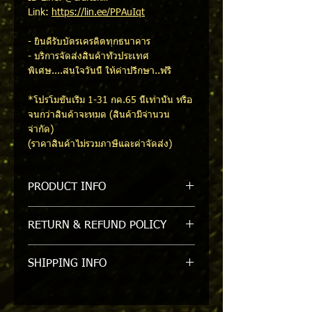
Link:
https://lin.ee/PPAuIqt
- ยินดีรับบัตรเครดิตทุกธนาคาร
- บริการจัดส่งสินค้าทั่วประเทศ
พิเศษ....สนใจวันนี้ ให้คำปรึกษา..ฟรี
*โปรโมชั่นเริ่ม 1-31 กค.65 นี้เท่านั้น หรือ
จนกว่าสินค้าจะหมด (สินค้ามีจำนวน
จำกัด)
(ราคาสินค้าไม่รวมภาษีและค่าจัดส่ง)
PRODUCT INFO
STH002 WELDING HELMET / หน้ากาก
RETURN & REFUND POLICY
เชื่อม แบบมือจับ สีดำ
รับเปลี่ยนหรือคืนภายใน 7 วัน/ขอสงวน
SHIPPING INFO
สิทธิ์ในการคืนหรือเปลี่ยนสินค้าที่ถูกแกะ
ออกจาก packgage แล้ว
สินค้ามีในสต๊อค สามารถจัดส่งสินค้าได้
ภายใน 1-2 วัน (กรุงเทพฯและปริมณฑล)