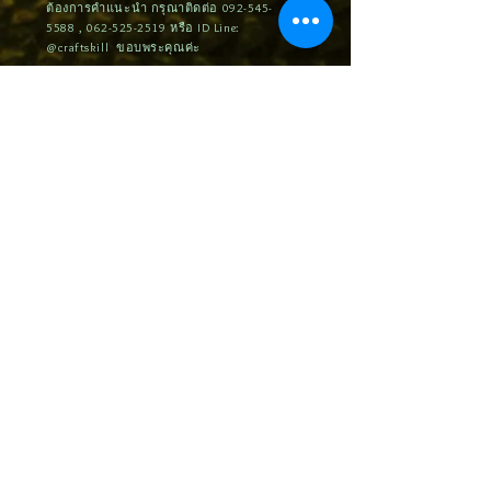
ต้องการคำแนะนำ กรุณาติดต่อ
092-545-
5588
,
062-525-2519
หรือ ID Line:
@craftskill ขอบพระคุณค่ะ
Related Products
STPT01 | Protection Tape ฟิล์มกันรอย
MPCTxx : Contact Tip 0.6-0.
พีวีซีป้องกันรอยขีดข่วน สีขาว/ดำ
1.0-1.2-1.6mm. for Pana/O
M6*45 (1/10pcs.)
บริษัท คราฟท์ สกิลล์ จำกัด