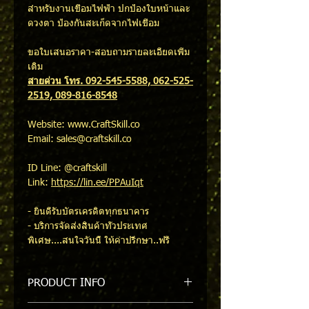
สำหรับงานเชื่อมไฟฟ้า ปกป้องใบหน้าและ
ดวงตา ป้องกันสะเก็ดจากไฟเชื่อม
ขอใบเสนอราคา-สอบถามรายละเอียดเพิ่ม
เติม
สายด่วน โทร. 092-545-5588, 062-525-
2519, 089-816-8548
Website: www.CraftSkill.co
Email: sales@craftskill.co
ID Line: @craftskill
Link:
https://lin.ee/PPAuIqt
- ยินดีรับบัตรเครดิตทุกธนาคาร
- บริการจัดส่งสินค้าทั่วประเทศ
พิเศษ....สนใจวันนี้ ให้คำปรึกษา..ฟรี
PRODUCT INFO