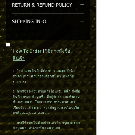
STH005 | SHADE # 11 BLACK GLASS
RETURN & REFUND POLICY
FILTER กระจกดำ #11
รับเปลี่ยนหรือคืนภายใน 7 วัน/ขอสงวน
SHIPPING INFO
สิทธิ์ในการคืนหรือเปลี่ยนสินค้าที่ถูกแกะ
ออกจาก packgage แล้ว
สินค้ามีในสต๊อค สามารถจัดส่งสินค้าได้
ภายใน 1-2 วัน (กรุงเทพฯและปริมณฑล)
ต่างจังหวัดใช้เวลา 3-5 วัน / จัดส่งได้ทาง
How To Order | วิธีการสั่งซื้อ
ไปรษณีย์
สินค้า
1. ใส่จำนวนสินค้าที่ต้องการและกดสั่งซื้อ
สินค้า (ท่านสามารถเลือกสินค้าได้หลาย
รายการ)
2. กรณีชำระเงินด้วยการโอนเงิน คลิ๊ก สั่งซื้อ
สินค้า กรอกข้อมูลชื่อ-ที่อยู่จัดส่ง และทำตาม
ขั้นตอนจนจบ โดยเมื่อท่านชำระค่าสินค้า
เรียบร้อยแล้ว กรุณาส่งหลักฐานการโอนเงิน
มาที่
sales@craftskill.co
3. กรณีชำระเงินด้วยบัตรเครดิต กรุณากรอก
ข้อมูลและทำตามขั้นตอนจนจบ