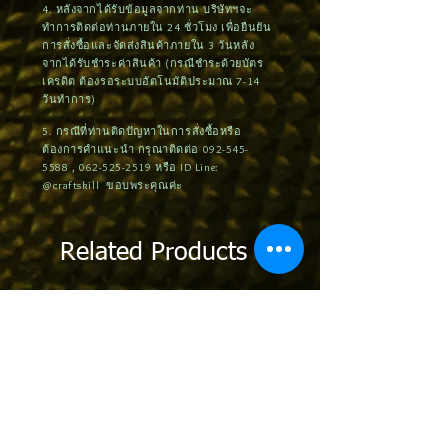
4. หลังจากได้รับข้อมูลจากท่าน บริษัทฯจะ
ทำการติดต่อท่านภายใน 24 ชั่วโมง เพื่อยืนยัน
การสั่งซื้อและจัดส่งสินค้าภายใน 3 วันหลัง
จากได้รับชำระค่าสินค้า (กรณีชำระด้วยบัตร
เครดิต ต้องรอระบบอัตโนมัติประมาณ 7-14
วันทำการ)
5. กรณีที่ท่านติดปัญหาในการสั่งซื้อหรือ
ต้องการคำแนะนำ กรุณาติดต่อ
092-545-
5588
,
062-525-2519
หรือ ID Line:
@craftskill ขอบพระคุณค่ะ
Related Products