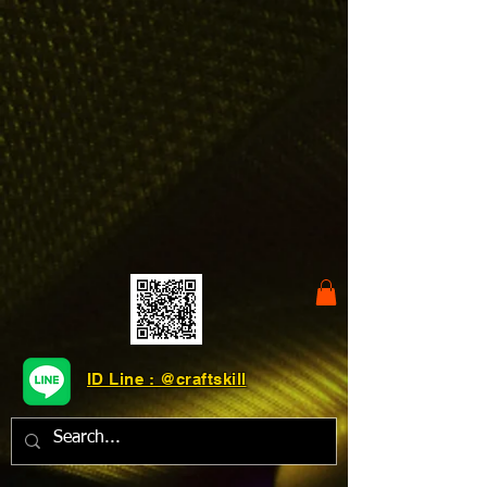
ID Line : @craftskill