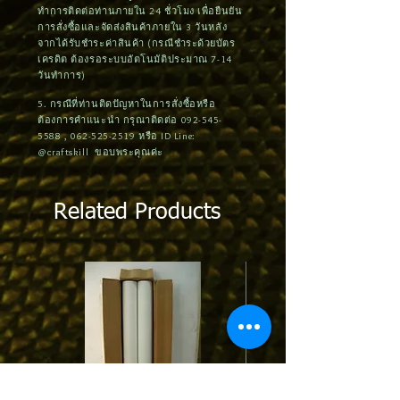
ทำการติดต่อท่านภายใน 24 ชั่วโมง เพื่อยืนยัน
การสั่งซื้อและจัดส่งสินค้าภายใน 3 วันหลัง
จากได้รับชำระค่าสินค้า (กรณีชำระด้วยบัตร
เครดิต ต้องรอระบบอัตโนมัติประมาณ 7-14
วันทำการ)
5. กรณีที่ท่านติดปัญหาในการสั่งซื้อหรือ
ต้องการคำแนะนำ กรุณาติดต่อ
092-545-
5588
,
062-525-2519
หรือ ID Line:
@craftskill ขอบพระคุณค่ะ
Related Products