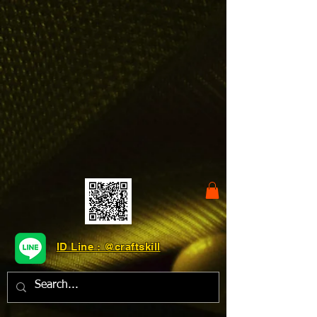
ID Line : @craftskill