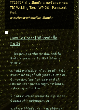
TT2672P สายเชื่อมทิก สายเชื่อมอาร์กอน
TIG Welding Torch WP-26 - Panasonic
End.
สายเชื่อมสำหรับเครื่องเชื่อมทิก
How To Order | วิธีการสั่งซื้อ
สินค้า
1. ใส่จำนวนสินค้าที่ต้องการและกดสั่งซื้อ
สินค้า (ท่านสามารถเลือกสินค้าได้หลาย
รายการ)
2. กรณีชำระเงินด้วยการโอนเงิน คลิ๊ก สั่งซื้อ
สินค้า กรอกข้อมูลชื่อ-ที่อยู่จัดส่ง และทำตาม
ขั้นตอนจนจบ โดยเมื่อท่านชำระค่าสินค้า
เรียบร้อยแล้ว กรุณาส่งหลักฐานการโอนเงิน
มาที่
sales@craftskill.co
3. กรณีชำระเงินด้วยบัตรเครดิต กรุณากรอก
ข้อมูลและทำตามขั้นตอนจนจบ
4. หลังจากได้รับข้อมูลจากท่าน บริษัทฯจะ