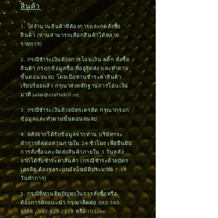
สินค้า
1. ใส่จำนวนสินค้าที่ต้องการและกดสั่งซื้อ
สินค้า (ท่านสามารถเลือกสินค้าได้หลาย
รายการ)
2. กรณีชำระเงินด้วยการโอนเงิน คลิ๊ก สั่งซื้อ
สินค้า กรอกข้อมูลชื่อ-ที่อยู่จัดส่ง และทำตาม
ขั้นตอนจนจบ โดยเมื่อท่านชำระค่าสินค้า
เรียบร้อยแล้ว กรุณาส่งหลักฐานการโอนเงิน
มาที่
sales@craftskill.co
3. กรณีชำระเงินด้วยบัตรเครดิต กรุณากรอก
ข้อมูลและทำตามขั้นตอนจนจบ
4. หลังจากได้รับข้อมูลจากท่าน บริษัทฯจะ
ทำการติดต่อท่านภายใน 24 ชั่วโมง เพื่อยืนยัน
การสั่งซื้อและจัดส่งสินค้าภายใน 3 วันหลัง
จากได้รับชำระค่าสินค้า (กรณีชำระด้วยบัตร
เครดิต ต้องรอระบบอัตโนมัติประมาณ 7-14
วันทำการ)
5. กรณีที่ท่านติดปัญหาในการสั่งซื้อหรือ
ต้องการคำแนะนำ กรุณาติดต่อ
092-545-
5588
,
062-525-2519
หรือ ID Line: