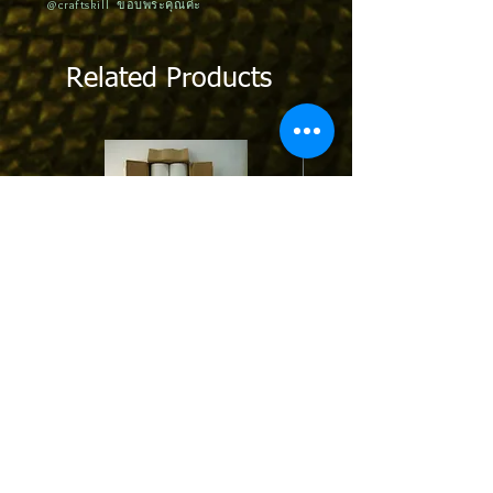
@craftskill ขอบพระคุณค่ะ
Related Products
STPT01 | Protection Tape ฟิล์มกันรอย
MPCTxx : Contact Tip 0.6-0.
พีวีซีป้องกันรอยขีดข่วน สีขาว/ดำ
1.0-1.2-1.6mm. for Pana/O
M6*45 (1/10pcs.)
บริษัท คราฟท์ สกิลล์ จำกัด
76,78,80,82 ถนนบางขุนเทียน แขวงแสมดำ
เขตบางขุนเทียน กรุง
เทพฯ 10150