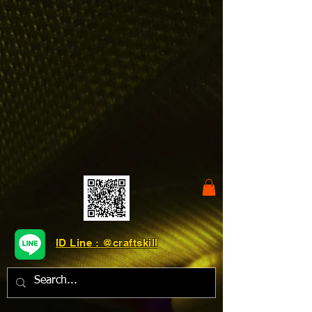
ID Line : @craftskill