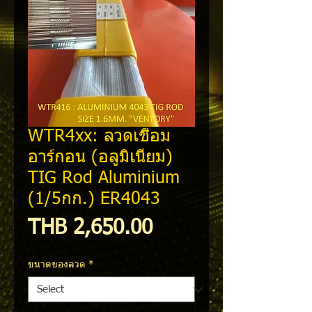
WTR4xx: ลวดเชื่อม
อาร์กอน (อลูมิเนียม)
TIG Rod Aluminium
(1/5กก.) ER4043
Price
THB 2,650.00
ขนาดของลวด
*