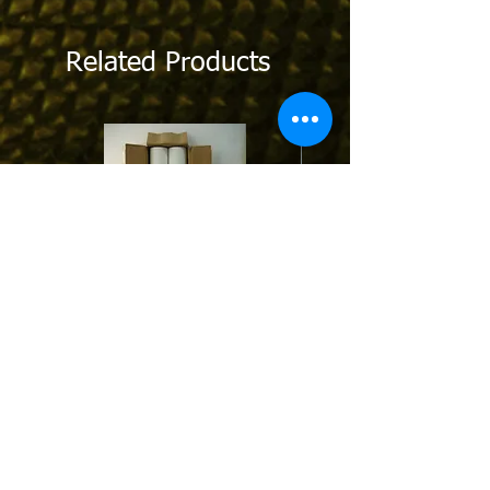
Related Products
STPT01 | Protection Tape ฟิล์มกันรอย
MPCTxx : Contact Tip 0.6-0.
พีวีซีป้องกันรอยขีดข่วน สีขาว/ดำ
1.0-1.2-1.6mm. for Pana/O
M6*45 (1/10pcs.)
บริษัท คราฟท์ สกิลล์ จำกัด
76,78,80,82 ถนนบางขุนเทียน แขวงแสมดำ
เขตบางขุนเทียน กรุง
เทพฯ 10150