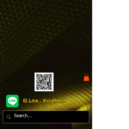
ID Line : @craftskill