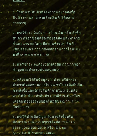
1. ใส่จำนวนสินค้าที่ต้องการและกดสั่งซื้อ
สินค้า (ท่านสามารถเลือกสินค้าได้หลาย
รายการ)
2. กรณีชำระเงินด้วยการโอนเงิน คลิ๊ก สั่งซื้อ
สินค้า กรอกข้อมูลชื่อ-ที่อยู่จัดส่ง และทำตาม
ขั้นตอนจนจบ โดยเมื่อท่านชำระค่าสินค้า
เรียบร้อยแล้ว กรุณาส่งหลักฐานการโอนเงิน
มาที่
sales@craftskill.co
3. กรณีชำระเงินด้วยบัตรเครดิต กรุณากรอก
ข้อมูลและทำตามขั้นตอนจนจบ
4. หลังจากได้รับข้อมูลจากท่าน บริษัทฯจะ
ทำการติดต่อท่านภายใน 24 ชั่วโมง เพื่อยืนยัน
การสั่งซื้อและจัดส่งสินค้าภายใน 3 วันหลัง
จากได้รับชำระค่าสินค้า (กรณีชำระด้วยบัตร
เครดิต ต้องรอระบบอัตโนมัติประมาณ 7-14
วันทำการ)
5. กรณีที่ท่านติดปัญหาในการสั่งซื้อหรือ
ต้องการคำแนะนำ กรุณาติดต่อ
092-545-
5588
,
062-525-2519
หรือ ID Line:
@craftskill ขอบพระคุณค่ะ