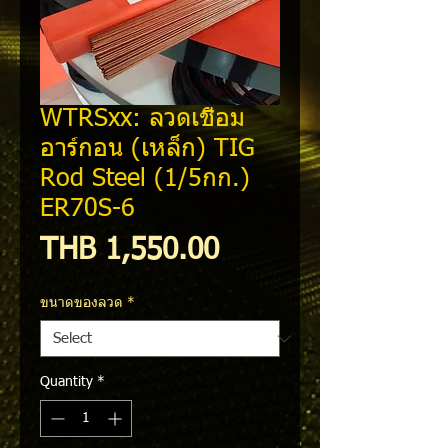
WTRSxx: ลวดเชื่อม
อาร์กอน (เหล็ก) TIG
Rod Steel (1/5กก.)
ER70S-6
Price
THB 1,550.00
ขนาดของลวด
*
Quantity
*