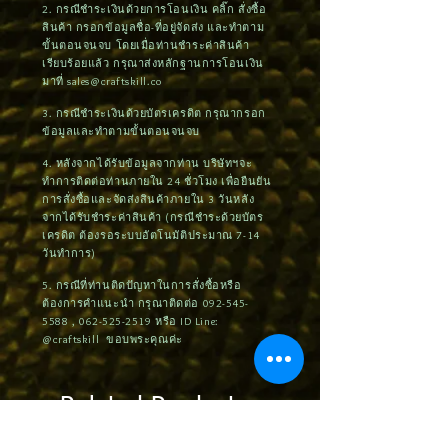
2. กรณีชำระเงินด้วยการโอนเงิน คลิ๊ก สั่งซื้อ
สินค้า กรอกข้อมูลชื่อ-ที่อยู่จัดส่ง และทำตาม
ขั้นตอนจนจบ โดยเมื่อท่านชำระค่าสินค้า
เรียบร้อยแล้ว กรุณาส่งหลักฐานการโอนเงิน
มาที่
sales@craftskill.co
3. กรณีชำระเงินด้วยบัตรเครดิต กรุณากรอก
ข้อมูลและทำตามขั้นตอนจนจบ
4. หลังจากได้รับข้อมูลจากท่าน บริษัทฯจะ
ทำการติดต่อท่านภายใน 24 ชั่วโมง เพื่อยืนยัน
การสั่งซื้อและจัดส่งสินค้าภายใน 3 วันหลัง
จากได้รับชำระค่าสินค้า (กรณีชำระด้วยบัตร
เครดิต ต้องรอระบบอัตโนมัติประมาณ 7-14
วันทำการ)
5. กรณีที่ท่านติดปัญหาในการสั่งซื้อหรือ
ต้องการคำแนะนำ กรุณาติดต่อ
092-545-
5588
,
062-525-2519
หรือ ID Line:
@craftskill ขอบพระคุณค่ะ
Related Products