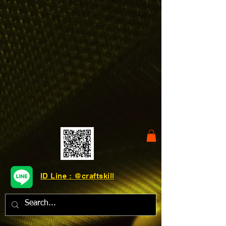
ID Line : @craftskill