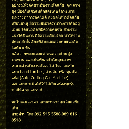
อุปกรณ์หัวตัดสำหรับงานตัดแก๊ส คุณภาพ
สูง ป้องกันเศษเหล็กและเศษโลหะเกาะ
ระหว่างทำการตัดได้ดี ส่งผลให้หัวตัดแก๊ส
หรือนมหนู มีความสะอาดระหว่างการตัดอยู่
เสมอ ได้แนวตัดที่มีความคมชัด สวยงาม
และได้ชิ้นงานที่มีความเรียบร้อย ทำให้งาน
ตัดแก๊สเป็นเรื่องที่ง่ายและควบคุมแนวตัด
ได้ดีมากขึ้น
ผลิตจากทองแดงแท้ ทนความร้อนสูง
ทนทาน และเป็นที่ยอมรับในคุณภาพ
เหมาะสำหรับงานตัดออโต้ ไม่ว่าจะเป็น
แบบ hand torches, ด้ามตัด หรือ ชุดตัด
แก๊ส (Auto Cutting Gas Machine)
ออกแบบมาเพื่อให้ใช้ได้กับเครื่องทุกรุ่น-
ทุกยี่ห้อ-ทุกแบรนด์
ขอใบเสนอราคา-สอบถามรายละเอียดเพิ่ม
เติม
สายด่วน โทร.092-545-5588,089-816-
8548