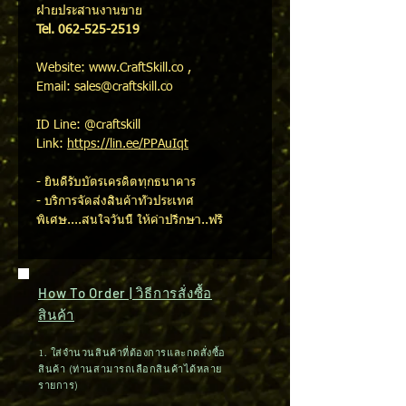
ฝ่ายประสานงานขาย
Tel. 062-525-2519
Website: www.CraftSkill.co ,
Email: sales@craftskill.co
ID Line: @craftskill
Link:
https://lin.ee/PPAuIqt
- ยินดีรับบัตรเครดิตทุกธนาคาร
- บริการจัดส่งสินค้าทั่วประเทศ
พิเศษ....สนใจวันนี้ ให้คำปรึกษา..ฟรี
How To Order | วิธีการสั่งซื้อ
สินค้า
1. ใส่จำนวนสินค้าที่ต้องการและกดสั่งซื้อ
สินค้า (ท่านสามารถเลือกสินค้าได้หลาย
รายการ)