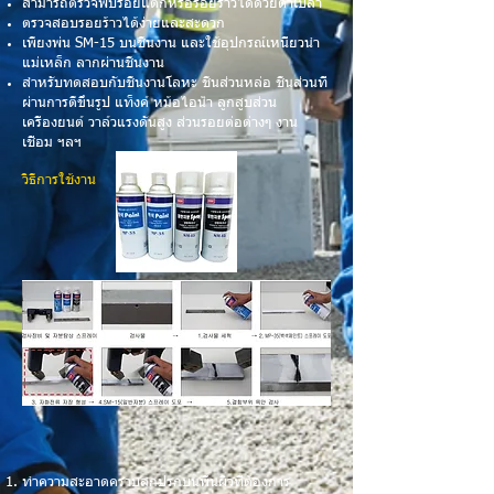
สามารถตรวจพบรอยแตกหรือรอยร้าวได้ด้วยตาเปล่า
ตรวจสอบรอยร้าวได้ง่ายและสะดวก
เพียงพ่น SM-15 บนชิ้นงาน และใช้อุปกรณ์เหนี่ยวนำ
แม่เหล็ก ลากผ่านชิ้นงาน
สำหรับทดสอบกับชิ้นงานโลหะ ชิ้นส่วนหล่อ ชิ้นส่วนที่
ผ่านการตีขึ้นรูป แท็งค์ หม้อไอน้ำ ลูกสูบส่วน
เครื่องยนต์
วาล์วแรงดันสูง ส่วนรอยต่อต่างๆ งาน
เชื่อม ฯลฯ
วิธีการใช้งาน
ทำความสะอาดคราบสกปรกบนพื้นผิวที่ต้องการ