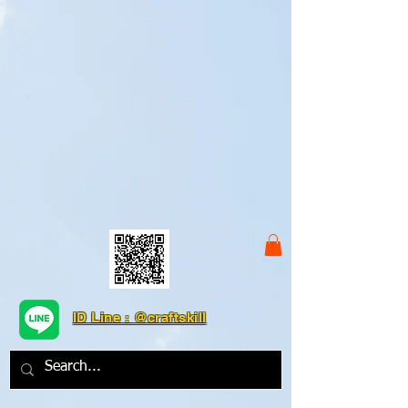
ID Line : @craftskill