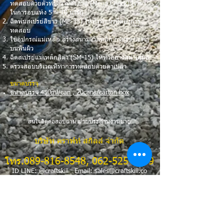
ทดสอบด้วยตัวทำความสะอาด (Mega Check) (เวลา
ในการอบแห้ง 5 ~ 10 นาที)
ฉีดพ่นสเปรย์สีขาว (MP-35) ให้ทั่วพื้นผิวที่ต้องการ
ทดสอบ
ใช้อุปกรณ์แม่เหล็ก สร้างสนามแม่เหล็ก magnetizing
บนพื้นผิว
ฉีดสเปรย์แม่เหล็กสีดำ (SM-15) ให้ทั่วอย่างสม่ำเสมอ
ตรวจสอบบริเวณที่ทำการทดสอบด้วยตาเปล่า
ขนาดบรรจุ
ขนาดบรรจุ 450ml/can , 20cans/carton box
ายประสานงานขาย
สนใจติดต่อสอบถาม ฝ่
บริษัท คราฟท์ สกิลล์ จำกัด
โทร.089-816-8548,
062-525-2519
ID LINE: @craftskill Email:
sales@craftskill.co
พิเศษ....สนใจวันนี้ ให้
คำปรึกษา..ฟรี
ขอใบเสนอราคา