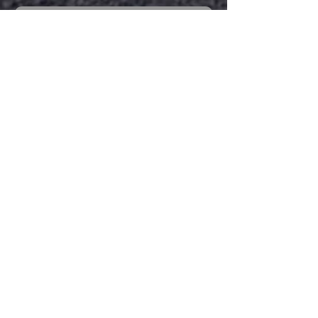
Out of Stock
อุปกรณ์ชุดสายเชื่อม-สายกราวน์
คีมจับ-หัวเชื่อม Electrode Holder
คีมจับสายดิน Ground Clamp