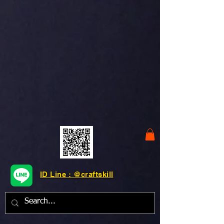
ID Line : @craftskill