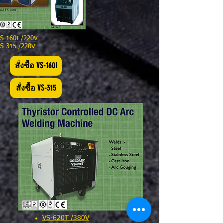
S-160I /220V
S-315 /220V
สั่งซื้อ VS-160I
สั่งซื้อ VS-315
VS-620T /
380V