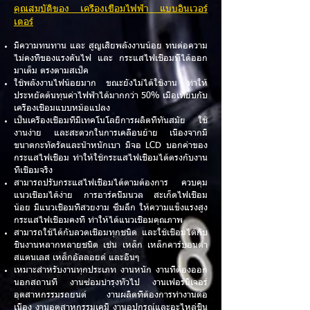
คุณสมบัติของ เครื่องเชื่อมไฟฟ้า แบบอินเวอร์
เตอร์
มีความทนทาน และ สูญเสียพลังงานน้อย ทนต่อความ
ไม่คงที่ของแรงดันไฟ และ กระแสไฟเชื่อมที่ได้ออก
มาเต็ม ตรงตามสเป็ค
ใช้พลังงานไฟน้อยมาก ขณะยังไม่ได้ใช้งาน ทำให้
ประหยัดต้นทุนค่าไฟฟ้าได้มากกว่า 50% เมื่อเทียบกับ
เครื่องเชื่อมแบบหม้อแปลง
เป็นเครื่องเช่ื่อมที่มีเทคโนโลยีการผลิตที่ทันสมัย ใช้
งานง่าย และสะดวกในการเคลื่อนย้าย เนื่องจากมี
ขนาดกะทัดรัดและน้ำหนักเบา มีจอ LCD บอกค่าของ
กระแสไฟเชื่อม ทำให้ใช้กระแสไฟเชื่อมได้ตรงกับงาน
ที่เชื่อมจริง
สามารถปรับกระแสไฟเชื่อมได้ตามต้องการ ควบคุม
แนวเชื่อมได้ง่าย การอาร์คนิ่มนวล สะเก็ดไฟเชื่อม
น้อย มีแนวเชื่อมที่สวยงาม ซึมลึก ให้ความแข็งแรงสูง
กระแสไฟเชื่อมคงที่ ทำให้ได้แนวเชื่อมคุณภาพ
สามารถใช้ได้กับลวดเชื่อมทุกชนิด และใช้เชื่อมได้กับ
ชิ้นงานหลากหลายชนิด เช่น เหล็ก เหล็กคาร์บอนต่ำ
สแตนเลส เหล็กอัลลอยด์ และอื่นๆ
เหมาะสำหรับงานทุกประเภท งานหนัก งานที่ต้องออก
นอกสถานที่ งานซ่อมบำรุงทั่วไป งานเฟอร์นิเจอร์
อุตสาหกรรมรถยนต์ งานผลิตที่ต้องการทำงานต่อ
เนื่อง งานอุตสาหกรรมเคมี งานอุปกรณ์และอะไหล่ชิ้น