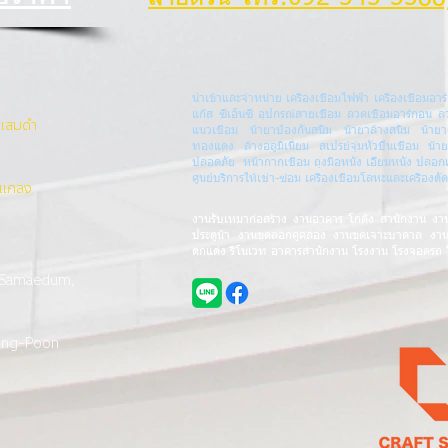
นำเข้าและจำหน่าย เครื่องเชื่อมไฟฟ้า เครื่องเชื่อมอาร์
แก๊ส ซีเอ็นซี อุปกรณ์สายเชื่อม ลวดเชื่อมอาร์กอน ล
งแสมดำ
แนวเชื่อม น้ำยาป้องกันสนิม น้ำยาล้างสนิม น้ำ
ทองแดง ล้างอลูมิเนียม สเปรย์จุ่มหัวปืนเชื่อม น้ำ
ปลอดภัย หน้ากากเชื่อม ถุงมือหนัง เอี๊ยมหนัง ปลอ
ศูนย์บริการให้เช่า-ซ่อม เครื่องเชื่อมโลหะและเครื่อ
.แกลง
งานรับเหมาก่อสร้าง งานอาคาร โกดัง สำนักงาน งา
ประตูน้ำ งานขุดลอกคูคลอง งานขุดเจาะบาดาล งา
ตกแต่ง รีโนเวท อาคารสำนักงาน โรงงาน โรงจอดรถ
 Samaedum,
ong-Poon