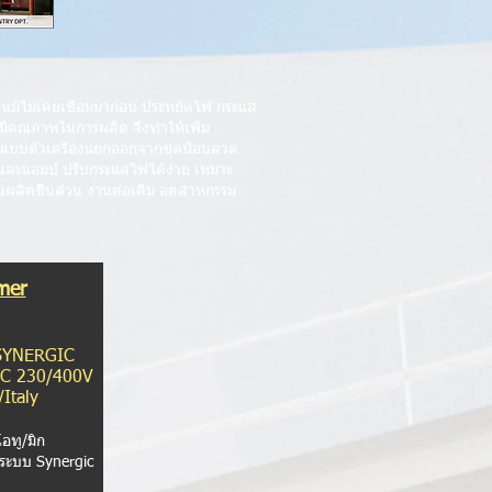
่าย แม้ไม่เคยเชื่อมมาก่อน ประหยัดไฟ กระแส
ะมีคุณภาพในการผลิต จึงทำให้เพิ่ม
เและแบบตัวเครื่องแยกออกจากชุดป้อนลวด
และแอมป์ ปรับกระแสไฟได้ง่าย เหมาะ
ผลิตชิ้นส่วน งานต่อเติม อุตสาหกรรม
mer
SYNERGIC
/C 230/400V
Italy
โอทู/มิก
 ระบบ Synergic