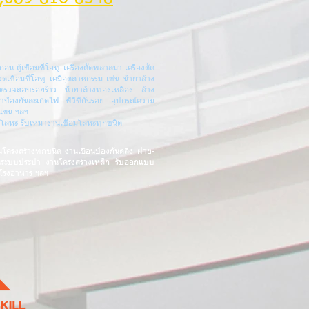
กอน ตู้เชื่อมซีโอทู เครื่องตัดพลาสม่า เครื่องตัด
วดเชื่อมซีโอทู เคมีอุตสาหกรรม เช่น น้ำยาล้าง
ยาตรวจสอบรอยร้าว น้ำยาล้างทองเหลือง ล้าง
ยาป้องกันสะเก็ดไฟ พีวีซีกันรอย อุปกรณ์ความ
กแขน ฯลฯ
งตัดโลหะ รับเหมางานเชื่อมโลหะทุกชนิด
นโครงสร้างทุกชนิด
งานเขื่อนป้องกันตลิ่ง ฝาย-
นระบบประปา งานโครงสร้างเหล็ก รับออกแบบ
 โรงอาหาร
ฯลฯ