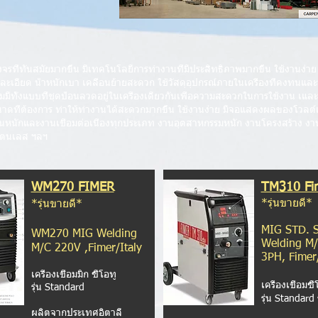
กแบบวงจรที่ทันสมัยมากขึ้น มีเทคโนโลยีการทำงานที่มีประสิทธิภาพมากขึ้น ใช้งานง
้ละเอียด น้ำหนักเบา เคลื่อนย้ายสะดวก ใช้วัสดุอุปกรณ์ภายในเครื่องที่คงทนแล
่อมมีทั้งแบบที่ชุดป้อนลวดอยู่ในเครื่องเดียวกันเพื่อความสะดวกในการใช้งาน 
ดที่ต้องการ ทำให้ทำงานได้สะดวกมากขึ้น ใช้งานง่าย มีจอแสดงผลของโวลต์
นหนักและงานเชื่อมต่อเนื่องทุกประเภท งานอุตสาหกรรมหนัก งานโครงสร้าง งาน
สแตนเลส ฯลฯ
WM270 FIMER
TM310 Fi
*รุ่นขายดี*
*รุ่นขายดี*
MIG STD. 
WM270 MIG Welding
Welding M
M/C 220V ,Fimer/Italy
3PH, Fimer/
เครื่องเชื่อมมิก ซีโอทู
เครื่องเชื่อมซี
รุ่น Standard
รุ่น Standard
ผลิตจากประเทศอิตาลี