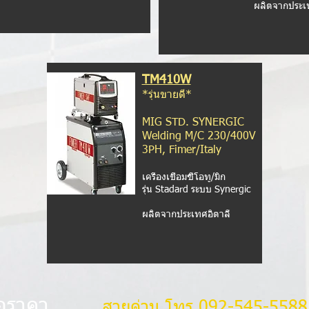
ผลิตจากประเ
TM410W
*รุ่นขายดี*
MIG STD. SYNERGIC
Welding M/C 230/400V
3PH, Fimer/Italy
เครื่องเชื่อมซีโอทู/มิก
รุ่น Stadard ระบบ Synergic
ผลิตจากประเทศอิตาลี
อราคา
สายด่วน โทร.092-545-558