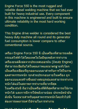
ngine Force 550 is the most rugged and
E
reliable diesel welding machine that we had ever
built for heavy industrial use. Every component
in this machine is engineered and built to ensure
ultimate reliability in the most hard working
condition.
This Engine drive welder is considered the best
heavy duty machine all round and its generator
fuel consumption is lower compare to other
conventional source.
เครื่อง Engine Force 550 นี้ เป็นเครื่องที่สามารถผลิต
กระแสไฟฟ้าได้โดยเทคโนโลยีขุมพลังการทำงาน
เครื่องยนต์ดีเซลจากประเทศเยอรมัน (Deutz Engine)
ที่สามารถเชื่อถือได้ในคุณภาพและมาตรฐานทั่วโลก
เป็นเครื่องเชื่อมที่ถูกออกแบบมาสำหรับการใช้ในงาน
อุตสาหกรรมหนัก ทุกส่วนประกอบภายในเครื่อง ถูก
ออกแบบและสร้างขึ้นอย่างสมบูรณ์และสามารถทำงาน
หนักได้แม้ในสภาพการทำงานที่ยากที่สุด
ในเครื่องรุ่นนี้ ถือว่าเป็นเครื่องที่ดีที่สุดที่สามารถใช้งาน
หนักได้ และการมีการใช้พลังงานน้อย ประหยัดน้ำมัน
ดังนั้น จึงเหมาะสำหรับอุตสาหกรรมหนักโดยทั่วไปที่
ต้องการลดภาระค่าใช้จ่ายในการทำงาน