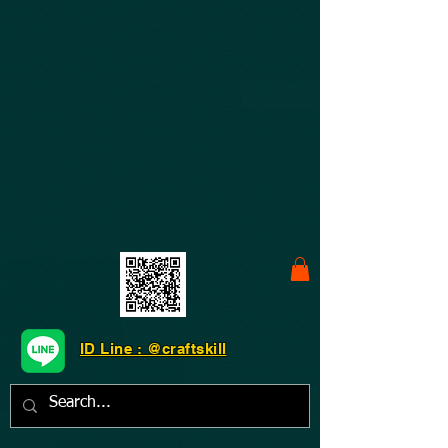
ID Line : @craftskill