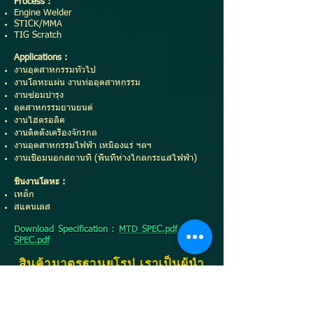
Process :
Engine Welder
STICK/MMA
TIG Scratch
Applications :
งานอุตสาหกรรมทั่วไป
งานโลหะแผ่น งานท่ออุตสาหกรรม
งานซ่อมบำรุง
อุตสาหกรรมยานยนต์
งานไฮดรอลิค
งานติดตั้งเครื่องจักรกล
งานอุตสาหกรรมไฟฟ้า เหมืองแร่ ฯลฯ
งานเชื่อมนอกสถานที่ (พื้นที่ห่างไกลกระแสไฟฟ้า)
ชิ้นงานโลหะ :
เหล็ก
สแตนเลส
Download Specification :
MTD SPEC.pdf
,
GSD
SPEC.pdf
สินค้ามาตรฐานยุโรป เราเป็นผู้นำ
เข้าอย่างเป็นทางการจากประเทศ
อิตาลีแต่เพียงผู้เดียวในประเทศไทย