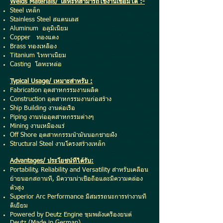
Welds Materials/ โลหะที่สามารถใช้งานเชื่อมได้ :-
Steel เหล็ก
Stainless Steel สแตนเลส
Aluminum อลูมิเนียม
Copper ทองแดง
Brass ทองเหลือง
Titanium ไททาเนียม
Casting โลหะหล่อ
Typical Usage/ เหมาะสำหรับ :
Fabrication อุตสาหกรรมงานผลิต
Construction อุตสาหกรรมงานก่อสร้าง
Ship Building งานต่อเรือ
Piping งานท่ออุตสาหกรรมต่างๆ
Mining งานเหมืองแร่
Off Shore อุตสาหกรรมน้ำมันนอกชายฝั่ง
Structural Steel งานโครงสร้างเหล็ก
Advantages/ ประโยชน์ที่ได้รับ:
Portability, Reliability and Versatility สำหรับเคลื่อน
ย้ายนอกสถานที่, มีความน่าเชื่อถือและมีความคล่อง
ตัวสูง
Superior Arc Performance มีสมรรถนะการทำงานที่
ดีเยี่ยม
Powered by Deutz Engine ขุมพลังเครื่องยนต์
Deutz (Made in German)