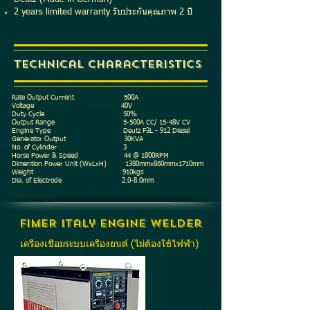
2 years limited warranty รับประกันคุณภาพ 2 ปี
Technical Characteristics
Rate Output Current 500A
Voltage 40V
Duty Cycle 50%
Output Range 5-500A CC/ 15-48V CV
Engine Type Deutz F3L - 912 Diesel
Generator Output 30KVA
No. of Cylinder 3
Horse Power & Speed 44 @ 1800RPM
Dimention Power Unit (WxLxH) 1380mmx860mmx1710mm
Weight 910kgs
Dia. of Electrode 2.0-8.0mm
FIMER Italy Engine Welder
เครื่องเชื่อมระบบเครื่องยนต์ (ไม่ต้องใช้ไฟฟ้า)