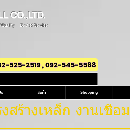
LL
CO.,LTD.
 Quality Best of Service
62-525-2519 , 092-545-5588
Us
สินค้า
Shopping
งสร้างเหล็ก งานเชื่อ