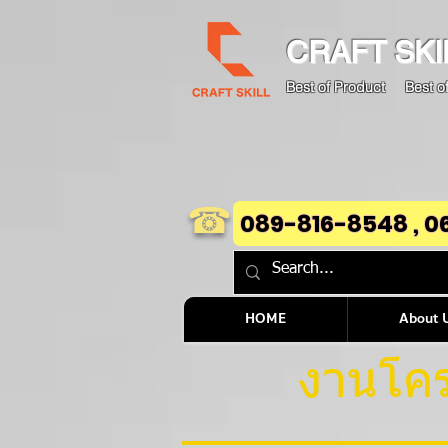
CRAFT
SKI
Best of Product Best of
☎
089-816-8548 , 0
HOME
About 
งานโคร