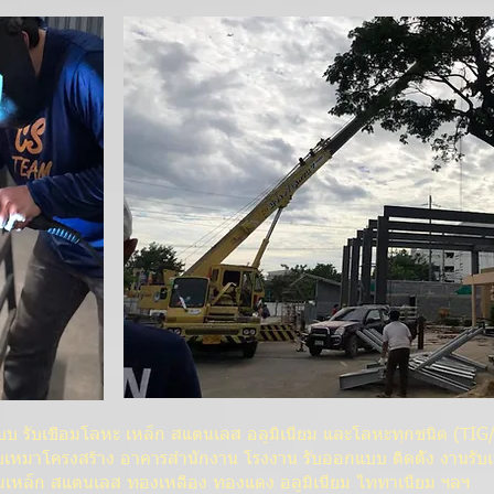
แบบ รับเชื่อมโลหะ เหล็ก สแตนเลส อลูมิเนียม และโลหะทุกชนิด (TI
ับเหมาโครงสร้าง อาคารสำนักงาน โรงงาน รับออกแบบ ติดตั้ง งานรับ
อมเหล็ก สแตนเลส ทองเหลือง ทองแดง อลูมิเนียม ไททาเนียม ฯลฯ