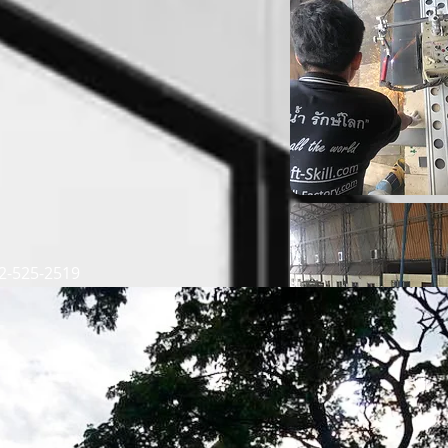
62-525-2519
 1 ล้านบาทขึ้นไป ถึง 200 ล้านบาท