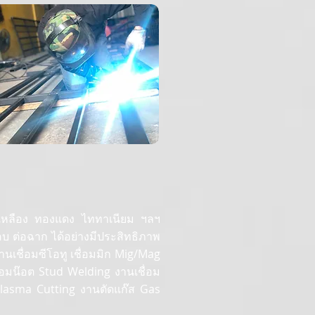
งานตัดพลาสม่า งานตัดซีเอ็นซี
งเหลือง ทองแดง ไททาเนียม ฯลฯ
บ ต่อฉาก ได้อย่างมีประสิทธิภาพ
นเชื่อมซีโอทู เชื่อมมิก Mig/Mag
ื่อมน๊อต Stud Welding งานเชื่อม
Plasma Cutting งานตัดแก๊ส Gas