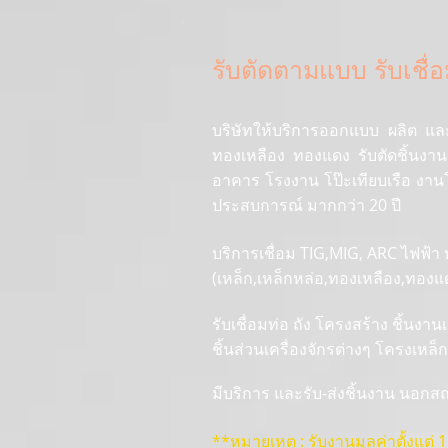
รับตัดตามแบบ รับเชื่
บริษัทให้บริการออกแบบ ผลิต และ
ทองเหลือง ทองแดง รับตัดชิ้นง
อาคาร โรงงาน โป๊ะเทียบเรือ งานโ
ประสบการณ์ มากกว่า 20 ปี
บริการเชื่อม TIG,MIG, ARC ไฟฟ้า
(เหล็ก,เหล็กหล่อ,ทองเหลือง,ทองแ
รับเชื่อมท่อ ถัง โครงสร้าง ชิ้นงา
ชิ้นส่วนเครื่องจักรต่างๆ โครงเหล็
มีบริการ และรับ-ส่งชิ้นงาน นอกสถ
**หมายเหตุ
: รับงานมูลค่าตั้งแต่ 