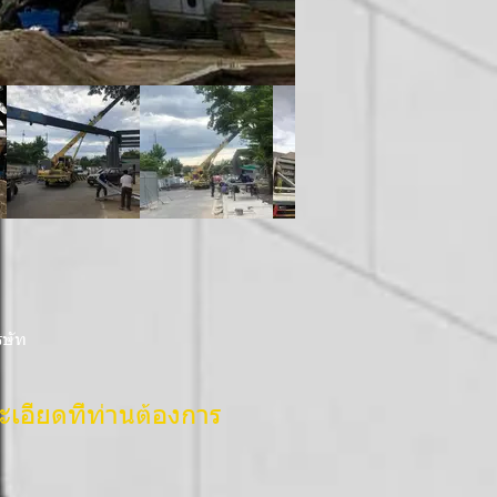
ิษัท
เอียดที่ท่านต้องการ