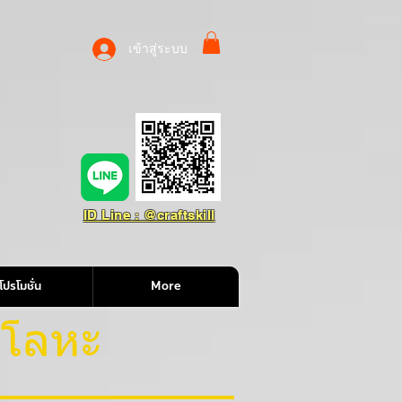
เข้าสู่ระบบ
ID Line : @craftskill
โปรโมชั่น
More
มโลหะ