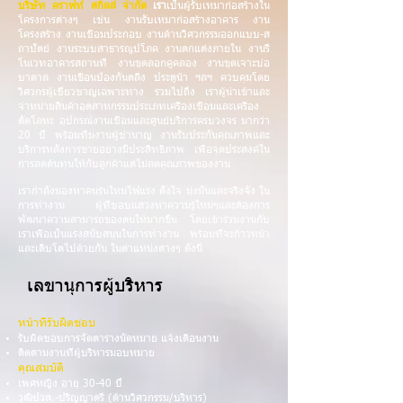
บริษัท คราฟท์ สกิลล์ จำกัด
เรา
เป็นผู้รับเหมาก่อสร้างใน
โครงการต่างๆ เช่น งานรับเหมาก่อสร้างอาคาร งาน
โครงสร้าง งานเชื่อมประกอบ งานด้านวิศวกรรมออกแบบ-ส
ถาปัตย์ งานระบบสาธารณูปโภค งานตกแต่งภายใน งานรี
โนเวทอาคารสถานที่ งานขุดลอกคูคลอง งานขุดเจาะบ่อ
บาดาล งานเขื่อนป้องกันตลิ่ง ประตูน้ำ ฯลฯ ควบคุมโดย
วิศวกรผู้เชี่ยวชาญเฉพาะทาง รวมไปถึง เราผู้นำเข้าและ
จำหน่ายสินค้าอุตสาหกรรมประเภทเครื่องเชื่อมและเครื่อง
ตัดโลหะ อุปกรณ์งานเชื่อมและศูนย์บริการครบวงจร มากว่า
20 ปี พร้อมทีมงานผู้ชำนาญ งานรับประกันคุณภาพและ
บริการหลังการขายอย่างมีประสิทธิภาพ เพื่อจุดประสงค์ใน
การลดต้นทุนให้กับลูกค้าแต่ไม่ลดคุณภาพของงาน
เรากำลังมองหาคนรุ่นใหม่ไฟแรง ตั้งใจ มุ่งมั่นและจริงจัง ใน
การทำงาน ผู้ที่ชอบแสวงหาความรู้ใหม่ๆและต้องการ
พัฒนาความสามารถของตนให้มากขึ้น โดยเข้าร่วมงานกับ
เราเพื่อเป็นแรงสนับสนุนในการทำงาน พร้อมที่จะก้าวหน้า
และเติบโตไปด้วยกัน ในตำแหน่งต่างๆ ดังนี้
เลขานุการผู้บริหาร
หน้าที่รับผิดชอบ
รับผิดชอบการจัดตารางนัดหมาย แจ้งเตือนงาน
ติดตามงานที่ผู้บริหารมอบหมาย
คุณสมบัติ
เพศหญิง อายุ 30-40 ปี
วุฒิปวส.-ปริญญาตรี (ด้านวิศวกรรม/บริหาร)