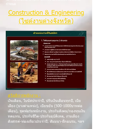
กำหนด
Construction & Engineering
(ไซต์งานต่างจังหวัด)
สวัสดิการพนักงาน :
เงินเดือน, โบนัสประจำปี, ปรับเงินเดือนทุกปี, เบี้ย
เลี้ยง (บางตำแหน่ง), เบี้ยขยัน
(500-1000
บาทต่อ
เดือน), ชุดฟอร์มพนักงาน, ประกันสังคม/กองทุนเงิน
ทดแทน, ประกันชีวิต-ประกันอุบัติเหตุ, งานเลี้ยง
สังสรรค์-ท่องเที่ยวประจำปี, สัมมนา-ฝึกอบรม, ฯลฯ