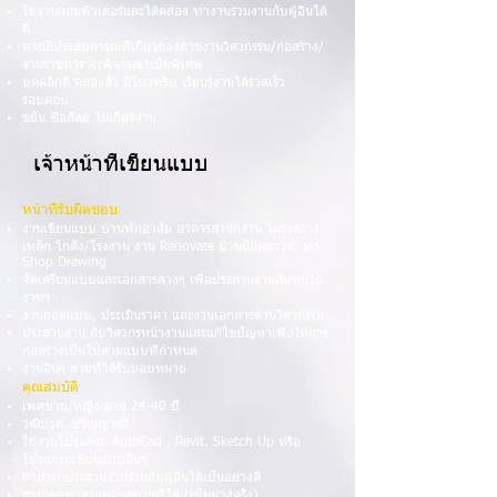
ใช้งานคอมพิวเตอร์และได้คล่อง ทำงานร่วมงานกับผู้อื่นได้
ดี
หากมีประสบการณ์ที่เกี่ยวข้องด้านงานวิศวกรรม/ก่อสร้าง/
งานราชการ จะพิจารณาเป็นพิเศษ
บุคคลิกดี คล่องตัว มีไหวพริบ เรียนรู้งานได้รวดเร็ว
รอบคอบ
ขยัน ซื่อสัตย์ ไม่เกี่ยงงาน
เจ้าหน้าที่เขียนแบบ
หน้าที่รับผิดชอบ
งานเขียนแบบ บ้านพักอาศัย อาคารสำนักงาน โครงสร้าง
เหล็ก โกดัง/โรงงาน งาน Renovate บ้านน็อคดาวน์, ทำ
Shop Drawing
จัดเตรียมแบบและเอกสารต่างๆ เพื่อประสานงานกับหน่วย
งานฯ
งานถอดแบบ, ประเมินราคา และงานเอกสารด้านวิศวกรรม
ประสานงาน กับวิศวกรหน้างานและแก้ไขปัญหาเพื่อให้การ
ก่อสร้างเป็นไปตามแบบที่กำหนด
งานอื่นๆ ตามที่ได้รับมอบหมาย
คุณสมบัติ
เพศชาย/หญิง อายุ 24-40 ปี
วุฒิปวส.-ปริญญาตรี
ใช้งานโปรแกรม AutoCad , Revit, Sketch Up หรือ
โปรแกรมเขียนแบบอื่นๆ
สามารถประสานงานร่วมกับผู้อื่นได้เป็นอย่างดี
สามารถทำงานนอกสถานที่ได้ (เป็นบางครั้ง)