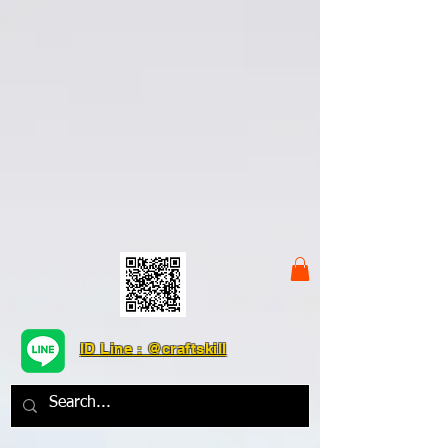
ID Line : @craftskill