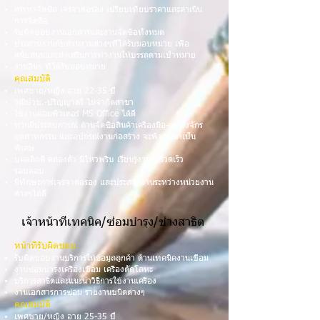
สรรหาจัดซื้อ เจรจาต่อรอง เปรียบเทียบราคาและดำเนิน
การจัดซืือ
รับผิดชอบงานเอกสารและงานจัดซื้อทั้งหมด
ประสานงานกับส่วนงานต่างๆที่ได้รับมอบหมาย เพื่อ
สนับสนุนและส่งเสริมการทำงานให้บรรลุตามเป้าหมาย
งานอื่นๆ ที่ได้รับมอบหมาย
คุณสมบัติ
เพศชาย/หญิง อายุ 22-35 ปี
วุฒิปวช.-ปริญญาตรี ไม่จำกัดสาขา
ใช้งานคอมพิวเตอร์ MS Office ได้ดี
หากมีประสบการณ์ ด้านจัดซื้อสินค้าเครื่องมือ-เครื่องจักร
อุตสาหกรรม และอุปกรณ์งานก่อสร้าง จะพิจารณาเป็น
พิเศษ
บุคคลิกดี คล่องตัว มีไหวพริบ เรียนรู้งานได้รวดเร็ว
รอบคอบ
มีทักษะการเจรจาต่อรอง และประสานงานระหว่างหน่วยงาน
ต่างๆได้ดี
เจ้าหน้าที่เทคนิค/ซ่อมบำรุง/ช่างสาธิต
หน้าที่รับผิดชอบ
รับผิดชอบงานบริการให้ข้อมูลลูกค้า ด้านเทคนิคงานเชื่อม
งานซ่อมบำรุงเครื่องเชื่อม เครื่องตัดโลหะ
บริการสาธิตและแนะนำวิธีการใช้งานเครื่อง
งานเอกสารการซ่อม รายงานชนิดต่างๆ
คุณสมบัติ
เพศชาย/หญิง อายุ 25-35 ปี