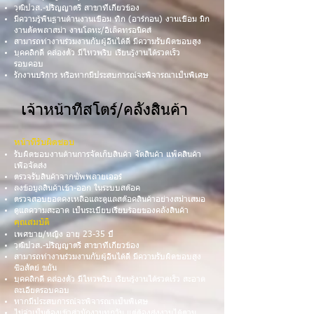
วุฒิปวส.-ปริญญาตรี สาขาที่เกี่ยวข้อง
มีความรู้พื้นฐานด้านงานเชื่อม ทิก (อาร์กอน) งานเชื่อม มิก
งานตัดพลาสม่า งานโลหะ/อิเล็คทรอนิคส์
สามารถทำงานร่วมงานกับผู้อื่นได้ดี มีความรับผิดชอบสูง
บุคคลิกดี คล่องตัว มีไหวพริบ เรียนรู้งานได้รวดเร็ว
รอบคอบ
รักงานบริการ หรือหากมีประสบการณ์จะพิจารณาเป็นพิเศษ
เจ้าหน้าที่สโตร์/คลังสินค้า
หน้าที่รับผิดชอบ
รับผิดชอบงานด้านการจัดเก็บสินค้า จัดสินค้า แพ็คสินค้า
เพื่อจัดส่ง
ตรวจรับสินค้าจากซัพพลายเออร์
ลงข้อมูลสินค้าเข้า-ออก ในระบบสต๊อค
ตรวจสอบยอดคงเหลือและดูแลสต๊อคสินค้าอย่างสม่ำเสมอ
ดูแลความสะอาด เป็นระเบียบเรียบร้อยของคลังสินค้า
คุณสมบัติ
เพศชาย/หญิง อายุ 23-35 ปี
วุฒิปวส.-ปริญญาตรี สาขาที่เกี่ยวข้อง
สามารถทำงานร่วมงานกับผู้อื่นได้ดี มีความรับผิดชอบสูง
ซื่อสัตย์ ขยัน
บุคคลิกดี คล่องตัว มีไหวพริบ เรียนรู้งานได้รวดเร็ว สะอาด
ละเอียดรอบคอบ
หากมีประสบการณ์จะพิจารณาเป็นพิเศษ
ไม่จำเป็นต้องเข้าสำนักงานทุกวัน แต่ต้องส่งงานได้ตาม