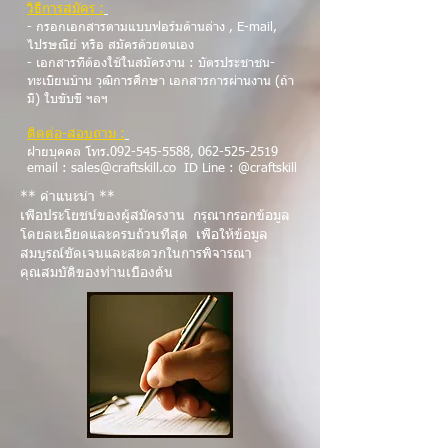
วิธีการสมัคร :
- กรอกเอกสารตามแบบฟอร์มด้านล่าง , E-mail,
ไปรษณีย์ หรือ สมัครด้วยตนเอง
- เอกสารที่ต้องใช้ในสมัครงาน : บัตรประชาชน-
ทะเบียนบ้าน วุฒิการศึกษา เอกสารการผ่านงาน (ถ้า
มี) ใบขับขี่ ฯลฯ
ติดต่อ-สอบถาม :
ฝ่ายบุคคล โทร.092-545-5588,
062-525-2519
email :
sales@craftskill.co
ID Line : @craftskill
** คำแนะนำ **
เพื่อประโยชน์ของผู้สมัครงาน กรุณากรอกข้อมูล
โดยละเอียดและครบถ้วนที่สุด เพื่อให้ข้อมูล
สมบูรณ์ชัดเจนและสะดวกในการพิจารณา
คุณสมบัติของท่านเบื้องต้น