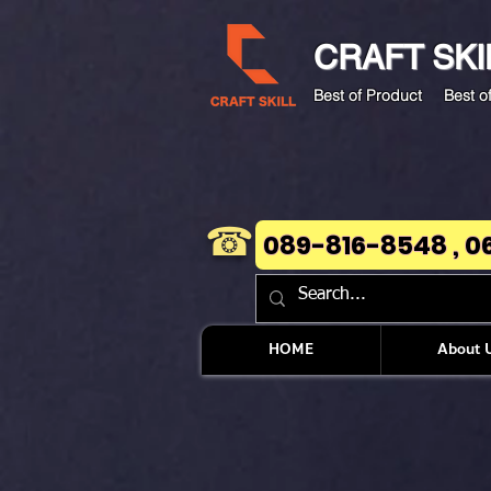
CRAFT
SKI
Best of Product Best of
☎
089-816-8548 , 0
HOME
About 