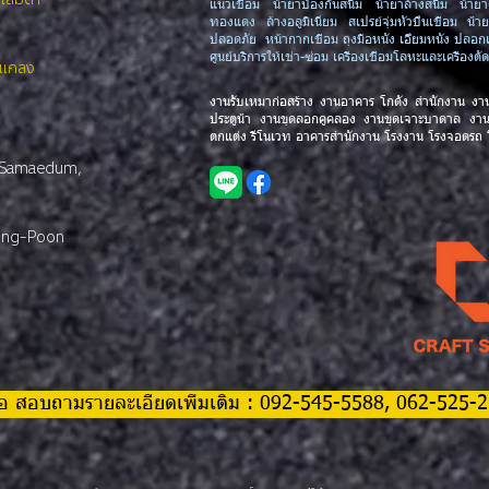
แนวเชื่อม น้ำยาป้องกันสนิม น้ำยาล้างสนิม น้ำ
ทองแดง ล้างอลูมิเนียม สเปรย์จุ่มหัวปืนเชื่อม น้ำ
ปลอดภัย หน้ากากเชื่อม ถุงมือหนัง เอี๊ยมหนัง ปลอ
ศูนย์บริการให้เช่า-ซ่อม เครื่องเชื่อมโลหะและเครื่อ
.แกลง
งานรับเหมาก่อสร้าง งานอาคาร โกดัง สำนักงาน งา
ประตูน้ำ งานขุดลอกคูคลอง งานขุดเจาะบาดาล งา
ตกแต่ง รีโนเวท อาคารสำนักงาน โรงงาน โรงจอดรถ
 Samaedum,
ong-Poon
 หรือ สอบถามรายละเอียดเพิ่มเติม : 092-545-5588, 062-525