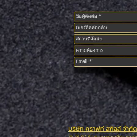
บริษัท คราฟท์ สกิลล์ จำกัด
76,78,80,82 ถนนบางขุนเทียน แขว