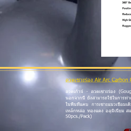
ลวดเซาะร่อง Air Arc Carbon 
ลวดเก้าจ์ - ลวดเซาะร่อง (Gougin
นอกจากนี้ ยังสามารถใช้ในการทำค
ในพื้นที่แคบ การเซาะแนวเชื่อมเด
เหล็กหล่อ ทองแดง อลูมิเนียม 
50pcs./Pack)