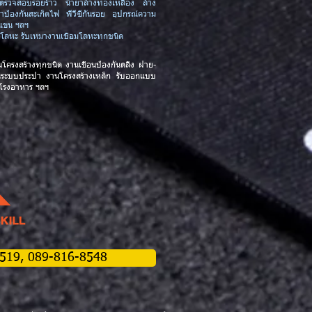
ยาตรวจสอบรอยร้าว น้ำยาล้างทองเหลือง ล้าง
ยาป้องกันสะเก็ดไฟ พีวีซีกันรอย อุปกรณ์ความ
กแขน ฯลฯ
งตัดโลหะ รับเหมางานเชื่อมโลหะทุกชนิด
นโครงสร้างทุกชนิด
งานเขื่อนป้องกันตลิ่ง ฝาย-
นระบบประปา งานโครงสร้างเหล็ก รับออกแบบ
 โรงอาหาร
ฯลฯ
-2519, 089-816-8548