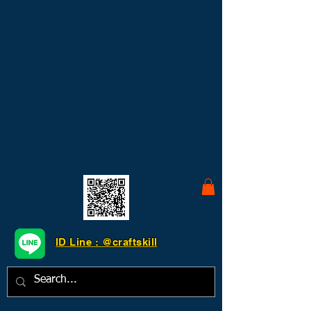
ID Line : @craftskill