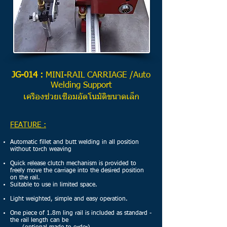
JG-014 :
MINI-RAIL CARRIAGE /Auto
Welding Support
เครื่องช่วยเชื่อมอัตโนมัติขนาดเล็ก
FEATURE :
Automatic fillet and butt welding in all position
without torch weaving
Quick release clutch mechanism is provided to
freely move the carriage
into the desired position
on the rail.
Suitable to use in limited space.
Light weighted, simple and easy operation.
One piece of 1.8m ling rail is included as standard -
the rail length can be