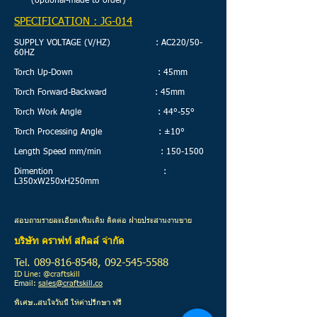
(optional-made to order)
SPECIFICATION : JG-014
SUPPLY VOLTAGE (V/HZ) : AC220/50-
60HZ
Torch Up-Down : 45mm
Torch Forward-Backward : 45mm
Torch Work Angle : 44°-55°
Torch Processing Angle : ±10°
Length Speed mm/min :
150-1500
Dimention :
L350xW250xH250mm
สอบถามรายละเอียดเพิ่มเติม ติดต่อ ฝ่ายประสานงานขาย
บริษัท คราฟท์ สกิลล์ จำกัด
Tel.
089-816-8548
,
092-545-5588
ID Line: @craftskill
Email:
sales@craftskill.co
พิเศษ..สนใจวันนี้ ให้คำปรึกษา ฟรี