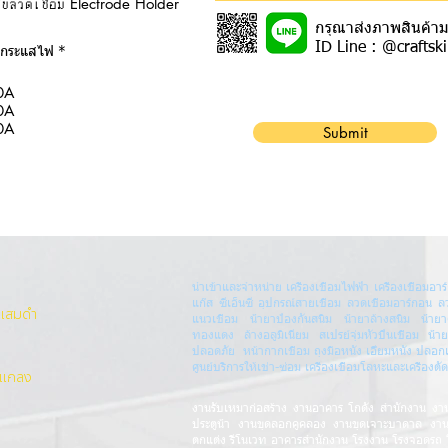
จับลวดเชื่อม Electrode Holder
กรุณาส่งภาพสินค้ามา
ID Line : @craftski
R
กระแสไฟ
*
e
q
0A
u
i
0A
r
0A
Submit
e
d
นำเข้าและจำหน่าย เครื่องเชื่อมไฟฟ้า เครื่องเชื่อมอาร์
แก๊ส ซีเอ็นซี อุปกรณ์สายเชื่อม ลวดเชื่อมอาร์กอน ล
งแสมดำ
แนวเชื่อม น้ำยาป้องกันสนิม น้ำยาล้างสนิม น้ำ
ทองแดง ล้างอลูมิเนียม สเปรย์จุ่มหัวปืนเชื่อม น้ำ
ปลอดภัย หน้ากากเชื่อม ถุงมือหนัง เอี๊ยมหนัง ปลอ
ศูนย์บริการให้เช่า-ซ่อม เครื่องเชื่อมโลหะและเครื่อ
.แกลง
งานรับเหมาก่อสร้าง งานอาคาร โกดัง สำนักงาน งา
ประตูน้ำ งานขุดลอกคูคลอง งานขุดเจาะบาดาล งา
ตกแต่ง รีโนเวท อาคารสำนักงาน โรงงาน โรงจอดรถ