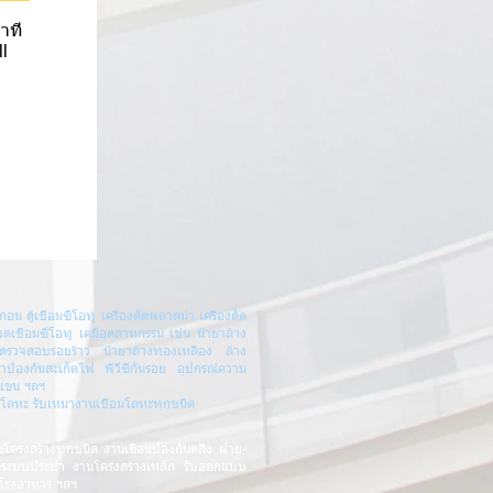
ที่
ll
กอน ตู้เชื่อมซีโอทู เครื่องตัดพลาสม่า เครื่องตัด
วดเชื่อมซีโอทู เคมีอุตสาหกรรม เช่น น้ำยาล้าง
ยาตรวจสอบรอยร้าว น้ำยาล้างทองเหลือง ล้าง
ยาป้องกันสะเก็ดไฟ พีวีซีกันรอย อุปกรณ์ความ
กแขน ฯลฯ
งตัดโลหะ รับเหมางานเชื่อมโลหะทุกชนิด
นโครงสร้างทุกชนิด
งานเขื่อนป้องกันตลิ่ง ฝาย-
นระบบประปา งานโครงสร้างเหล็ก รับออกแบบ
 โรงอาหาร
ฯลฯ