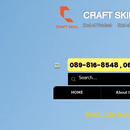
CRAFT
SKI
Best of Product Best of
☎
089-816-8548 , 0
HOME
About 
Electrode Hol