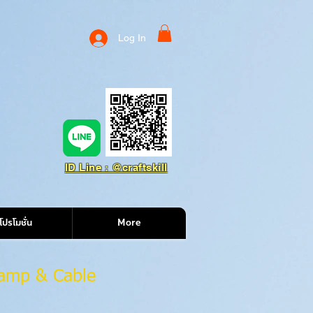
Log In
ID Line : @craftskill
โปรโมชั่น
More
lamp & Cable