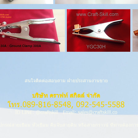
สนใจติดต่อสอบถาม ฝ่ายประสานงานขาย
บริษัท คราฟท์ สกิลล์ จำกัด
โทร.089-816-8548, 092-545-5588
ID LINE: @craftskill Email:
sales@craftskill.co
กรณ์สายเชื่อม หัวเชื่อม คีมจับสายดิน หรือสายกราวน์ ที่ท่านต้องก