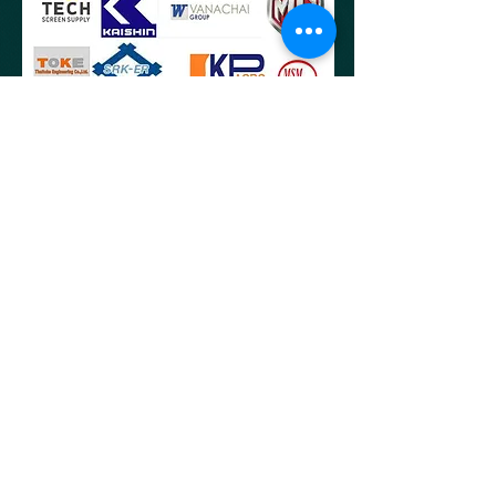
บริษัทฯ เปิดทำการปกติ
8.30-17.30
น.หยุดวันเสาร์-
อาทิตย์และวันนักขัตฤกษ์ตามประกาศของบริษัท
** Hot Line สายด่วน **
092-545-5588
,
062-525-2519
,
089-
816-8548
บริษัท คราฟท์ สกิลล์ จำกัด
76,78,80,82 ถนนบางขุนเทียน แขวงแสมดำ
เขตบางขุนเทียน กรุง
เทพฯ 10150
สำนักงาน จ.ระยอง
54/4 หมู่ 1 ถนนสุขุมวิท ต.คลองปูน อ.แกลง จ.ระยอง 21170
CRAFT SKILL CO.,LTD.
76,78,80,82 Bangkhuntien Road, Samaedum,
Bangkhuntien, Ba
ngkok 10150
Office Rayong