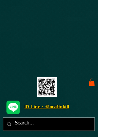
ID Line : @craftskill