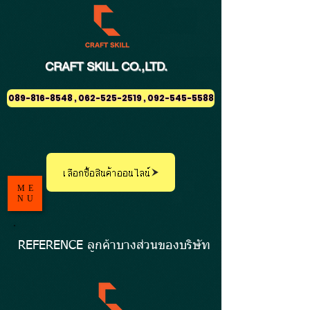
CRAFT
SKILL
CO.,LTD.
089-816-8548 , 062-525-2519 , 092-545-5588
เลือกซื้อสินค้าออนไลน์
ME
NU
REFERENCE ลูกค้าบางส่วนของบริษัท