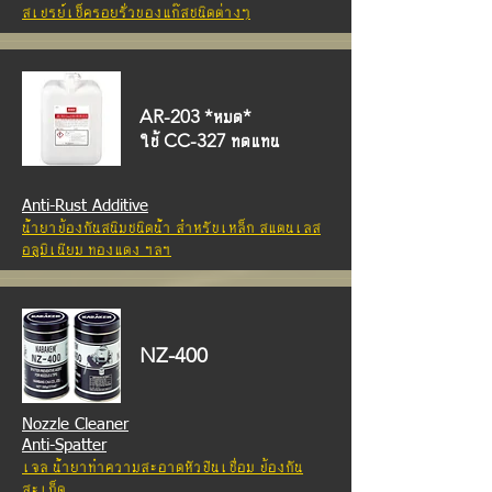
สเปรย์เช็ครอยรั่วของแก๊สชนิดต่างๆ
AR-203 *หมด*
ใช้ CC-327 ทดแทน
Anti-Rust Additive
น้ำยาป้องกันสนิมชนิดน้ำ
สำหรับเหล็ก สแตนเลส
อลูมิเนียม ทองแดง ฯลฯ
NZ-400
Nozzle Cleaner
Anti-Spatter
เจล น้ำยาทำความสะอาดหัวปืนเชื่อม ป้องกัน
สะเก็ด