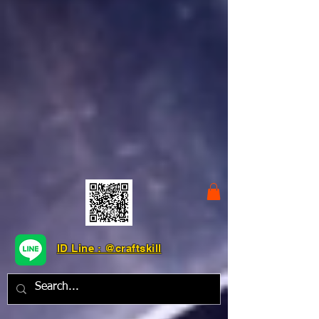
ID Line : @craftskill