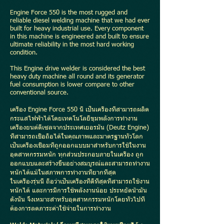
ngine Force 550 is the most rugged and
E
reliable diesel welding machine that we had ever
built for heavy industrial use. Every component
in this machine is engineered and built to ensure
ultimate reliability in the most hard working
condition.
This Engine drive welder is considered the best
heavy duty machine all round and its generator
fuel consumption is lower compare to other
conventional source.
เครื่อง Engine Force 550 นี้ เป็นเครื่องที่สามารถผลิต
กระแสไฟฟ้าได้โดยเทคโนโลยีขุมพลังการทำงาน
เครื่องยนต์ดีเซลจากประเทศเยอรมัน (Deutz Engine)
ที่สามารถเชื่อถือได้ในคุณภาพและมาตรฐานทั่วโลก
เป็นเครื่องเชื่อมที่ถูกออกแบบมาสำหรับการใช้ในงาน
อุตสาหกรรมหนัก ทุกส่วนประกอบภายในเครื่อง ถูก
ออกแบบและสร้างขึ้นอย่างสมบูรณ์และสามารถทำงาน
หนักได้แม้ในสภาพการทำงานที่ยากที่สุด
ในเครื่องรุ่นนี้ ถือว่าเป็นเครื่องที่ดีที่สุดที่สามารถใช้งาน
หนักได้ และการมีการใช้พลังงานน้อย ประหยัดน้ำมัน
ดังนั้น จึงเหมาะสำหรับอุตสาหกรรมหนักโดยทั่วไปที่
ต้องการลดภาระค่าใช้จ่ายในการทำงาน