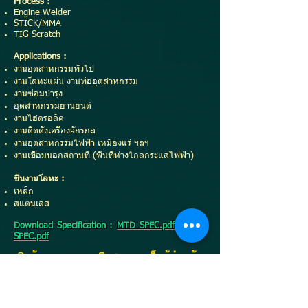
Process :
Engine Welder
STICK/MMA
TIG Scratch
Applications :
งานอุตสาหกรรมทั่วไป
งานโลหะแผ่น งานท่ออุตสาหกรรม
งานซ่อมบำรุง
อุตสาหกรรมยานยนต์
งานไฮดรอลิค
งานติดตั้งเครื่องจักรกล
งานอุตสาหกรรมไฟฟ้า เหมืองแร่ ฯลฯ
งานเชื่อมนอกสถานที่ (พื้นที่ห่างไกลกระแสไฟฟ้า)
ชิ้นงานโลหะ :
เหล็ก
สแตนเลส
Download Specification :
MTD SPEC.pdf
,
GSD
SPEC.pdf
สินค้ามาตรฐานยุโรป เราเป็นผู้นำเข้า
อย่างเป็นทางการจากประเทศอิตาลีแต่
เพียงผู้เดียวในประเทศไทย