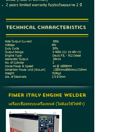
2 years limited warranty รับประกันคุณภาพ 2 ปี
Technical Characteristics
Rate Output Current 500A
Voltage 40V
Duty Cycle 50%
Output Range 5-500A CC/ 15-48V CV
Engine Type Deutz F3L - 912 Diesel
Generator Output 30KVA
No. of Cylinder 3
Horse Power & Speed 44 @ 1800RPM
Dimention Power Unit (WxLxH) 1380mmx860mmx1710mm
Weight 910kgs
Dia. of Electrode 2.0-8.0mm
FIMER Italy Engine Welder
เครื่องเชื่อมระบบเครื่องยนต์ (ไม่ต้องใช้ไฟฟ้า)