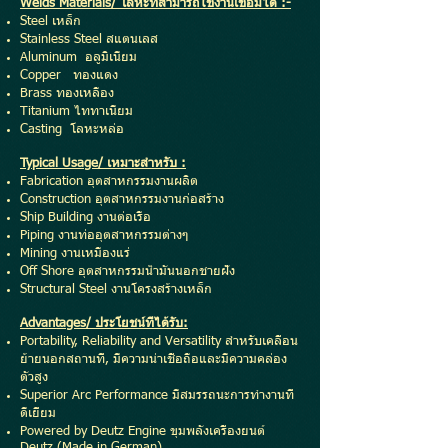
Welds Materials/ โลหะที่สามารถใช้งานเชื่อมได้ :-
Steel เหล็ก
Stainless Steel สแตนเลส
Aluminum อลูมิเนียม
Copper ทองแดง
Brass ทองเหลือง
Titanium ไททาเนียม
Casting โลหะหล่อ
Typical Usage/ เหมาะสำหรับ :
Fabrication อุตสาหกรรมงานผลิต
Construction อุตสาหกรรมงานก่อสร้าง
Ship Building งานต่อเรือ
Piping งานท่ออุตสาหกรรมต่างๆ
Mining งานเหมืองแร่
Off Shore อุตสาหกรรมน้ำมันนอกชายฝั่ง
Structural Steel งานโครงสร้างเหล็ก
Advantages/ ประโยชน์ที่ได้รับ:
Portability, Reliability and Versatility สำหรับเคลื่อน
ย้ายนอกสถานที่, มีความน่าเชื่อถือและมีความคล่อง
ตัวสูง
Superior Arc Performance มีสมรรถนะการทำงานที่
ดีเยี่ยม
Powered by Deutz Engine ขุมพลังเครื่องยนต์
Deutz (Made in German)