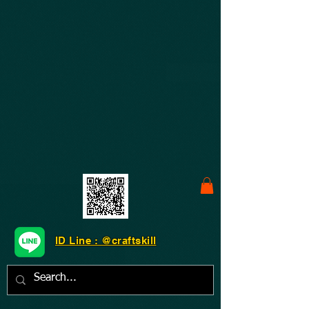
ID Line : @craftskill