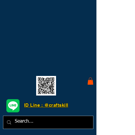
ID Line : @craftskill