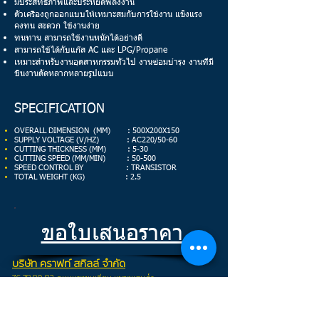
มีประสิทธิภาพและประหยัดพลังงาน
ตัวเครื่องถูกออกแบบให้เหมาะสมกับการใช้งาน แข็งแรง
คงทน สะดวก ใช้งานง่าย
ทนทาน สามารถใช้งานหนักได้อย่างดี
สามารถใช้ได้กับแก๊ส AC และ LPG/Propane
เหมาะสำหรับงานอุตสาหกรรมทั่วไป งานซ่อมบำรุง งานที่มี
ชิ้นงานตัดหลากหลายรูปแบบ
SPECIFICATION
OVERALL DIMENSION (MM) : 500X200X150
SUPPLY VOLTAGE (V/HZ) : AC220/50-60
CUTTING THICKNESS (MM) : 5-30
CUTTING SPEED (MM/MIN) : 50-500
SPEED CONTROL BY : TRANSISTOR
TOTAL WEIGHT (KG) : 2.5
ขอใบเสนอราคา
บริษัท คราฟท์ สกิลล์ จำกัด
76,78,80,82 ถนนบางขุนเทียน แขวงแสมดำ
เขตบางขุนเทียน กรุง
เทพฯ 10150
สำนักงาน จ.ระยอง
54/4 หมู่ 1 ถนนสุขุมวิท ต.คลองปูน อ.แกลง จ.ระยอง 21170