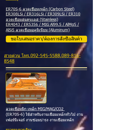
ER70S-6 ลวดเชื่อมเหล็ก (Carbon Steel)
ER308LSi / ER316LSi / ER309LSi / ER310
ลวดเชื่อมสแตนเลส (Stainless)
ER4043 / ER5356 / MIG Al99.5 / AlMg5 /
AlSi5 ลวดเชื่อมอลูมิเนียม (Aluminum)
ขอใบเสนอราคา/ต้องการสั่งซื้อสินค้า
สายด่วน โทร.092-545-5588,089-816-
8548
ลวดเชื่อมมิก เหล็ก MIG/MAG/C
O2
(
ER70S-6) ใช้สำหรับงานเชื่อมเหล็กทั่วไป งาน
เฟอร์นิเจอร์ งานซ่อมบำรุง งานเชื่อมเหล็ก
ขนาดของลวดเชื่อม