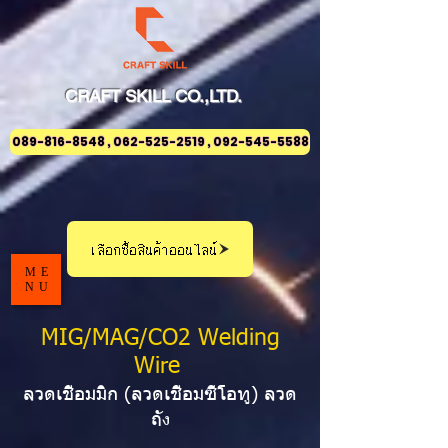
CRAFT
SKILL
CO.,LTD.
089-816-8548 , 062-525-2519 , 092-545-5588
เลือกซื้อสินค้าออนไลน์
ME
NU
MIG/MAG/CO2 Welding
Wire
ลวดเชื่อมมิก (ลวดเชื่อมซีโอทู) ลวด
ถั
ง