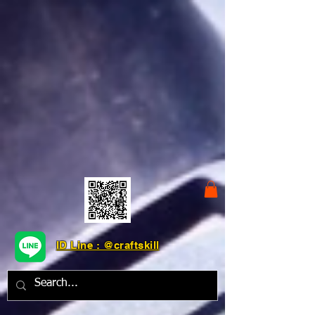
ID Line : @craftskill