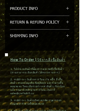
PRODUCT INFO
STI004 SLEEVE,LEATHER /
RETURN & REFUND POLICY
ปลอกแขนเชื่อม
รับเปลี่ยนหรือคืนภายใน 7 วัน/ขอสงวน
SHIPPING INFO
สิทธิ์ในการคืนหรือเปลี่ยนสินค้าที่ถูกแกะ
ออกจาก packgage แล้ว
สินค้ามีในสต๊อค สามารถจัดส่งสินค้าได้
ภายใน 1-2 วัน (กรุงเทพฯและปริมณฑล)
ต่างจังหวัดใช้เวลา 3-5 วัน / จัดส่งได้ทาง
How To Order | วิธีการสั่งซื้อสินค้า
ไปรษณีย์
1. ใส่จำนวนสินค้าที่ต้องการและกดสั่งซื้อสินค้า
(ท่านสามารถเลือกสินค้าได้หลายรายการ)
2. กรณีชำระเงินด้วยการโอนเงิน คลิ๊ก สั่งซื้อ
สินค้า กรอกข้อมูลชื่อ-ที่อยู่จัดส่ง และทำตามขั้น
ตอนจนจบ โดยเมื่อท่านชำระค่าสินค้าเรียบร้อย
แล้ว กรุณาส่งหลักฐานการโอนเงินมาที่
sales@craftskill.co
3. กรณีชำระเงินด้วยบัตรเครดิต กรุณากรอก
ข้อมูลและทำตามขั้นตอนจนจบ
4. หลังจากได้รับข้อมูลจากท่าน บริษัทฯจะทำการ