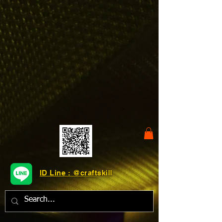
ID Line : @craftskill