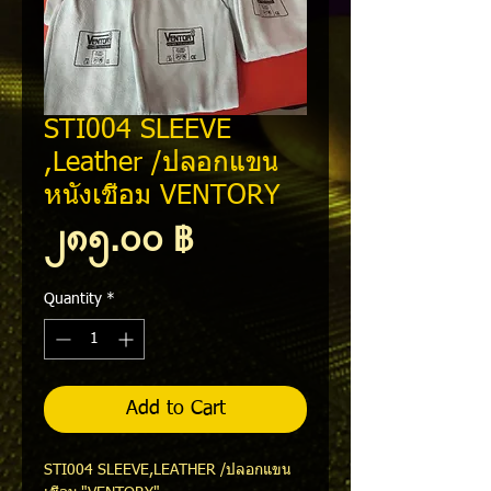
STI004 SLEEVE
,Leather /ปลอกแขน
หนังเชื่อม VENTORY
Price
၂၈၅.၀၀ ฿
Quantity
*
Add to Cart
STI004 SLEEVE,LEATHER /ปลอกแขน