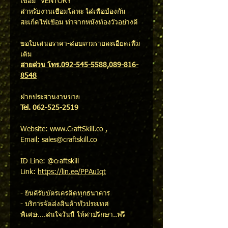
เชื่อม "VENTORY"
สำหรับงานเชื่อมโลหะ ใส่เพื่อป้องกัน
สะเก็ดไฟเชื่อม ทำจากหนังท้องวัวอย่างดี
ขอใบเสนอราคา-สอบถามรายละเอียดเพิ่ม
เติม
สายด่วน โทร.092-545-5588,089-816-
8548
ฝ่ายประสานงานขาย
Tel. 062-525-2519
Website: www.CraftSkill.co ,
Email: sales@craftskill.co
ID Line: @craftskill
Link:
https://lin.ee/PPAuIqt
- ยินดีรับบัตรเครดิตทุกธนาคาร
- บริการจัดส่งสินค้าทั่วประเทศ
พิเศษ....สนใจวันนี้ ให้คำปรึกษา..ฟรี