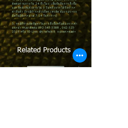
ติดต่อท่านภายใน 24 ชั่วโมง เพื่อยืนยันการสั่งซื้อ
และจัดส่งสินค้าภายใน 3 วันหลังจากได้รับชำระ
ค่าสินค้า (กรณีชำระด้วยบัตรเครดิต ต้องรอระบบ
อัตโนมัติประมาณ 7-14 วันทำการ)
5. กรณีที่ท่านติดปัญหาในการสั่งซื้อหรือต้องการคำ
แนะนำ กรุณาติดต่อ
092-545-5588
,
062-525-
2519
หรือ ID Line: @craftskill ขอบพระคุณค่ะ
Related Products
STPT01 | Protection Tape ฟิล์มกันรอย
MPCTxx : Contact Tip 0.6-0.