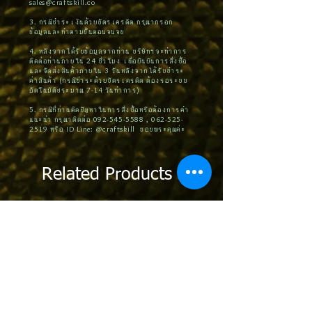
sales@craftskill.co
3. กรณีชำระเงินด้วยบัตรเครดิต กรุณากรอก
ข้อมูลและทำตามขั้นตอนจนจบ
4. หลังจากได้รับข้อมูลจากท่าน บริษัทฯจะทำการ
ติดต่อท่านภายใน 24 ชั่วโมง เพื่อยืนยันการสั่งซื้อ
และจัดส่งสินค้าภายใน 3 วันหลังจากได้รับชำระ
ค่าสินค้า (กรณีชำระด้วยบัตรเครดิต ต้องรอระบบ
อัตโนมัติประมาณ 7-14 วันทำการ)
5. กรณีที่ท่านติดปัญหาในการสั่งซื้อหรือต้องการคำ
แนะนำ กรุณาติดต่อ
092-545-5588
,
062-525-
2519
หรือ ID Line: @craftskill ขอบพระคุณค่ะ
Related Products