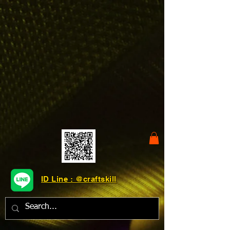
ID Line : @craftskill