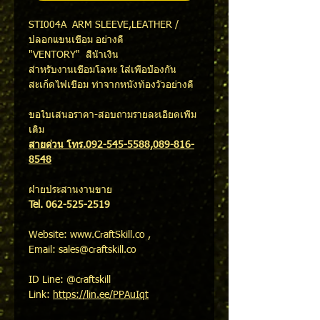
STI004A ARM SLEEVE,LEATHER /
ปลอกแขนเชื่อม อย่างดี
"VENTORY" สีน้ำเงิน
สำหรับงานเชื่อมโลหะ ใส่เพื่อป้องกัน
สะเก็ดไฟเชื่อม ทำจากหนังท้องวัวอย่างดี
ขอใบเสนอราคา-สอบถามรายละเอียดเพิ่ม
เติม
สายด่วน โทร.092-545-5588,089-816-
8548
ฝ่ายประสานงานขาย
Tel. 062-525-2519
Website: www.CraftSkill.co ,
Email: sales@craftskill.co
ID Line: @craftskill
Link:
https://lin.ee/PPAuIqt