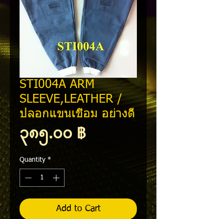
STI004A ARM
SLEEVE,LEATHER /
ปลอกแขนเชื่อม อย่างดี
Price
၃၈၅.၀၀ ฿
Quantity
*
Add to Cart