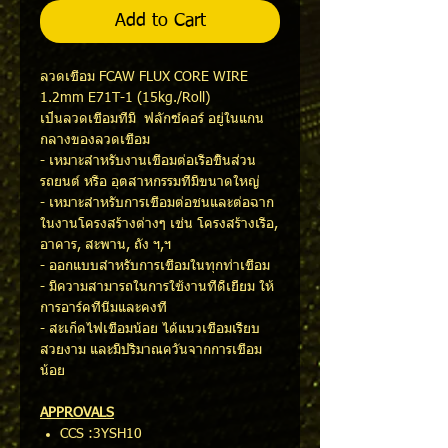
Add to Cart
ลวดเชื่อม FCAW FLUX CORE WIRE
1.2mm E71T-1 (15kg./Roll)
เป็นลวดเชื่อมที่มี ฟลักซ์คอร์ อยู่ในแกน
กลางของลวดเชื่อม
- เหมาะสำหรับงานเชื่อมต่อเรือชิ้นส่วน
รถยนต์ หรือ อุตสาหกรรมที่มีขนาดใหญ่
- เหมาะสำหรับการเชื่อมต่อชนและต่อฉาก
ในงานโครงสร้างต่างๆ เช่น โครงสร้างเรือ,
อาคาร, สะพาน, ถัง ฯ,ฯ
- ออกแบบสำหรับการเชื่อมในทุกท่าเชื่อม
- มีความสามารถในการใช้งานที่ดีเยี่ยม ให้
การอาร์คที่นิ่มและคงที่
- สะเก็ดไฟเชื่อมน้อย ได้แนวเชื่อมเรียบ
สวยงาม และมีปริมาณควันจากการเชื่อม
น้อย
APPROVALS
CCS :3YSH10