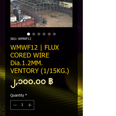
SKU: WMWF12
WMWF12 | FLUX
CORED WIRE
Dia.1.2MM.
VENTORY (1/15KG.)
Price
၂,၁၀၀.၀၀ ฿
Quantity
*