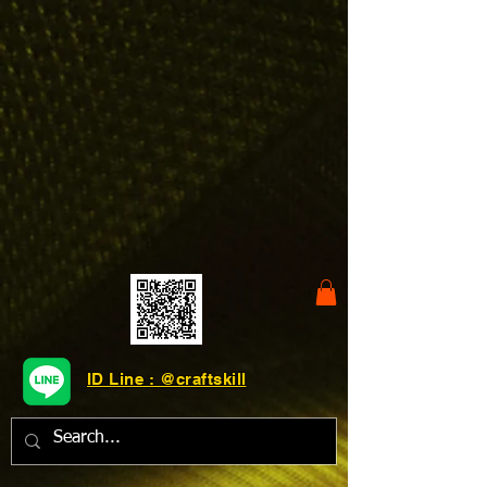
ID Line : @craftskill