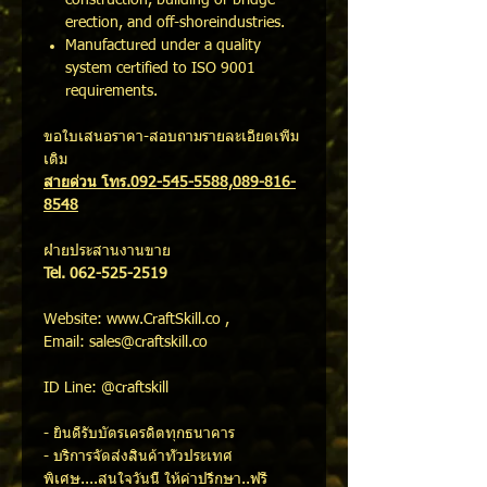
construction, buliding or bridge
erection, and off-shoreindustries.
Manufactured under a quality
system certified to ISO 9001
requirements.
ขอใบเสนอราคา-สอบถามรายละเอียดเพิ่ม
เติม
สายด่วน โทร.092-545-5588,089-816-
8548
ฝ่ายประสานงานขาย
Tel. 062-525-2519
Website: www.CraftSkill.co ,
Email: sales@craftskill.co
ID Line: @craftskill
- ยินดีรับบัตรเครดิตทุกธนาคาร
- บริการจัดส่งสินค้าทั่วประเทศ
พิเศษ....สนใจวันนี้ ให้คำปรึกษา..ฟรี