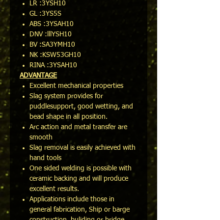
LR :3YSH10
GL :3YS5S
ABS :3YSAH10
DNV :lllYSH10
BV :SA3YMH10
NK :KSW53GH10
RINA :3YSAH10
ADVANTAGE
Excellent mechanical properties
Slag system provides for
puddlesupport, good wetting, and
bead shape in all position.
Arc action and metal transfer are
smooth
Slag removal is easily achieved with
hand tools
One sided welding is possible with
ceramic backing and will produce
excellent results.
Applications include those in
general fabrication, Ship or barge