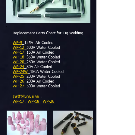
Replacement Parts Chart for Tig Welding
WP-9
125A Air Cooled
WP-12
500A Water Cooled
WP-17
150A Air Cooled
WP-18
350A Water Cooled
WP-20
250A Water Cooled
WP-24
80A Air Cooled
WP-24W
180A Water Cooled
WP-25
200A Water Cooled
WP-26
200A Air Cooled
WP-27
500A Water Cooled
รุ่นที่ใช้งานบ่อย
:
WP-17
,
WP-18
,
WP-26