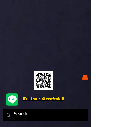
ID Line : @craftskill