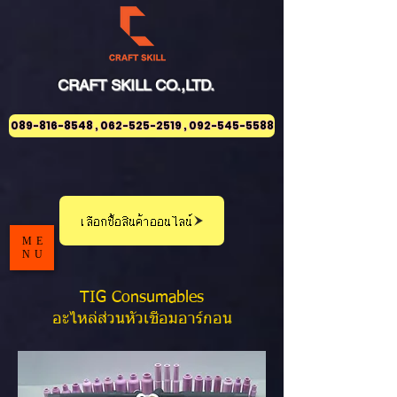
CRAFT
SKILL
CO.,LTD.
089-816-8548 , 062-525-2519 , 092-545-5588
เลือกซื้อสินค้าออนไลน์
ME
NU
TIG Consumables
อะไหล่ส่วนหัวเชื่อมอาร์กอน