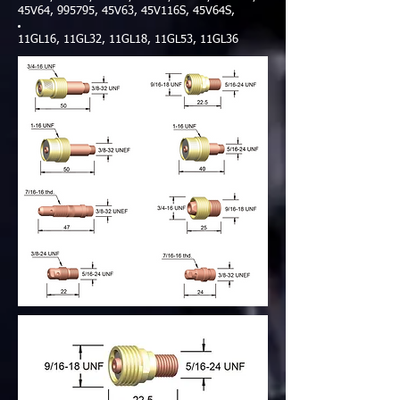
45V64, 995795, 45V63, 45V116S, 45V64S,
11GL16, 11GL32, 11GL18, 11GL53, 11GL36