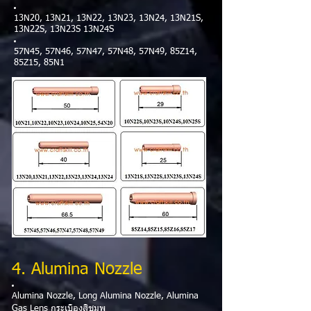
13N20, 13N21, 13N22, 13N23, 13N24, 13N21S,
13N22S, 13N23S 13N24S
57N45, 57N46, 57N47, 57N48, 57N49, 85Z14,
85Z15, 85N1
4. Alumina Nozzle
Alumina Nozzle, Long Alumina Nozzle, Alumina
Gas Lens กระเบื้องสีชมพู