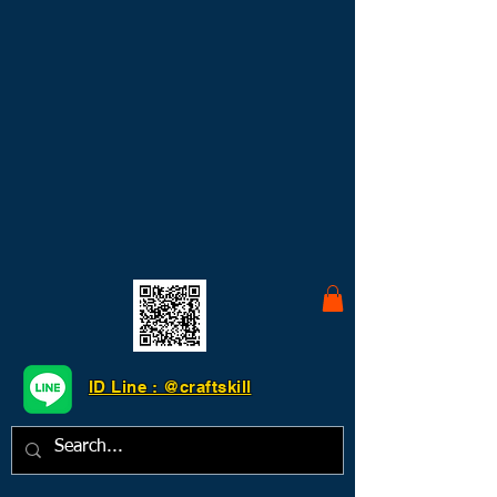
ID Line : @craftskill