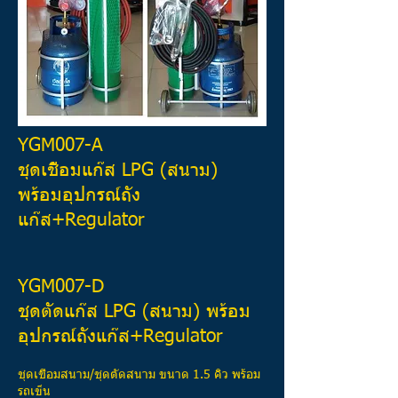
YGM007-A
ชุดเชื่อมแก๊ส LPG (สนาม)
พร้อมอุปกรณ์ถัง
แก๊ส+Regulator
YGM007-D
ชุดตัดแก๊ส LPG (สนาม) พร้อม
อุปกรณ์ถังแก๊ส+Regulator
ชุดเชื่อมสนาม/ชุดตัดสนาม ขนาด 1.5 คิว พร้อม
รถเข็น