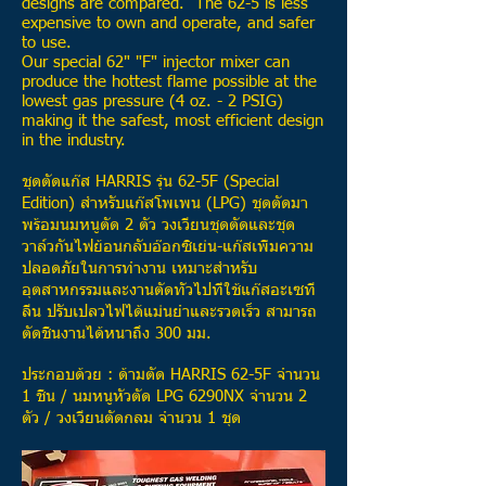
designs are compared. The 62-5 is less
expensive to own and operate, and safer
to use.
Our special 62" "F" injector mixer can
produce the hottest flame possible at the
lowest gas pressure (4 oz. - 2 PSIG)
making it the safest, most efficient design
in the industry.
ชุดตัดแก๊ส HARRIS รุ่น 62-5F (Special
Edition) สำหรับแก๊สโพเพน (LPG) ชุดตัดมา
พร้อมนมหนูตัด 2 ตัว วงเวียนชุดตัดและชุด
วาล์วกันไฟย้อนกลับอ๊อกซิเย่น-แก๊สเพิ่มความ
ปลอดภัยในการทำงาน เหมาะสำหรับ
อุตสาหกรรมและงานตัดทั่วไปที่ใช้แก๊สอะเซที
ลีน ปรับเปลวไฟได้แม่นยำและรวดเร็ว สามารถ
ตัดชิ้นงานได้หนาถึง 300 มม.
ประกอบด้วย : ด้ามตัด HARRIS 62-5F จำนวน
1 ชิ้น / นมหนูหัวตัด LPG 6290NX จำนวน 2
ตัว / วงเวียนตัดกลม จำนวน 1 ชุด​