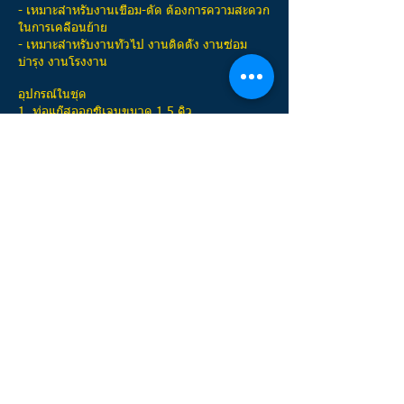
- เหมาะสำหรับงานเชื่อม-ตัด ต้องการความสะดวก
ในการเคลื่อนย้าย
- เหมาะสำหรับงานทั่วไป งานติดตั้ง งานซ่อม
บำรุง งานโรงงาน
อุปกรณ์ในชุด
1. ท่อแก๊สออกซิเจนขนาด 1.5 คิว
2. ถังแก๊สปิคนิค LPG ขนาด 4 กิโลกรัม
3. ชุดเชื่อมพร้อมนมหนู / ชุดตัดพร้อมนมหนู
4. เกจ์ปรับแรงดันแก๊ส LPG และ O2
5. Adaptor ข้อต่อเข้าถังแก๊ส/ถังลม
6. สายลมคู่ 5 เมตร พร้อมเข็มขัดรัดสาย
7. ไฟแช็คจุดหัวเชื่อม
YGM006
KOIKE 3 SEAT CUTTING TORCH
AC/LPG (MK-100)
ชุดตัดแก๊ส/ด้ามตัดแก๊ส โคอิเกะ MK-
100
- ลดการเกาะติดของเศษเหล็กได้ดี