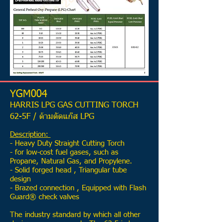
YGM004
HARRIS LPG GAS CUTTING TORCH
62-5F / ด้ามตัดแก๊ส LPG
Description:
- Heavy Duty Straight Cutting Torch
- for low-cost fuel gases, such as
Propane, Natural Gas, and Propylene.
- Solid forged head , Triangular tube
design
- Brazed connection , Equipped with Flash
Guard® check valves
The industry standard by which all other