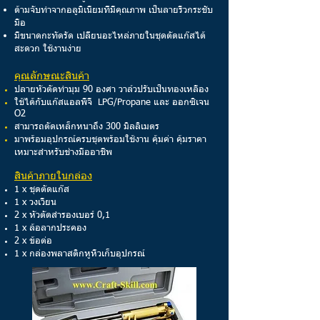
ด้ามจับทำจากอลูมิเนียมที่มีคุณภาพ เป็นลายริ้วกระชับ
มือ
มีขนาดกะทัดรัด เปลี่ยนอะไหล่ภายในชุดตัดแก๊สได้
สะดวก ใช้งานง่าย
คุณลักษณะสินค้า
ปลายหัวตัดทำมุม 90 องศา วาล์วปรับเป็นทองเหลือง
ใช้ได้กับแก๊สแอลพีจี LPG/Propane และ ออกซิเจน
O2
สามารถตัดเหล็กหนาถึง 300 มิลลิเมตร
มาพร้อมอุปกรณ์ครบชุดพร้อมใช้งาน คุ้มค่า คุ้มราคา
เหมาะสำหรับช่างมืออาชีพ
สินค้าภายในกล่อง
1 x ชุดตัดแก๊ส
1 x วงเวียน
2 x หัวตัดสำรองเบอร์ 0,1
1 x ล้อลากประคอง
2 x ข้อต่อ
1 x กล่องพลาสติกหูหิ้วเก็บอุปกรณ์