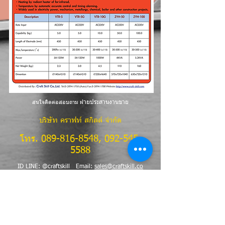
สนใจติดต่อสอบถาม ฝ่
ายประสานงานขาย
บริษัท คราฟท์ สกิลล์ จำกัด
โทร.
089-816-8548
,
092-545-
5588
ID LINE: @craftskill Email:
sales@craftskill.co
พิเศษ....สนใจวันนี้ ให้
คำปรึกษา..ฟรี
ขอใบเสนอราคา