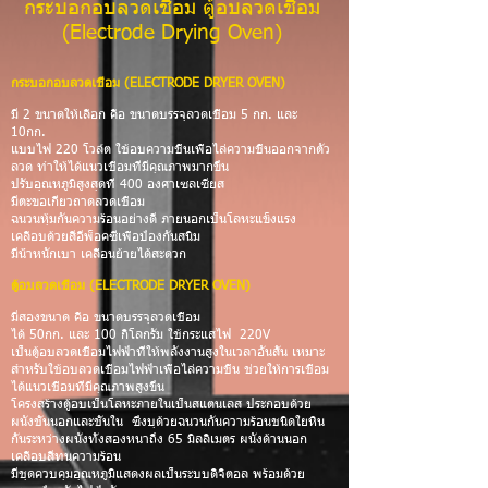
กระบอกอบลวดเชื่อม ตู้อบลวดเชื่อม
(Electrode Drying Oven)
กระบอกอบลวดเชื่อม (ELECTRODE DRYER OVEN)
มี 2 ขนาดให้เลือก คือ ขนาดบรรจุลวดเชื่อม 5 กก. และ
10กก.
แบบไฟ 220 โวล์ต ใช้อบความชื้นเพื่อไล่ความชื้นออกจากตัว
ลวด ทำให้ได้แนวเชื่อมที่มีคุณภาพมากขึ้น
ปรับอุณหภูมิสูงสุดที่ 400 องศาเซลเซียส
มีตะขอเกี่ยวถาดลวดเชื่อม
ฉนวนหุ้มกันความร้อนอย่างดี ภายนอกเป็นโลหะแข็งแรง
เคลือบด้วยสีอีพ็อคซี่เพื่อป้องกันสนิม
มีน้ำหนักเบา เคลื่อนย้ายได้สะดวก
ตู้อบลวดเชื่อม (ELECTRODE DRYER OVEN)
มีสองขนาด คือ ขนาดบรรจุลวดเชื่อม
ได้ 50กก. และ 100 กิโลกรัม ใช้กระแสไฟ 220V
เป็นตู้อบลวดเชื่อมไฟฟ้าที่ให้พลังงานสูงในเวลาอันสั้น เหมาะ
สำหรับใช้อบลวดเชื่อมไฟฟ้าเพื่อไล่ความชื้น ช่วยให้การเชื่อม
ได้แนวเชื่อมที่มีคุณภาพสูงขึ้น
โครงสร้างตู้อบเป็นโลหะภายในเป็นสแตนเลส ประกอบด้วย
ผนังชั้นนอกและชั้นใน ซึ่งบุด้วยฉนวนกันความร้อนชนิดใยหิน
กั้นระหว่างผนังทั้งสองหนาถึง 65 มิลลิเมตร ผนังด้านนอก
เคลือบสีทนความร้อน
มีชุดควบคุมอุณหภูมิแสดงผลเป็นระบบดิจิตอล พร้อมด้วย