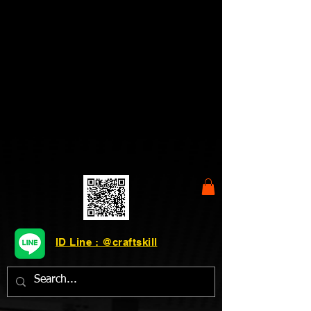
ID Line : @craftskill