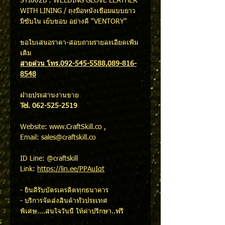
STI002B : WELDING GLOVE LEATHER
WITH LINING / ถุงมือหนังเชื่อมแบบยาว
มีซับใน เย็บขอบ อย่างดี "VENTORY"
ขอใบเสนอราคา-สอบถามรายละเอียดเพิ่ม
เติม
สายด่วน โทร.092-545-5588,089-816-
8548
ฝ่ายประสานงานขาย
Tel. 062-525-2519
Website: www.CraftSkill.co ,
Email: sales@craftskill.co
ID Line: @craftskill
Link:
https://lin.ee/PPAuIqt
- ยินดีรับบัตรเครดิตทุกธนาคาร
- บริการจัดส่งสินค้าทั่วประเทศ
พิเศษ....สนใจวันนี้ ให้คำปรึกษา..ฟรี