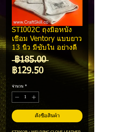
STI002C ถุงมือหนัง
เชื่อม Ventory แบบยาว
13 นิ้ว มีซับใน อย่างดี
ราคา
 ฿185.00 
ราคา
ปกติ
฿129.50
ขาย
จำนวน
*
ลด
สั่งซื้อสินค้า