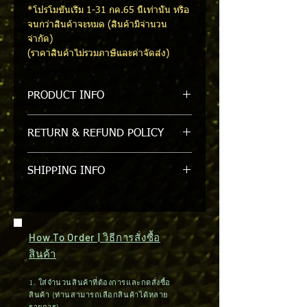
*โปรโมชั่นเริ่ม 1-31 กค.65 นี้เท่านั้น หรือ
จนกว่าสินค้าจะหมด (สินค้ามีจำนวน
จำกัด)
(ราคาสินค้าไม่รวมภาษีและค่าจัดส่ง)
PRODUCT INFO
WELDING GLOVE LEATHER /ถุงมือหนัง
RETURN & REFUND POLICY
เชื่อมแบบยาว มีซับใน เย็บขอบ อย่างดี
รับเปลี่ยนหรือคืนภายใน 7 วัน/ขอสงวน
SHIPPING INFO
สิทธิ์ในการคืนหรือเปลี่ยนสินค้าที่ถูกแกะ
ออกจาก packgage แล้ว
สินค้ามีในสต๊อค สามารถจัดส่งสินค้าได้
ภายใน 1-2 วัน (กรุงเทพฯและปริมณฑล)
ต่างจังหวัดใช้เวลา 3-5 วัน / จัดส่งได้ทาง
How To Order | วิธีการสั่งซื้อ
ไปรษณีย์
สินค้า
1. ใส่จำนวนสินค้าที่ต้องการและกดสั่งซื้อ
สินค้า (ท่านสามารถเลือกสินค้าได้หลาย