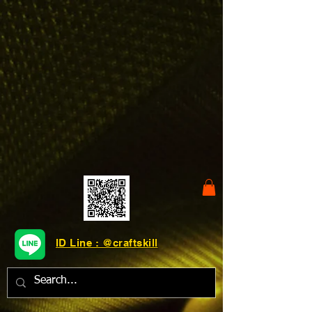
ID Line : @craftskill