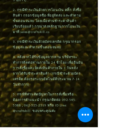
รายการ)
2. กรณีชำระเงินด้วยการโอนเงิน คลิ๊ก สั่งซื้อ
สินค้า กรอกข้อมูลชื่อ-ที่อยู่จัดส่ง และทำตาม
ขั้นตอนจนจบ โดยเมื่อท่านชำระค่าสินค้า
เรียบร้อยแล้ว กรุณาส่งหลักฐานการโอนเงิน
มาที่
sales@craftskill.co
3. กรณีชำระเงินด้วยบัตรเครดิต กรุณากรอก
ข้อมูลและทำตามขั้นตอนจนจบ
4. หลังจากได้รับข้อมูลจากท่าน บริษัทฯจะ
ทำการติดต่อท่านภายใน 24 ชั่วโมง เพื่อยืนยัน
การสั่งซื้อและจัดส่งสินค้าภายใน 3 วันหลัง
จากได้รับชำระค่าสินค้า (กรณีชำระด้วยบัตร
เครดิต ต้องรอระบบอัตโนมัติประมาณ 7-14
วันทำการ)
5. กรณีที่ท่านติดปัญหาในการสั่งซื้อหรือ
ต้องการคำแนะนำ กรุณาติดต่อ
092-545-
5588
,
062-525-2519
หรือ ID Line:
@craftskill ขอบพระคุณค่ะ
สินค้าคล้ายกัน