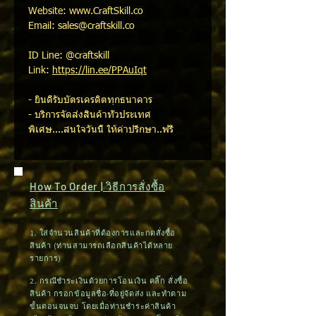
Website: www.CraftSkill.co
Email: sales@craftskill.co
ID Line: @craftskill
Link:
https://lin.ee/PPAuIqt
- ยินดีรับบัตรเครดิตทุกธนาคาร
- บริการจัดส่งสินค้าทั่วประเทศ
พิเศษ....สนใจวันนี้ ให้คำปรึกษา..ฟรี
How To Order | วิธีการสั่งซื้อ
สินค้า
1. ใส่จำนวนสินค้าที่ต้องการและกดสั่งซื้อ
สินค้า (ท่านสามารถเลือกสินค้าได้หลาย
รายการ)
2. กรณีชำระเงินด้วยการโอนเงิน คลิ๊ก สั่งซื้อ
สินค้า กรอกข้อมูลชื่อ-ที่อยู่จัดส่ง และทำตาม
ขั้นตอนจนจบ โดยเมื่อท่านชำระค่าสินค้า