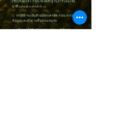
เรียบร้อยแล้ว กรุณาส่งหลักฐานการโอนเงิน
มาที่
sales@craftskill.co
3. กรณีชำระเงินด้วยบัตรเครดิต กรุณากรอก
ข้อมูลและทำตามขั้นตอนจนจบ
4. หลังจากได้รับข้อมูลจากท่าน บริษัทฯจะ
ทำการติดต่อท่านภายใน 24 ชั่วโมง เพื่อยืนยัน
การสั่งซื้อและจัดส่งสินค้าภายใน 3 วันหลัง
จากได้รับชำระค่าสินค้า (กรณีชำระด้วยบัตร
เครดิต ต้องรอระบบอัตโนมัติประมาณ 7-14
วันทำการ)
5. กรณีที่ท่านติดปัญหาในการสั่งซื้อหรือ
ต้องการคำแนะนำ กรุณาติดต่อ
092-545-
5588
,
062-525-2519
หรือ ID Line:
@craftskill ขอบพระคุณค่ะ
สินค้าคล้ายกัน