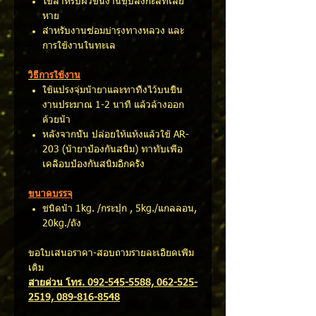
ใช้สำหรับผิวชิ้นงานชุบสังกะสีที่เสีย
หาย
สำหรับงานซ่อมบำรุงทางหลวง และ
การใช้งานในทะเล
วิธีการใช้งาน
ใช้แปรงจุ่มน้ำยาและทาทิ้งไว้บนชิ้น
งานประมาณ 1-2 นาที แล้วล้างออก
ด้วยน้ำ
หลังจากนั้น ปล่อยให้แห้งแล้วใช้ AR-
203 (น้ำยาป้องกันสนิม) ทาทับเพื่อ
เคลือบป้องกันสนิมอีกครั้ง
ขนาดบรรจุ
ชนิดน้ำ 1kg. /กระปุก , 5kg./แกลลอน,
20kg./ถัง
ขอใบเสนอราคา-สอบถามรายละเอียดเพิ่ม
เติม
สายด่วน โทร. 092-545-5588, 062-525-
2519, 089-816-8548