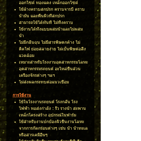
ออกไซด์ ทองแดง เหล็กออกไซด์
ใช้ล้างคราบสกปรก คราบจารบี คราบ
น้ำมัน และพื้นผิวที่สกปรก
สามารถใช้ได้ทันที ไม่ทิ้งคราบ
ใช้งานได้ทั้งแบบผสมน้ำและไม่ผสม
น้ำ
ไม่มีกลิ่นฉุน ไม่มีสารพิษตกค้าง ไม่
ติดไฟ ย่อยสลายง่าย ไม่เป็นพิษต่อสิ่ง
แวดล้อม
เหมาะสำหรับโรงงานอุตสาหกรรมโลหะ
อุตสาหกรรมรถยนต์ อะไหล่ชิ้นส่วน
เครื่องจักรต่างๆ ฯลฯ
ไม่ส่งผลกระทบต่อแนวเชื่อม
การใช้งาน
ใช้ในโรงงานรถยนต์ โรงกลั่น โรง
ไฟฟ้า หอส่งกำลัง : รั้ว รางน้ำ สะพาน
เหล็กโครงสร้าง อุปกรณ์ในฟาร์ม
ใช้สำหรับงานปกป้องผิวชิ้นงานโลหะ
จากการกัดกร่อนต่างๆ เช่น น้ำ น้ำทะเล
หรือสารเคมีอื่นๆ