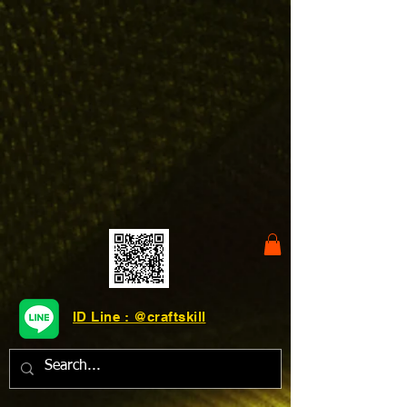
ID Line : @craftskill