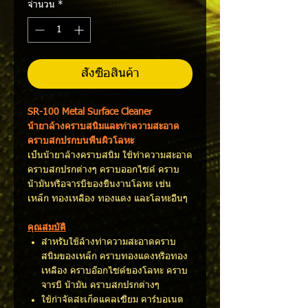
จำนวน
*
สั่งซื้อสินค้า
SR-100 Metal Surface Cleaner
น้ำยาล้างคราบสนิมและทำความสะอาด
คราบสกปรกบนพื้นผิวโลหะ
​เป็นน้ำยาล้างคราบสนิม ใช้ทำความสะอาด
คราบสกปรกต่างๆ คราบออกไซด์ คราบ
น้ำมันหรือจารบีของชิ้นงานโลหะ เช่น
เหล็ก ทองเหลือง ทองแดง และโลหะอื่นๆ
คุณสมบัติ
สำหรับใช้ล้างทำความสะอาดคราบ
สนิมของเหล็ก คราบทองแดงหรือทอง
เหลือง คราบอ๊อกไซด์ของโลหะ คราบ
จารบี น้ำมัน คราบสกปรกต่างๆ
ใช้กำจัดสะเก็ดแคลเซียม คาร์บอเนต