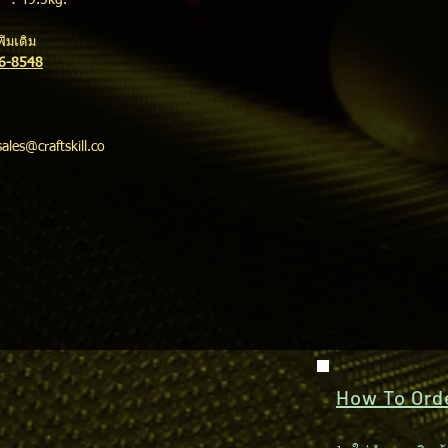
5kg.
่มเติม
16-8548
sales@craftskill.co
How To Order