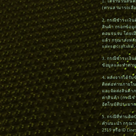
1. ใส่จำนวนสินค้
(ท่านสามารถเลื
2. กรณีชำระเงินด้
สินค้า กรอกข้อมูล
ตอนจนจบ โดยเมื่
แล้ว กรุณาส่งหล
sales@craftskill
3. กรณีชำระเงิน
ข้อมูลและทำตา
4. หลังจากได้รั
ติดต่อท่านภายใน 2
และจัดส่งสินค้า
ค่าสินค้า (กรณี
อัตโนมัติประมาณ
5. กรณีที่ท่านติ
คำแนะนำ กรุณาติด
2519 หรือ ID Lin