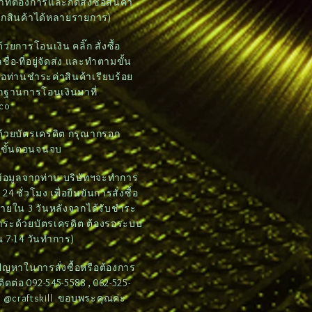
าที่ต้องการและกดสั่งซื้อสินค้า
อกสินค้าได้หลายรายการ)
วยการโอนเงิน คลิ๊ก สั่งซื้อ
ชื่อ-ที่อยู่จัดส่ง และทำตามขั้น
อท่านชำระค่าสินค้าเรียบร้อย
ักฐานการโอนเงินมาที่
.co
ด้วยบัตรเครดิต กรุณากรอก
มขั้นตอนจนจบ
บข้อมูลจากท่าน บริษัทฯจะทำการ
4 ชั่วโมง เพื่อยืนยันการสั่งซื้อ
ภายใน 3 วันหลังจากได้รับชำระ
ชำระด้วยบัตรเครดิต ต้องรอระบบ
 7-14 วันทำการ)
ดปัญหาในการสั่งซื้อหรือต้องการ
ต่อ 092-545-5588 , 062-525-
e: @craftskill ขอบพระคุณค่ะ