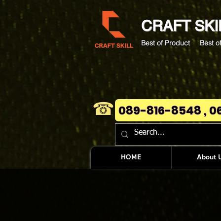
CRAFT
SKI
Best of Product Best of
☎
089-816-8548 , 0
HOME
About 