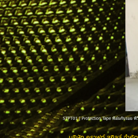
STPT01 | Protection Tape ฟิล์มกันรอย พีว
บริษัท คราฟท์ สกิลล์ จำกัด