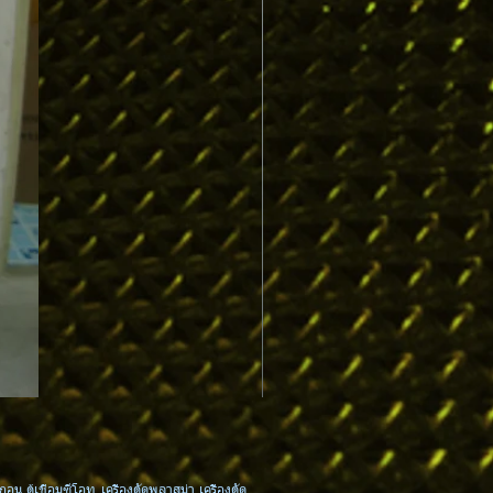
MPCTxx : Contact Tip 0.6-0.8-0.
กอน ตู้เชื่อมซีโอทู เครื่องตัดพลาสม่า เครื่องตัด