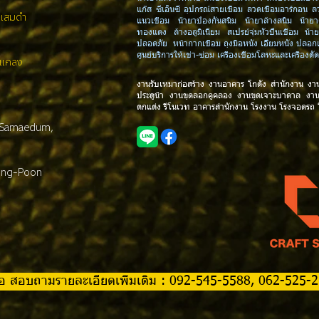
แก๊ส ซีเอ็นซี อุปกรณ์สายเชื่อม ลวดเชื่อมอาร์กอน ล
งแสมดำ
แนวเชื่อม น้ำยาป้องกันสนิม น้ำยาล้างสนิม น้ำ
ทองแดง ล้างอลูมิเนียม สเปรย์จุ่มหัวปืนเชื่อม น้ำ
ปลอดภัย หน้ากากเชื่อม ถุงมือหนัง เอี๊ยมหนัง ปลอ
ศูนย์บริการให้เช่า-ซ่อม เครื่องเชื่อมโลหะและเครื่อ
.แกลง
งานรับเหมาก่อสร้าง งานอาคาร โกดัง สำนักงาน งา
ประตูน้ำ งานขุดลอกคูคลอง งานขุดเจาะบาดาล งา
ตกแต่ง รีโนเวท อาคารสำนักงาน โรงงาน โรงจอดรถ
 Samaedum,
ong-Poon
 หรือ สอบถามรายละเอียดเพิ่มเติม : 092-545-5588, 062-525