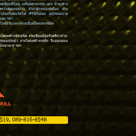
วดเชื่อมซีโอทู เคมีอุตสาหกรรม เช่น น้ำยาล้าง
ยาตรวจสอบรอยร้าว น้ำยาล้างทองเหลือง ล้าง
ยาป้องกันสะเก็ดไฟ พีวีซีกันรอย อุปกรณ์ความ
กแขน ฯลฯ
งตัดโลหะ รับเหมางานเชื่อมโลหะทุกชนิด
นโครงสร้างทุกชนิด
งานเขื่อนป้องกันตลิ่ง ฝาย-
นระบบประปา งานโครงสร้างเหล็ก รับออกแบบ
 โรงอาหาร
ฯลฯ
-2519, 089-816-8548