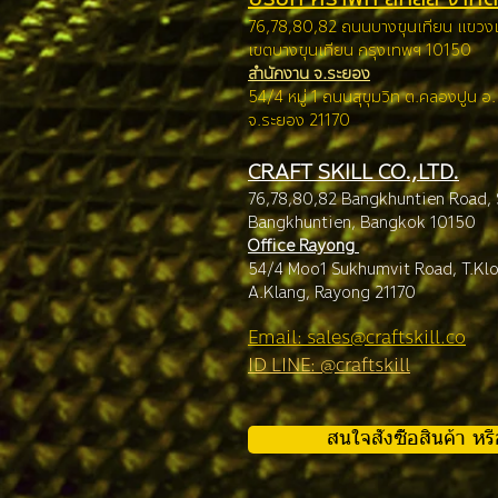
76,78,80,82 ถนนบางขุนเทียน แขว
เขตบางขุนเทียน กรุง
เทพฯ 10150
สำนักงาน จ.ระยอง
54/4 หมู่ 1 ถนนสุขุมวิท ต.คลองปูน อ
จ.ระยอง 21170
CRAFT SKILL CO.,LTD.
76,78,80,82 Bangkhuntien Road,
Bangkhuntien, Ba
ngkok 10150
Office Rayong
54/4 Moo1 Sukhumvit Road, T.Kl
A.Klang, Rayong 21170
Email: sales@craftskill.co
ID LINE: @craftskill
สนใจสั่งซื้อสินค้า