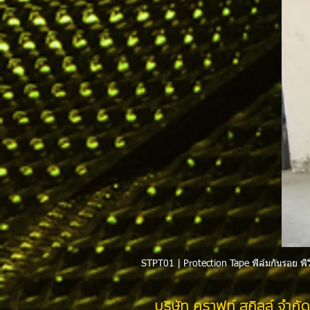
STPT01 | Protection Tape ฟิล์มกันรอย พีว
บริษัท คราฟท์ สกิลล์ จำกัด