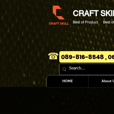
CRAFT
SKI
Best of Product Best of
☎
089-816-8548 , 0
HOME
About 