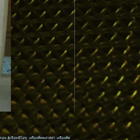
MPCTxx : Contact Tip 0.6-0.8-0.
กอน ตู้เชื่อมซีโอทู เครื่องตัดพลาสม่า เครื่องตัด