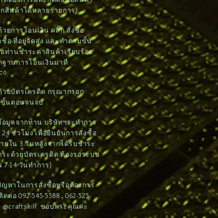
อกสินค้าได้หลายรายการ)
วยการโอนเงิน คลิ๊ก สั่งซื้อ
ชื่อ-ที่อยู่จัดส่ง และทำตามขั้น
อท่านชำระค่าสินค้าเรียบร้อย
ักฐานการโอนเงินมาที่
.co
ด้วยบัตรเครดิต กรุณากรอก
มขั้นตอนจนจบ
บข้อมูลจากท่าน บริษัทฯจะทำการ
4 ชั่วโมง เพื่อยืนยันการสั่งซื้อ
ภายใน 3 วันหลังจากได้รับชำระ
ชำระด้วยบัตรเครดิต ต้องรอระบบ
 7-14 วันทำการ)
ดปัญหาในการสั่งซื้อหรือต้องการ
ต่อ 092-545-5588 , 062-525-
e: @craftskill ขอบพระคุณค่ะ