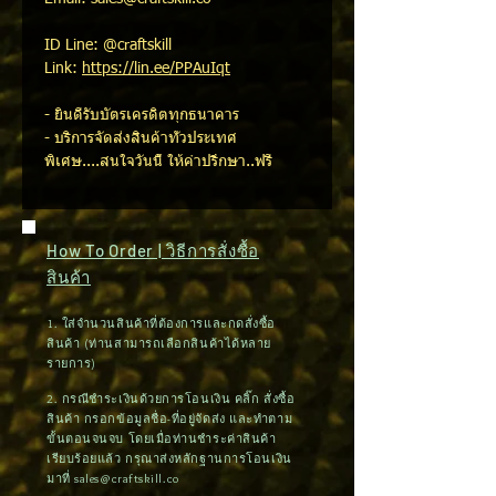
ID Line: @craftskill
Link:
https://lin.ee/PPAuIqt
- ยินดีรับบัตรเครดิตทุกธนาคาร
- บริการจัดส่งสินค้าทั่วประเทศ
พิเศษ....สนใจวันนี้ ให้คำปรึกษา..ฟรี
How To Order | วิธีการสั่งซื้อ
สินค้า
1. ใส่จำนวนสินค้าที่ต้องการและกดสั่งซื้อ
สินค้า (ท่านสามารถเลือกสินค้าได้หลาย
รายการ)
2. กรณีชำระเงินด้วยการโอนเงิน คลิ๊ก สั่งซื้อ
สินค้า กรอกข้อมูลชื่อ-ที่อยู่จัดส่ง และทำตาม
ขั้นตอนจนจบ โดยเมื่อท่านชำระค่าสินค้า
เรียบร้อยแล้ว กรุณาส่งหลักฐานการโอนเงิน
มาที่
sales@craftskill.co