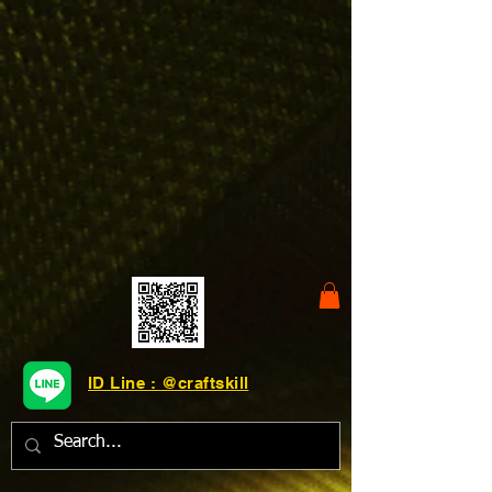
ID Line : @craftskill