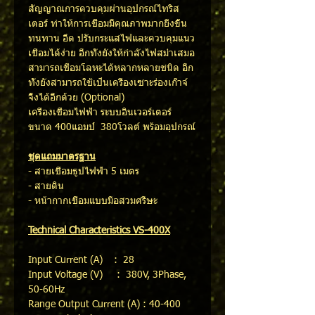
สัญญาณการควบคุมผ่านอุปกรณ์ไทริส
เตอร์ ทำให้การเชื่อมมีคุณภาพมากยิ่งขึ้น
ทนทาน อึด ปรับกระแสไฟและควบคุมแนว
เชื่อมได้ง่าย อีกทั้งยังให้กำลังไฟสม่ำเสมอ
สามารถเชื่อมโลหะได้หลากหลายชนิด อีก
ทั้งยังสามารถใช้เป็นเครื่องเซาะร่องเก๊าจ์
จิ้งได้อีกด้วย (Optional)
เครื่องเชื่อมไฟฟ้า ระบบอินเวอร์เตอร์
ขนาด 400แอมป์ 380โวลต์ พร้อมอุปกรณ์
ชุดแถมมาตรฐาน
- สายเชื่อมธูปไฟฟ้า 5 เมตร
- สายดิน
- หน้ากากเชื่อมแบบมือสวมศรีษะ
Technical Characteristics VS-400X
Input Current (A) : 28
Input Voltage (V) : 380V, 3Phase,
50-60Hz
Range Output Current (A) : 40-400