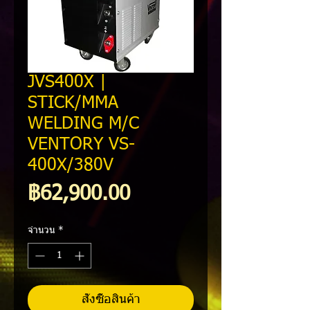
JVS400X |
STICK/MMA
WELDING M/C
VENTORY VS-
400X/380V
ราคา
฿62,900.00
จำนวน
*
สั่งซื้อสินค้า