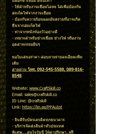
ปลอกขาเชื่อม สนับเท้า
- ใช้สำหรับงานเชื่อมโลหะ ใส่เพื่อป้องกัน
สะเก็ดไฟจากงานเชื่อม
- ป้องกันความร้อนและอันตรายที่อาจเกิด
ขึ้นจากสะเก็ดไฟ
- ทำจากหนังท้องวัวอย่างดี
- เหมาะสำหรับช่างเชื่อม ช่างไฟ หรืองาน
อุตสาหกรรมอื่นๆ
ขอใบเสนอราคา-สอบถามรายละเอียดเพิ่ม
เติม
สายด่วน
โทร. 092-545-5588, 089-816-
8548
Website:
www.CraftSkill.co
Email: sales@craftskill.co
ID Line: @craftskill
Link:
https://lin.ee/PPAuIqt
- ยินดีรับบัตรเครดิตทุกธนาคาร
- บริการจัดส่งสินค้าทั่วประเทศ
พิเศษ....สนใจวันนี้ ให้คำปรึกษา..ฟรี