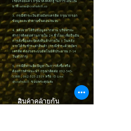
เรียบร้อยแล้ว กรุณาส่งหลักฐานการโอนเงิน
มาที่
sales@craftskill.co
3. กรณีชำระเงินด้วยบัตรเครดิต กรุณากรอก
ข้อมูลและทำตามขั้นตอนจนจบ
4. หลังจากได้รับข้อมูลจากท่าน บริษัทฯจะ
ทำการติดต่อท่านภายใน 24 ชั่วโมง เพื่อยืนยัน
การสั่งซื้อและจัดส่งสินค้าภายใน 3 วันหลัง
จากได้รับชำระค่าสินค้า (กรณีชำระด้วยบัตร
เครดิต ต้องรอระบบอัตโนมัติประมาณ 7-14
วันทำการ)
5. กรณีที่ท่านติดปัญหาในการสั่งซื้อหรือ
ต้องการคำแนะนำ กรุณาติดต่อ
092-545-
5588
,
062-525-2519
หรือ ID Line:
@craftskill ขอบพระคุณค่ะ
สินค้าคล้ายกัน