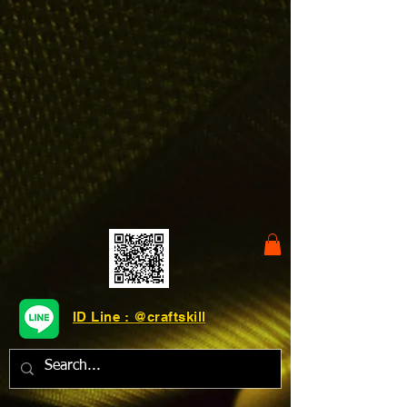
ID Line : @craftskill