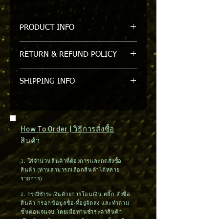
PRODUCT INFO
STF001 | FOOT COVER LEATHER /
RETURN & REFUND POLICY
ปลอกขาเชื่อม สนับเท้า
รับเปลี่ยนหรือคืนภายใน 7 วัน/ขอสงวน
SHIPPING INFO
สิทธิ์ในการคืนหรือเปลี่ยนสินค้าที่ถูกแกะ
ออกจาก packgage แล้ว
สินค้ามีในสต๊อค สามารถจัดส่งสินค้าได้
ภายใน 1-2 วัน (กรุงเทพฯและปริมณฑล)
ต่างจังหวัดใช้เวลา 3-5 วัน / จัดส่งได้ทาง
How To Order | วิธีการสั่งซื้อ
ไปรษณีย์
สินค้า
1. ใส่จำนวนสินค้าที่ต้องการและกดสั่งซื้อ
สินค้า (ท่านสามารถเลือกสินค้าได้หลาย
รายการ)
2. กรณีชำระเงินด้วยการโอนเงิน คลิ๊ก สั่งซื้อ
สินค้า กรอกข้อมูลชื่อ-ที่อยู่จัดส่ง และทำตาม
ขั้นตอนจนจบ โดยเมื่อท่านชำระค่าสินค้า