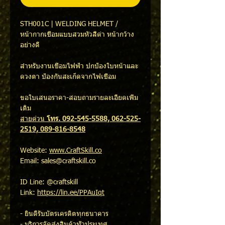
STH001C | WELDING HELMET /
หน้ากากเชื่อมแบบสวมหัวสีดำ หน้ากว้าง
อย่างดี
สำหรับงานเชื่อมไฟฟ้า ปกป้องใบหน้าและ
ดวงตา ป้องกันสะเก็ดจากไฟเชื่อม
ขอใบเสนอราคา-สอบถามรายละเอียดเพิ่ม
เติม
สายด่วน
โทร. 092-545-5588, 062-525-
2519, 089-816-8548
Website:
www.CraftSkill.co
Email: sales@craftskill.co
ID Line: @craftskill
Link:
https://lin.ee/PPAuIqt
- ยินดีรับบัตรเครดิตทุกธนาคาร
- บริการจัดส่งสินค้าทั่วประเทศ