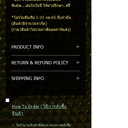
พิเศษ....สนใจวันนี้ ให้คำปรึกษา..ฟรี
*โปรโมชั่นเริ่ม 1-31 กค.65 นี้เท่านั้น
(สินค้ามีจำนวนจำกัด)
(ราคาสินค้าไม่รวมภาษีและค่าจัดส่ง)
PRODUCT INFO
STH002 WELDING HELMET / หน้ากาก
RETURN & REFUND POLICY
เชื่อม แบบมือจับ สีดำ
รับเปลี่ยนหรือคืนภายใน 7 วัน/ขอสงวน
SHIPPING INFO
สิทธิ์ในการคืนหรือเปลี่ยนสินค้าที่ถูกแกะ
ออกจาก packgage แล้ว
สินค้ามีในสต๊อค สามารถจัดส่งสินค้าได้
ภายใน 1-2 วัน (กรุงเทพฯและปริมณฑล)
ต่างจังหวัดใช้เวลา 3-5 วัน / จัดส่งได้ทาง
How To Order | วิธีการสั่งซื้อ
ไปรษณีย์
สินค้า
1. ใส่จำนวนสินค้าที่ต้องการและกดสั่งซื้อ