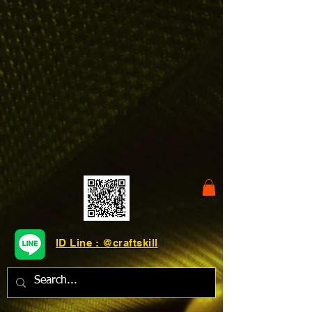
ID Line : @craftskill