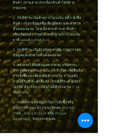
สินค้า (ท่านสามารถเลือกสินค้าได้หลาย
รายการ)
2. กรณีชำระเงินด้วยการโอนเงิน คลิ๊ก สั่งซื้อ
สินค้า กรอกข้อมูลชื่อ-ที่อยู่จัดส่ง และทำตาม
ขั้นตอนจนจบ โดยเมื่อท่านชำระค่าสินค้า
เรียบร้อยแล้ว กรุณาส่งหลักฐานการโอนเงิน
มาที่
sales@craftskill.co
3. กรณีชำระเงินด้วยบัตรเครดิต กรุณากรอก
ข้อมูลและทำตามขั้นตอนจนจบ
4. หลังจากได้รับข้อมูลจากท่าน บริษัทฯจะ
ทำการติดต่อท่านภายใน 24 ชั่วโมง เพื่อยืนยัน
การสั่งซื้อและจัดส่งสินค้าภายใน 3 วันหลัง
จากได้รับชำระค่าสินค้า (กรณีชำระด้วยบัตร
เครดิต ต้องรอระบบอัตโนมัติประมาณ 7-14
วันทำการ)
5. กรณีที่ท่านติดปัญหาในการสั่งซื้อหรือ
ต้องการคำแนะนำ กรุณาติดต่อ
092-545-
5588
,
062-525-2519
หรือ ID Line:
@craftskill ขอบพระคุณค่ะ