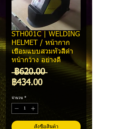
STH001C | WELDING
HELMET / หน้ากาก
เชื่อมแบบสวมหัวสีดำ
หน้ากว้าง อย่างดี
ราคา
 ฿620.00 
ราคา
ปกติ
฿434.00
ขาย
จำนวน
*
ลด
สั่งซื้อสินค้า