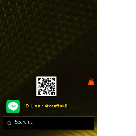
ID Line : @craftskill