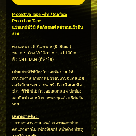
Protective Tape Film / Surface
Protection Tape
แผ่นเทปพีวีซี ติดกันรอยขีดข่วนบนผิวชิ้น
งาน
ความหนา : 80ไมครอน (0.08มม.)
ขนาด : กว้าง W50cm x ยาว L100m
สี : Clear Blue (สีฟ้าใส)​
เป็นแผ่นพีวีซีป้องกันรอยขีดข่วน ใช้
สำหรับงานปกป้องพื้นผิวชิ้นงานสแตนเลส
อลูมิเนียม ฯลฯ จากรอยนิ้วมือ หรือรอยขีด
ข่วน พีวีซี ฟิล์มกันรอยสแตนเลส ปกป้อง
รอยขีดข่วนบนผิวงานของคุณด้วยฟิล์มกัน
รอย
เหมาะสำหรับ :
- งานอาคาร งานก่อสร้าง งานสถาปนิก
ตกแต่งภายใน เฟอร์นิเจอร์ หน้าต่าง ประตู