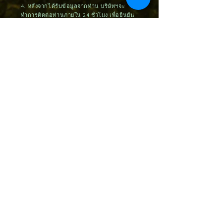
4. หลังจากได้รับข้อมูลจากท่าน บริษัทฯจะ
ทำการติดต่อท่านภายใน 24 ชั่วโมง เพื่อยืนยัน
การสั่งซื้อและจัดส่งสินค้าภายใน 3 วันหลัง
จากได้รับชำระค่าสินค้า (กรณีชำระด้วยบัตร
เครดิต ต้องรอระบบอัตโนมัติประมาณ 7-14
วันทำการ)
5. กรณีที่ท่านติดปัญหาในการสั่งซื้อหรือ
ต้องการคำแนะนำ กรุณาติดต่อ
092-545-
5588
,
062-525-2519
หรือ ID Line:
@craftskill ขอบพระคุณค่ะ
สินค้าคล้ายกัน