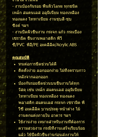
งานไม้ งานพื้น
- งานป้องกันรอย พื้นผิวโลหะ ทุกชนิด
เหล็ก สแตนเลส อลูมิเนียม ทองเหลือง
ทองแดง ไททาเนียม งานชุบสี-ชุบ
ซิงค์ ฯลฯ
- งานปิดผิวชิ้นงาน กระจก แก้ว กระเบื้อง
เซรามิค ชิ้นงานพลาสติก พีวี
ซี/PVC พีอี/PE อะคลีลิค/Acrylic ABS
คุณสมบัติ
ทนต่อการขีดข่วนได้ดี
ติดตั้งง่าย ลอกออกง่าย ไม่ทิ้งคราบกาว
หลังจากลอกออก
ป้องกันรอยขีดข่วนบนชิ้นงานได้ทุก
วัสดุ เช่น เหล็ก สแตนเลส อลูมิเนียม
ไททาเนียม ทองเหลือง ทองแดง
พลาสติก สแตนเลส กระจก เซรามิค พี
วีซี อะคลีลิค บานประตู-หน้าต่าง ไม้
งานตกแต่งภายใน อาคาร ฯลฯ
ใช้งานง่าย เหมาะสำหรับงานที่ต้องการ
ความสวยงาม กรณีที่งานเสร็จเรียบร้อย
แล้ว ใช้ปิดผิวชิ้นงานก่อนส่งงานให้