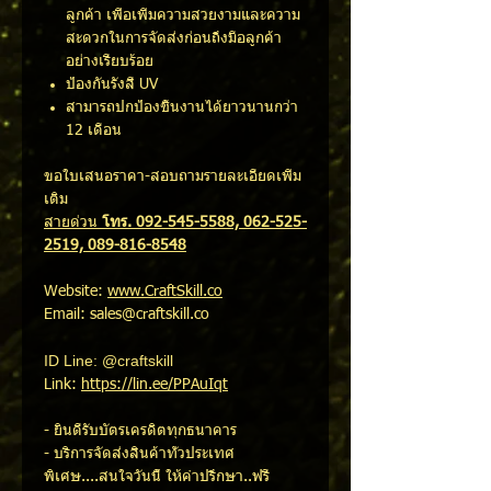
ลูกค้า เพื่อเพิ่มความสวยงามและความ
สะดวกในการจัดส่งก่อนถึงมือลูกค้า
อย่างเรียบร้อย
ป้องกันรังสี UV
สามารถปกป้องชิ้นงานได้ยาวนานกว่า
12 เดือน
ขอใบเสนอราคา-สอบถามรายละเอียดเพิ่ม
เติม
สายด่วน
โทร. 092-545-5588, 062-525-
2519, 089-816-8548
Website:
www.CraftSkill.co
Email: sales@craftskill.co
ID Line: @craftskill
Link:
https://lin.ee/PPAuIqt
- ยินดีรับบัตรเครดิตทุกธนาคาร
- บริการจัดส่งสินค้าทั่วประเทศ
พิเศษ....สนใจวันนี้ ให้คำปรึกษา..ฟรี