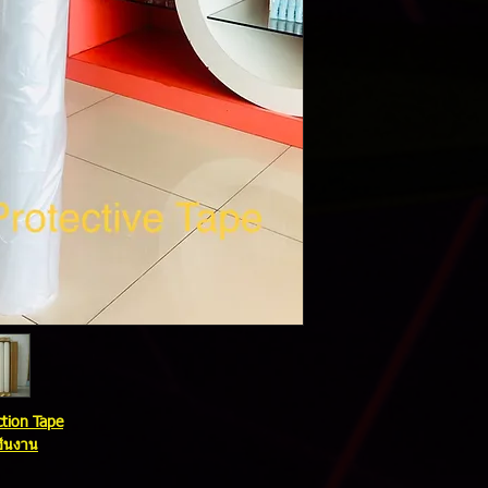
ction Tape
ิ้นงาน