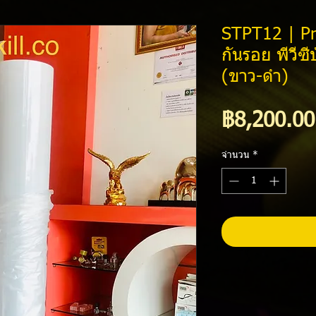
STPT12 | Pr
กันรอย พีวีซ
(ขาว-ดำ)
฿8,200.00
จำนวน
*