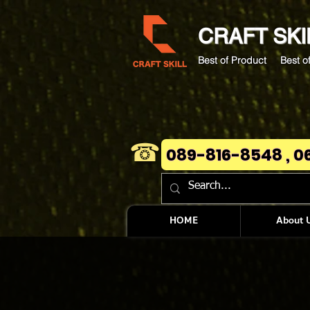
CRAFT
SKI
Best of Product Best of
☎
089-816-8548 , 0
HOME
About 