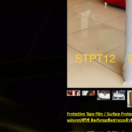
Protective Tape Film / Surface Prote
แผ่นเทปพีวีซี ติดกันรอยขีดข่วนบนผิวช