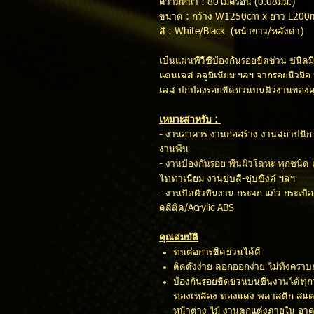
ความหนา : 80ไมครอน (0.08มม.)
ขนาด : กว้าง W1250cm x ยาว L200
สี : White/Black (หน้าขาว/หลังดำ)​
เป็นแผ่นพีวีซีป้องกันรอยขีดข่วน ชนิด
แตนเลส อลูมิเนียม ฯลฯ จากรอยนิ้วมือ 
เลส ปกป้องรอยขีดข่วนบนผิวงานของค
เหมาะสำหรับ :
- งานอาคาร งานก่อสร้าง งานสถาปนิก ต
งานพื้น
- งานป้องกันรอย พื้นผิวโลหะ ทุกชนิ
ไททาเนียม งานชุบสี-ชุบซิงค์ ฯลฯ
- งานปิดผิวชิ้นงาน กระจก แก้ว กระเบื้
คลีลิค/Acrylic ABS
คุณสมบัติ
ทนต่อการขีดข่วนได้ดี
ติดตั้งง่าย ลอกออกง่าย ไม่ทิ้งค
ป้องกันรอยขีดข่วนบนชิ้นงานได้ทุก
ทองเหลือง ทองแดง พลาสติก สแตนเ
หน้าต่าง ไม้ งานตกแต่งภายใน อา