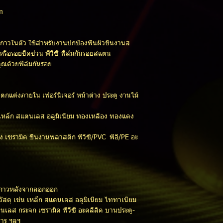
m
มีกาวในตัว ใช้สำหรับงานปกป้องพื้นผิวชิ้นงานส
หรือรอยขีดข่วน พีวีซี ฟิล์มกันรอยสแตน
ุณด้วยฟิล์มกันรอย
กแต่งภายใน เฟอร์นิเจอร์ หน้าต่าง ประตู งานไม้
ด เหล็ก สแตนเลส อลูมิเนียม ทองเหลือง ทองแดง
อง เซรามิค ชิ้นงานพลาสติก พีวีซี/PVC พีอี/PE อะ
ราบกาวหลังจากลอกออก
วัสดุ เช่น เหล็ก สแตนเลส อลูมิเนียม ไททาเนียม
ลส กระจก เซรามิค พีวีซี อะคลีลิค บานประตู-
คาร ฯลฯ