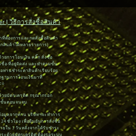
 | วิธีการสั่งซื้อสินค้า
าที่ต้องการและกดสั่งซื้อสินค้า
อกสินค้าได้หลายรายการ)
วยการโอนเงิน คลิ๊ก สั่งซื้อ
ชื่อ-ที่อยู่จัดส่ง และทำตามขั้น
อท่านชำระค่าสินค้าเรียบร้อย
ักฐานการโอนเงินมาที่
.co
ด้วยบัตรเครดิต กรุณากรอก
มขั้นตอนจนจบ
บข้อมูลจากท่าน บริษัทฯจะทำการ
4 ชั่วโมง เพื่อยืนยันการสั่งซื้อ
ภายใน 3 วันหลังจากได้รับชำระ
ชำระด้วยบัตรเครดิต ต้องรอระบบ